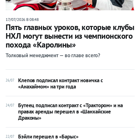
Анахайм
Дакс
17/07/2026 В 08:48
Пять главных уроков, которые клубы
Всё
НХЛ могут вынести из чемпионского
похода «Каролины»
Лента
Толковый менеджмент — во главе всего?
Live
Прогнозы
Клепов подписал контракт новичка с
26/07
«Анахаймом» на три года
Бутеец подписал контракт с «Трактором» и на
24/07
правах аренды перешел в «Шанхайские
Live
Драконы»
Прогнозы
Вся
лента
Бэйли перешел в «Барыс»
22/07