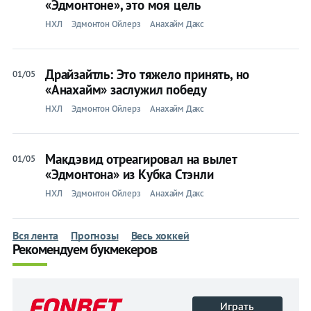
«Эдмонтоне», это моя цель
НХЛ
Эдмонтон Ойлерз
Анахайм Дакс
Драйзайтль: Это тяжело принять, но
01/05
«Анахайм» заслужил победу
НХЛ
Эдмонтон Ойлерз
Анахайм Дакс
Макдэвид отреагировал на вылет
01/05
«Эдмонтона» из Кубка Стэнли
НХЛ
Эдмонтон Ойлерз
Анахайм Дакс
Вся лента
Прогнозы
Весь хоккей
Рекомендуем букмекеров
Играть