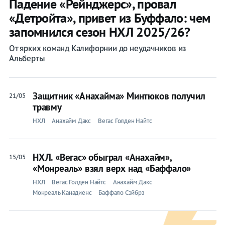
Падение «Рейнджерс», провал
«Детройта», привет из Буффало: чем
запомнился сезон НХЛ 2025/26?
От ярких команд Калифорнии до неудачников из
Альберты
Защитник «Анахайма» Минтюков получил
21/05
травму
НХЛ
Анахайм Дакс
Вегас Голден Найтс
НХЛ. «Вегас» обыграл «Анахайм»,
15/05
«Монреаль» взял верх над «Баффало»
НХЛ
Вегас Голден Найтс
Анахайм Дакс
Монреаль Канадиенс
Баффало Сэйбрз