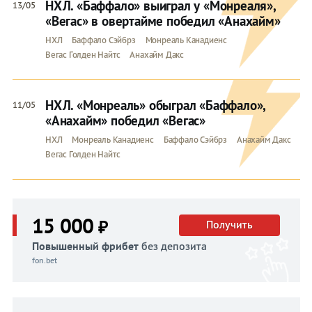
НХЛ. «Баффало» выиграл у «Монреаля»,
13/05
«Вегас» в овертайме победил «Анахайм»
НХЛ
Баффало Сэйбрз
Монреаль Канадиенс
Вегас Голден Найтс
Анахайм Дакс
НХЛ. «Монреаль» обыграл «Баффало»,
11/05
«Анахайм» победил «Вегас»
НХЛ
Монреаль Канадиенс
Баффало Сэйбрз
Анахайм Дакс
Вегас Голден Найтс
15 000
₽
Получить
Повышенный фрибет
без депозита
fon.bet