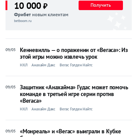
10 000
₽
Получить
Фрибет
новым клиентам
betboom.ru
Кенневилль — о поражении от «Вегаса»: Из
09/05
этой игры можно извлечь урок
НХЛ
Анахайм Дакс
Вегас Голден Найтс
Защитник «Анахайма» Гудас может помочь
09/05
команде в третьей игре серии против
«Вегаса»
НХЛ
Анахайм Дакс
Вегас Голден Найтс
«Монреаль» и «Вегас» выиграли в Кубке
09/05