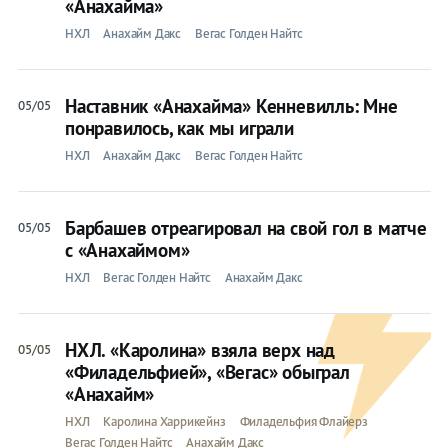
«Анахайма»
НХЛ
Анахайм Дакс
Вегас Голден Найтс
Наставник «Анахайма» Кенневилль: Мне
05/05
понравилось, как мы играли
НХЛ
Анахайм Дакс
Вегас Голден Найтс
Барбашев отреагировал на свой гол в матче
05/05
с «Анахаймом»
НХЛ
Вегас Голден Найтс
Анахайм Дакс
НХЛ. «Каролина» взяла верх над
05/05
«Филадельфией», «Вегас» обыграл
«Анахайм»
НХЛ
Каролина Харрикейнз
Филадельфия Флайерз
Вегас Голден Найтс
Анахайм Дакс