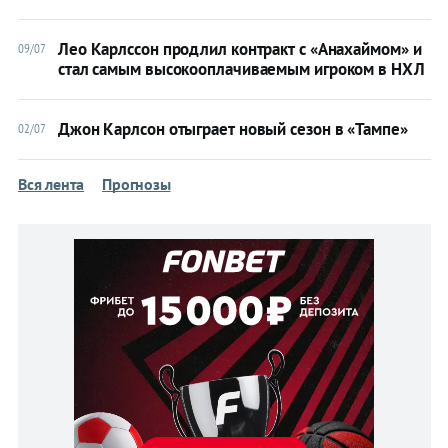
Трансферы
Лео Карлссон продлил контракт с «Анахаймом» и
09/07
КХЛ
стал самым высокооплачиваемым игроком в НХЛ
НХЛ
ЧМ-2025
Джон Карлсон отыграет новый сезон в «Тампе»
02/07
Евротур
МЧМ-2025
Вся лента
Прогнозы
Теннис
Бои
Прочие
Игры