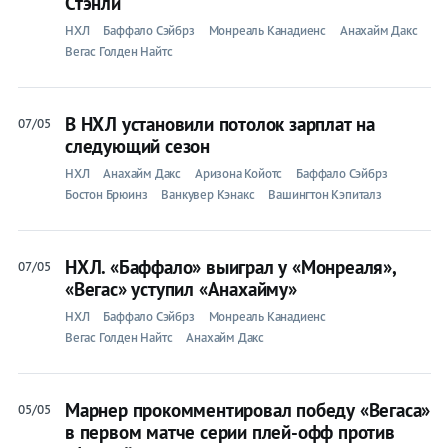
Стэнли
НХЛ
Баффало Сэйбрз
Монреаль Канадиенс
Анахайм Дакс
Вегас Голден Найтс
В НХЛ установили потолок зарплат на
07/05
следующий сезон
НХЛ
Анахайм Дакс
Аризона Койотс
Баффало Сэйбрз
Бостон Брюинз
Ванкувер Кэнакс
Вашингтон Кэпиталз
НХЛ. «Баффало» выиграл у «Монреаля»,
07/05
«Вегас» уступил «Анахайму»
НХЛ
Баффало Сэйбрз
Монреаль Канадиенс
Вегас Голден Найтс
Анахайм Дакс
Марнер прокомментировал победу «Вегаса»
05/05
в первом матче серии плей-офф против