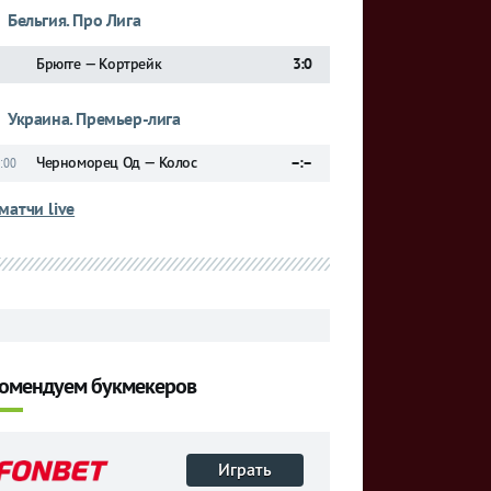
Бельгия. Про Лига
Брюгге — Кортрейк
3:0
Украина. Премьер-лига
Черноморец Од — Колос
–:–
:00
матчи live
омендуем букмекеров
Играть