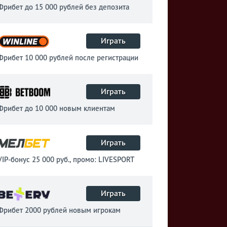
Фрибет до 15 000 рублей без депозита
Играть
Фрибет 10 000 рублей после регистрации
Играть
Фрибет до 10 000 новым клиентам
Играть
VIP-бонус 25 000 руб., промо: LIVESPORT
Играть
Фрибет 2000 рублей новым игрокам