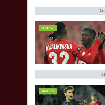
26 
ПРОГНОЗ
06
ПРОГНОЗ