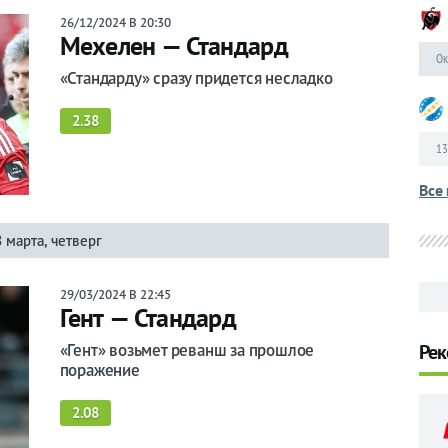
26/12/2024 В 20:30
Мехелен — Стандард
Ок
«Стандарду» сразу придется несладко
2.38
13
Все 
8 марта, четверг
29/03/2024 В 22:45
Гент — Стандард
Рек
«Гент» возьмет реванш за прошлое
поражение
2.08