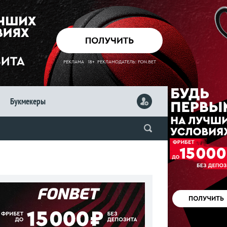
Букмекеры