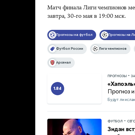
Матч финала Лиги чемпионов ме
завтра, 30-го мая в 19:00 мск.
Прогнозы на футбол
Прогнозы на Л
Футбол России
Лига чемпионов
Арсенал
•
ПРОГНОЗЫ
З
«Хапоэль»
1.84
Прогноз и
Будут ли исла
•
ФУТБОЛ
СЕГ
Зидан вст