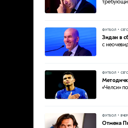
требующие
•
ФУТБОЛ
СЕГ
Зидан в 
с неочеви
•
ФУТБОЛ
СЕГ
Методичк
«Челси» по
•
ФУТБОЛ
ВЧЕ
Отмена П