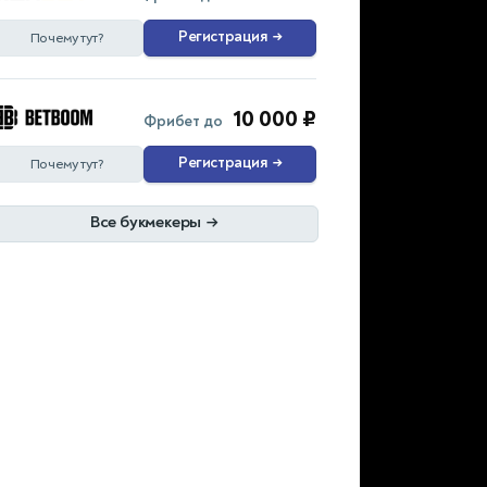
Регистрация
→
Почему тут?
10 000 ₽
Фрибет до
Регистрация
→
Почему тут?
Все букмекеры
→