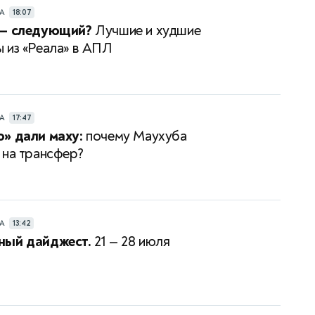
РА
18:07
 — следующий?
Лучшие и худшие
 из «Реала» в АПЛ
РА
17:47
» дали маху:
почему Маухуба
 на трансфер?
РА
13:42
ный дайджест.
21 — 28 июля