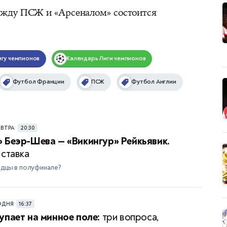
жду ПСЖ и «Арсеналом» состоится
игу чемпионов
Календарь
Лиги чемпионов
Футбол Франции
ПСЖ
Футбол Англии
АВТРА
20:30
 Беэр-Шева — «Викингур» Рейкьявик.
 ставка
ндцы в полуфинале?
ОДНЯ
16:37
упает на минное поле:
три вопроса,