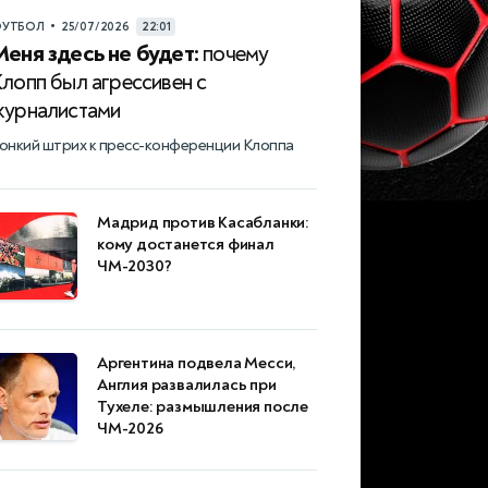
•
УТБОЛ
25/07/2026
22:01
Меня здесь не будет:
почему
Клопп был агрессивен с
журналистами
онкий штрих к пресс-конференции Клоппа
Мадрид против Касабланки:
кому достанется финал
ЧМ-2030?
Аргентина подвела Месси,
Англия развалилась при
Тухеле: размышления после
ЧМ-2026