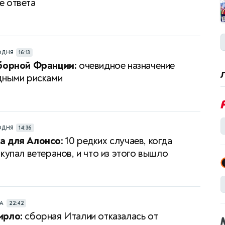
 ответа
ОДНЯ
16:13
сборной Франции:
очевидное назначение
дными рисками
ОДНЯ
14:36
а для Алонсо:
10 редких случаев, когда
купал ветеранов, и что из этого вышло
РА
22:42
ирло:
сборная Италии отказалась от