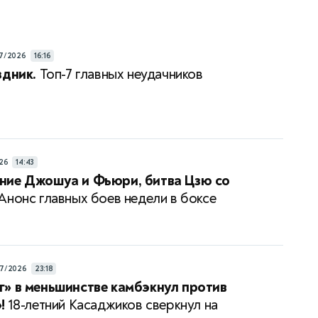
7/2026
16:16
здник.
Топ-7 главных неудачников
26
14:43
ние Джошуа и Фьюри, битва Цзю со
Анонс главных боев недели в боксе
7/2026
23:18
» в меньшинстве камбэкнул против
!
18-летний Касаджиков сверкнул на