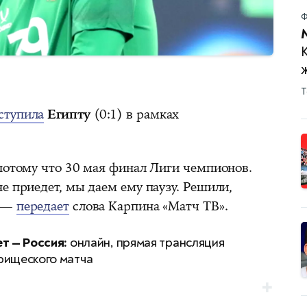
Ф
Т
ступила
Египту
(0:1) в рамках
 потому что 30 мая финал Лиги чемпионов.
е приедет, мы даем ему паузу. Решили,
, —
передает
слова Карпина «Матч ТВ».
ет — Россия:
онлайн, прямая трансляция
рищеского матча