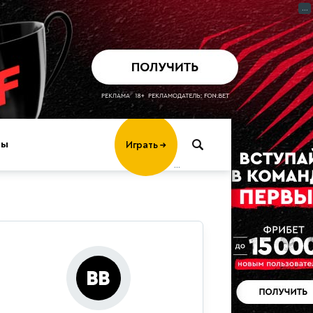
...
Играть
→
ры
...