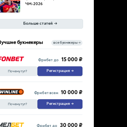
ЧМ-2026
Больше статей
→
Лучшие букмекеры
все букмекеры
→
15 000 ₽
Фрибет до
Регистрация
→
Почему тут?
10 000 ₽
Фрибет всем
Регистрация
→
Почему тут?
30 000 ₽
Фрибет до