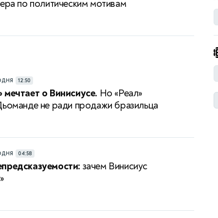
нера по политическим мотивам
ОДНЯ
12:50
 мечтает о Винисиусе.
Но «Реал»
Дьоманде не ради продажи бразильца
ОДНЯ
04:58
епредсказуемости:
зачем Винисиус
»