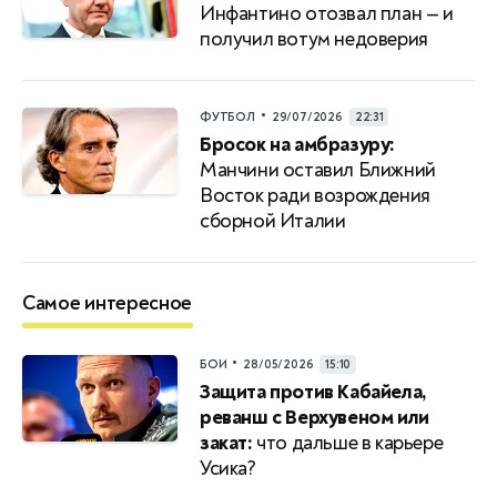
Инфантино отозвал план — и
получил вотум недоверия
•
ФУТБОЛ
29/07/2026
22:31
Бросок на амбразуру:
Манчини оставил Ближний
Восток ради возрождения
сборной Италии
Самое интересное
•
БОИ
28/05/2026
15:10
Защита против Кабайела,
реванш с Верхувеном или
закат:
что дальше в карьере
Усика?