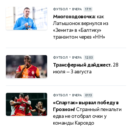
•
ФУТБОЛ
ВЧЕРА
17:11
Многоходовочка:
как
Латышонок вернулся из
«Зенита» в «Балтику»
транзитом через «НН»
•
ФУТБОЛ
ВЧЕРА
12:03
Трансферный дайджест.
28
июля — 3 августа
•
ФУТБОЛ
ВЧЕРА
01:13
«Спартак» вырвал победу в
Грозном!
Странный пенальти
едва не отобрал очки у
команды Карседо