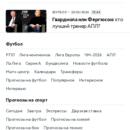
•
ФУТБОЛ
25/05/2026
19:44
Гвардиола или Фергюсон:
кто
лучший тренер АПЛ?
Футбол
РПЛ
Лига чемпионов
Лига Европы
ЧМ-2026
АПЛ
Ла Лига
Серия А
Бундеслига
Новости футбола
Матч-центр
Календари
Трансферы
Прогнозы на футбол
Популярное
Интересное
Интервью
Прогнозы на спорт
Сегодня
Завтра
Экспрессы
Дерзкая ставка
Прогнозы на футбол
Прогнозы на хоккей
Прогнозы на бои
Прогнозы на теннис