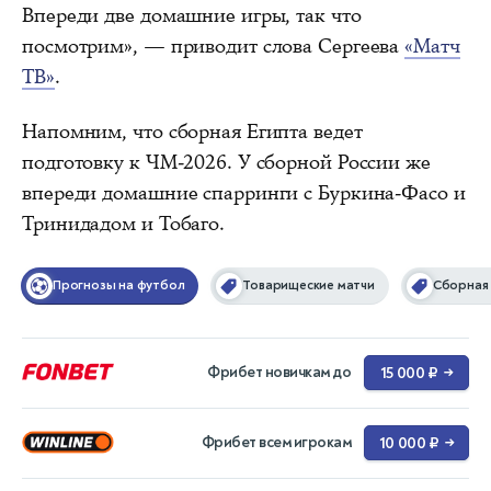
Впереди две домашние игры, так что
посмотрим», — приводит слова Сергеева
«Матч
ТВ»
.
Напомним, что сборная Египта ведет
подготовку к ЧМ-2026. У сборной России же
впереди домашние спарринги с Буркина-Фасо и
Тринидадом и Тобаго.
Прогнозы на футбол
Товарищеские матчи
Сборная
Фрибет новичкам до
15 000 ₽
→
Фрибет всем игрокам
10 000 ₽
→