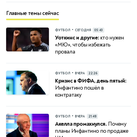
Главные темы сейчас
•
ФУТБОЛ
СЕГОДНЯ
05:43
Уоткинс и другие:
кто нужен
«МЮ», чтобы избежать
провала
•
ФУТБОЛ
ВЧЕРА
22:26
Кризис в ФИФА, день пятый:
Инфантино пошёл в
контратаку
•
ФУТБОЛ
ВЧЕРА
21:48
Акелла промахнулся.
Почему
планы Инфантино по продаже