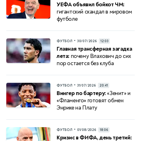
УЕФА объявил бойкот ЧМ:
гигантский скандал в мировом
футболе
•
ФУТБОЛ
30/07/2026
12:03
Главная трансферная загадка
лета:
почему Влахович до сих
пор остается без клуба
•
ФУТБОЛ
31/07/2026
20:41
Вингер по бартеру:
«Зенит» и
«Фламенго» готовят обмен
Энрике на Плату
•
ФУТБОЛ
01/08/2026
18:06
Кризис в ФИФА, день третий: