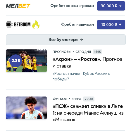
Фрибет новым игрокам
30 000 ₽
→
Фрибет новичкам
10 000 ₽
→
Все букмекеры
→
•
ПРОГНОЗЫ
СЕГОДНЯ
16:15
«Акрон» — «Ростов».
Прогноз
2.38
и ставка
«Ростов» начнет Кубок России с
победы?
•
ФУТБОЛ
ВЧЕРА
20:48
«ПСЖ» снимает сливки в Лиге
1:
на очереди Манес Аклиуш из
«Монако»