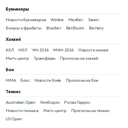
Букмекеры
Новости букмекеров
Winline
Мелбет
Зенит
Бонусы и фрибеты
Фонбет
BetBoom
Bettery
Хоккей
КХЛ
НХЛ
ЧМ-2026
МЧМ-2026
Новости хоккея
Матч-центр
Трансферы
Прогнозы на хоккей
Бои
MMA
Бокс
Новости боёв
Прогнозы на бои
Теннис
Australian Open
Уимблдон
Ролан Гаррос
Новости тенниса
Матч-центр
Прогнозы на теннис
US Open