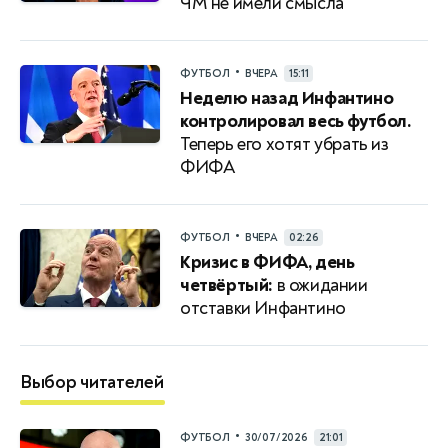
ЧМ не имели смысла
•
ФУТБОЛ
ВЧЕРА
15:11
Неделю назад Инфантино
контролировал весь футбол.
Теперь его хотят убрать из
ФИФА
•
ФУТБОЛ
ВЧЕРА
02:26
Кризис в ФИФА, день
четвёртый:
в ожидании
отставки Инфантино
Выбор читателей
•
ФУТБОЛ
30/07/2026
21:01