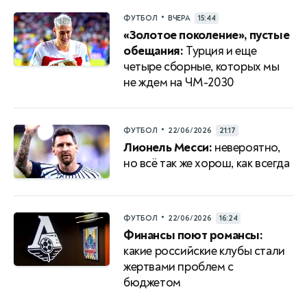
•
ФУТБОЛ
ВЧЕРА
15:44
«Золотое поколение», пустые
обещания:
Турция и еще
четыре сборные, которых мы
не ждем на ЧМ-2030
•
ФУТБОЛ
22/06/2026
21:17
Лионель Месси:
невероятно,
но всё так же хорош, как всегда
•
ФУТБОЛ
22/06/2026
16:24
Финансы поют романсы:
какие российские клубы стали
жертвами проблем с
бюджетом