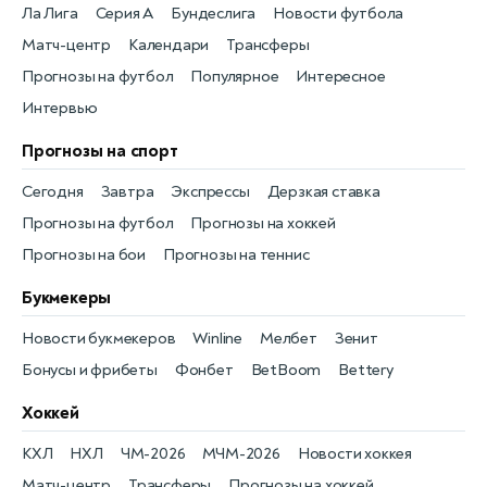
Ла Лига
Серия А
Бундеслига
Новости футбола
Матч-центр
Календари
Трансферы
Прогнозы на футбол
Популярное
Интересное
Интервью
Прогнозы на спорт
Сегодня
Завтра
Экспрессы
Дерзкая ставка
Прогнозы на футбол
Прогнозы на хоккей
Прогнозы на бои
Прогнозы на теннис
Букмекеры
Новости букмекеров
Winline
Мелбет
Зенит
Бонусы и фрибеты
Фонбет
BetBoom
Bettery
Хоккей
КХЛ
НХЛ
ЧМ-2026
МЧМ-2026
Новости хоккея
Матч-центр
Трансферы
Прогнозы на хоккей