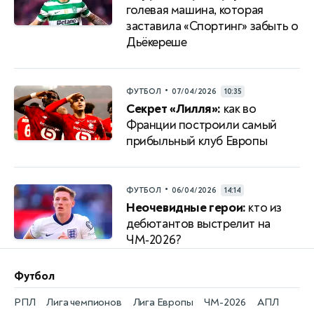
голевая машина, которая
заставила «Спортинг» забыть о
Дьёкереше
•
ФУТБОЛ
07/04/2026
10:35
Секрет «Лилля»:
как во
Франции построили самый
прибыльный клуб Европы
•
ФУТБОЛ
06/04/2026
14:14
Неочевидные герои:
кто из
дебютантов выстрелит на
ЧМ‑2026?
Футбол
РПЛ
Лига чемпионов
Лига Европы
ЧМ-2026
АПЛ