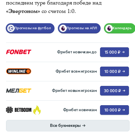
последнем туре благодаря победе над
«Эвертоном»
со счетом 1:0.
Прогнозы на футбол
Прогнозы на АПЛ
Календарь
Фрибет новичкам до
15 000 ₽
→
Фрибет всем игрокам
10 000 ₽
→
Фрибет новым игрокам
30 000 ₽
→
Фрибет новичкам
10 000 ₽
→
Все букмекеры
→