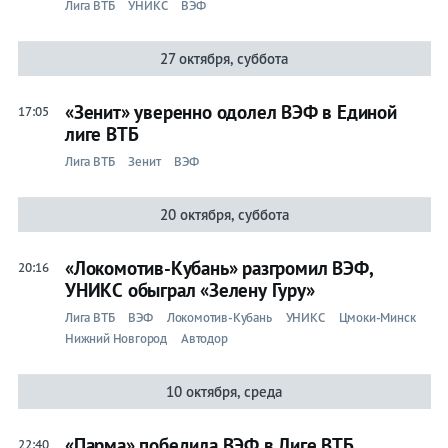
Лига ВТБ
УНИКС
ВЭФ
27 октября, суббота
«Зенит» уверенно одолел ВЭФ в Единой
17:05
лиге ВТБ
Лига ВТБ
Зенит
ВЭФ
20 октября, суббота
«Локомотив-Кубань» разгромил ВЭФ,
20:16
УНИКС обыграл «Зелену Гуру»
Лига ВТБ
ВЭФ
Локомотив-Кубань
УНИКС
Цмоки-Минск
Нижний Новгород
Автодор
10 октября, среда
«Парма» победила ВЭФ в Лиге ВТБ
22:40