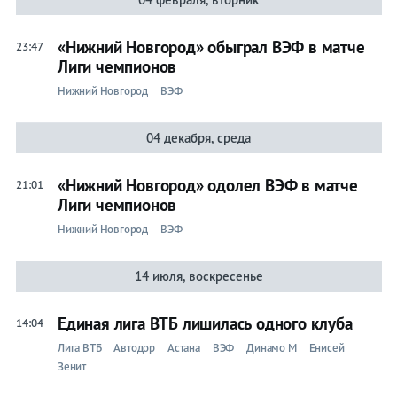
АПЛ
Примера
«Нижний Новгород» обыграл ВЭФ в матче
23:47
Лиги чемпионов
Лига
чемпионов
Нижний Новгород
ВЭФ
Лига
Европы
04 декабря, среда
Хоккей
«Нижний Новгород» одолел ВЭФ в матче
21:01
Лента
Лиги чемпионов
Прогнозы
Нижний Новгород
ВЭФ
Трансферы
Live
14 июля, воскресенье
КХЛ
Единая лига ВТБ лишилась одного клуба
НХЛ
14:04
Лига ВТБ
Автодор
Астана
ВЭФ
Динамо М
Енисей
Прогнозы
Зенит