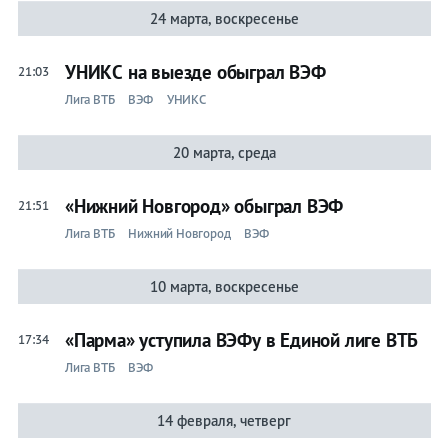
на спорт
24 марта, воскресенье
Букмекеры
УНИКС на выезде обыграл ВЭФ
21:03
Теннис
Лига ВТБ
ВЭФ
УНИКС
Бои
20 марта, среда
ВЭФ
«Нижний Новгород» обыграл ВЭФ
21:51
Лента
Лига ВТБ
Нижний Новгород
ВЭФ
Live
10 марта, воскресенье
«Парма» уступила ВЭФу в Единой лиге ВТБ
17:34
Лига ВТБ
ВЭФ
Прочие
14 февраля, четверг