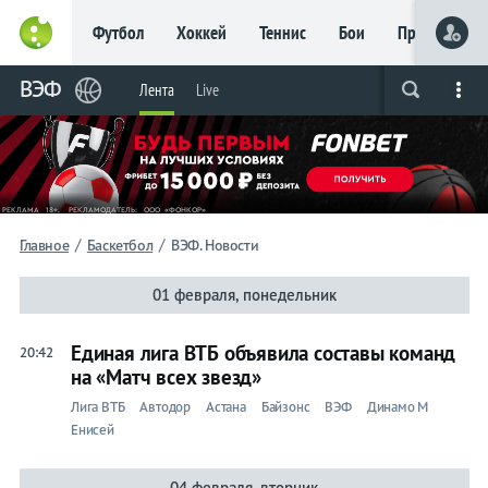
Футбол
Хоккей
Теннис
Бои
Прочие
Главное
Лента
ВЭФ
Лента
Live
Live
Вся лента
Прогнозы
Букмекеры
Фот
Календари
Прогнозы
Трансферы
Live
Фрибет
/
/
Главное
Баскетбол
ВЭФ. Новости
до 15
000 ₽
01 февраля, понедельник
Новым
игрокам, без
условий
Единая лига ВТБ объявила составы команд
20:42
на «Матч всех звезд»
Футбол
Лига ВТБ
Автодор
Астана
Байзонс
ВЭФ
Динамо М
Лента
Енисей
Live
РПЛ
04 февраля, вторник