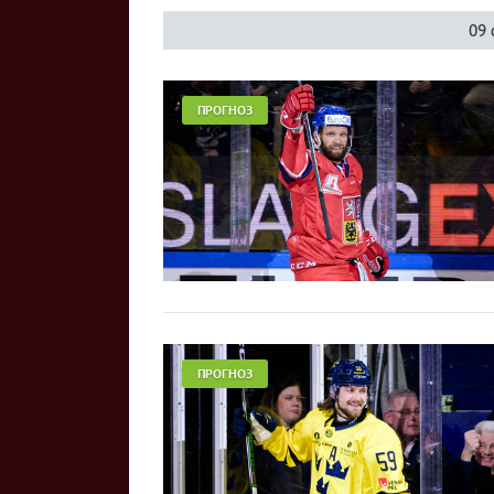
09 
ПРОГНОЗ
ПРОГНОЗ