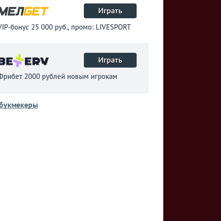
Играть
VIP-бонус 25 000 руб., промо: LIVESPORT
Играть
Фрибет 2000 рублей новым игрокам
 букмекеры