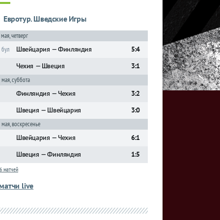
Евротур. Шведские Игры
 мая, четверг
Швейцария — Финляндия
5:4
 бул
Чехия — Швеция
3:1
 мая, суббота
Финляндия — Чехия
3:2
Швеция — Швейцария
3:0
 мая, воскресенье
Швейцария — Чехия
6:1
Швеция — Финляндия
1:5
6 матчей
матчи live