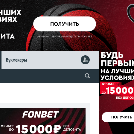
Букмекеры