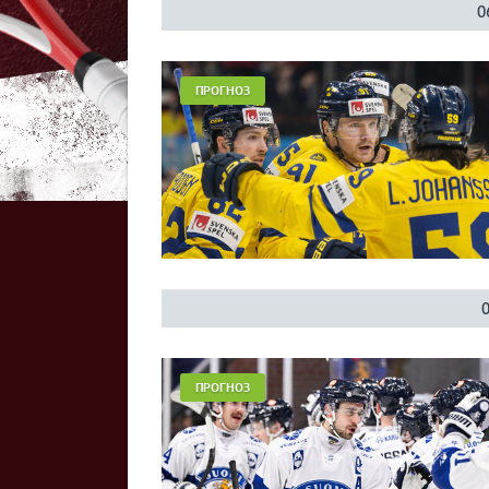
КХЛ
0
НХЛ
ЧМ-2025
ПРОГНОЗ
Евротур
МЧМ-2025
Теннис
Бои
Прочие
Игры
ПРОГНОЗ