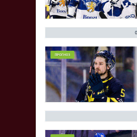
0
ПРОГНОЗ