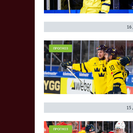
16 
ПРОГНОЗ
15 
ПРОГНОЗ