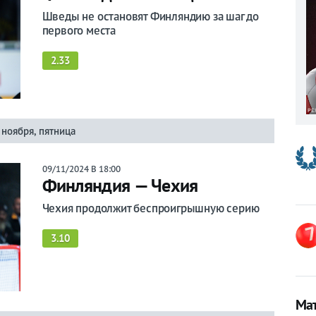
Шведы не остановят Финляндию за шаг до
первого места
2.33
 ноября, пятница
09/11/2024 В 18:00
Финляндия — Чехия
Чехия продолжит беспроигрышную серию
3.10
Мат