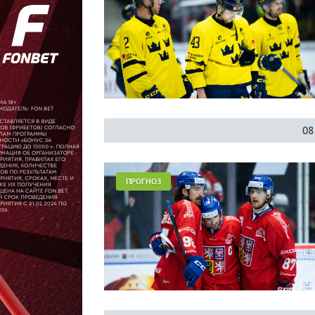
Евротур
Всё
Лента
Live
08
Прогнозы
ПРОГНОЗ
Live
Прогнозы
Вся
лента
Трансферы