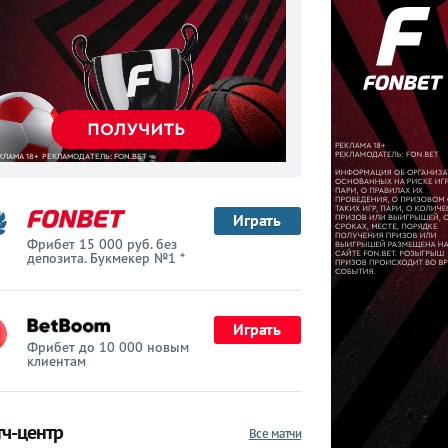
Играть
Фрибет 15 000 руб. без
депозита. Букмекер №1 *
Играть
Фрибет до 10 000 новым
клиентам
ч-центр
Все матчи