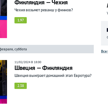
Финляндия — Чехия
Чехия возьмет реванш у финнов?
1.97
февраля, суббота
Все
11/02/2024 В 18:00
Швеция — Финляндия
Швеция выиграет домашний этап Евротура?
2.38