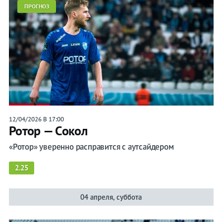
ПРОГНОЗ
12/04/2026 В 17:00
Ротор — Сокол
«Ротор» уверенно расправится с аутсайдером
2.25
04 апреля, суббота