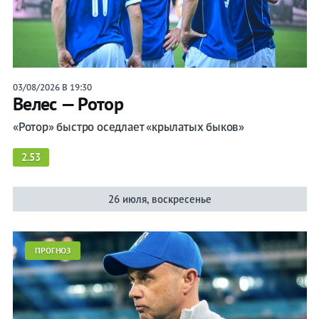
Календарь/
таблица
Прогнозы
03/08/2026 В 19:30
Велес — Ротор
Трансферы
«Ротор» быстро оседлает «крылатых быков»
2.53
Футбол России
РПЛ
26 июля, воскресенье
Кубок России
ФНЛ
ПРОГНОЗ
Суперкубок России
Кубок Матч Премьер