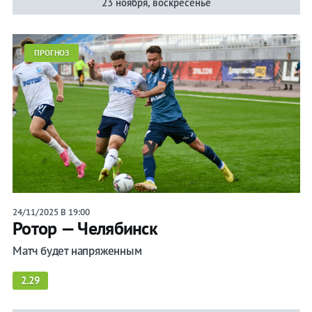
23 ноября, воскресенье
ПРОГНОЗ
24/11/2025 В 19:00
Ротор — Челябинск
Матч будет напряженным
2.29