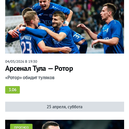
04/05/2026 В 19:30
Арсенал Тула — Ротор
«Ротор» обидит туляков
3.06
25 апреля, суббота
ПРОГНОЗ