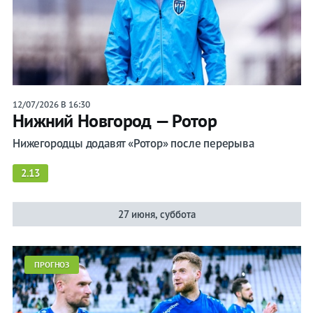
Букмекеры
Хоккей
Теннис
Бои
12/07/2026 В 16:30
Нижний Новгород — Ротор
Прочие
Нижегородцы додавят «Ротор» после перерыва
Игры
2.13
27 июня, суббота
ПРОГНОЗ