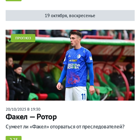
19 октября, воскресенье
ПРОГНОЗ
20/10/2025 В 19:30
Факел — Ротор
Сумеет ли «Факел» оторваться от преследователей?
2.25