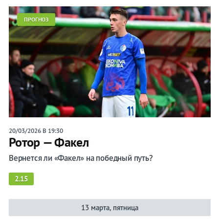
ПРОГНОЗ
20/03/2026 В 19:30
Ротор — Факел
Вернется ли «Факел» на победный путь?
2.15
13 марта, пятница