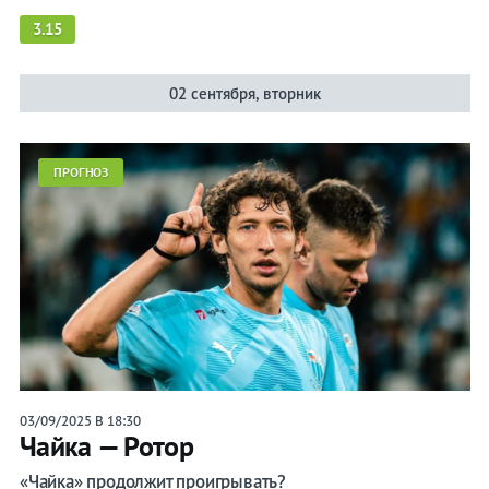
3.15
02 сентября, вторник
ПРОГНОЗ
03/09/2025 В 18:30
Чайка — Ротор
«Чайка» продолжит проигрывать?