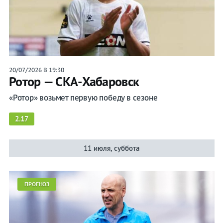
Сочи
Спартак
Тамбов
Урал
20/07/2026 В 19:30
Ротор — СКА-Хабаровск
Уфа
«Ротор» возьмет первую победу в сезоне
ЦСКА
2.17
11 июля, суббота
Прогнозы
ПРОГНОЗ
на спорт