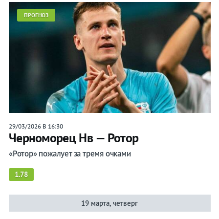
ПРОГНОЗ
29/03/2026 В 16:30
Черноморец Нв — Ротор
«Ротор» пожалует за тремя очками
1.78
19 марта, четверг