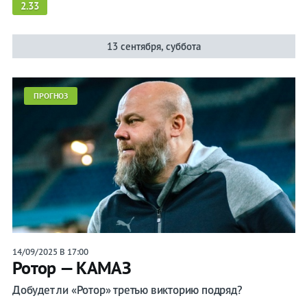
2.33
13 сентября, суббота
ПРОГНОЗ
14/09/2025 В 17:00
Ротор — КАМАЗ
Добудет ли «Ротор» третью викторию подряд?