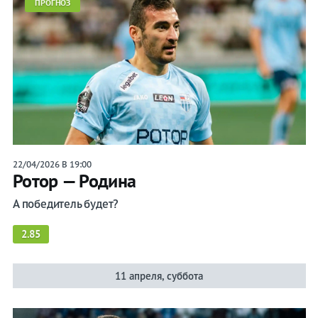
ПРОГНОЗ
22/04/2026 В 19:00
Ротор — Родина
А победитель будет?
2.85
11 апреля, суббота