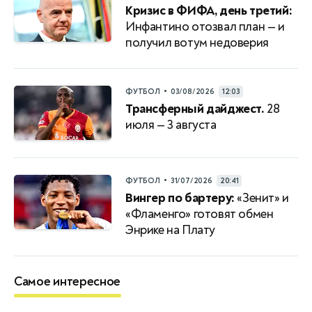
Кризис в ФИФА, день третий:
Инфантино отозвал план — и
получил вотум недоверия
•
ФУТБОЛ
03/08/2026
12:03
Трансферный дайджест.
28
июля — 3 августа
•
ФУТБОЛ
31/07/2026
20:41
Вингер по бартеру:
«Зенит» и
«Фламенго» готовят обмен
Энрике на Плату
Самое интересное