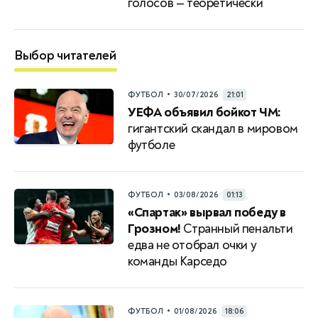
голосов — теоретически
Выбор читателей
•
ФУТБОЛ
30/07/2026
21:01
УЕФА объявил бойкот ЧМ:
гигантский скандал в мировом
футболе
•
ФУТБОЛ
03/08/2026
01:13
«Спартак» вырвал победу в
Грозном!
Странный пенальти
едва не отобрал очки у
команды Карседо
•
ФУТБОЛ
01/08/2026
18:06