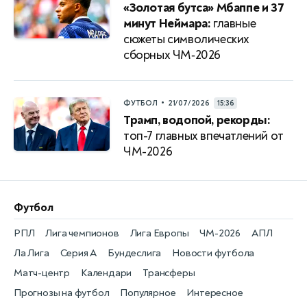
«Золотая бутса» Мбаппе и 37
минут Неймара:
главные
сюжеты символических
сборных ЧМ‑2026
•
ФУТБОЛ
21/07/2026
15:36
Трамп, водопой, рекорды:
топ-7 главных впечатлений от
ЧМ-2026
Футбол
РПЛ
Лига чемпионов
Лига Европы
ЧМ-2026
АПЛ
Ла Лига
Серия А
Бундеслига
Новости футбола
Матч-центр
Календари
Трансферы
Прогнозы на футбол
Популярное
Интересное