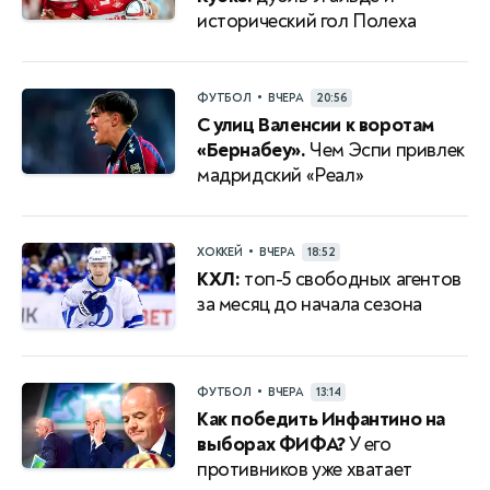
исторический гол Полеха
•
ФУТБОЛ
ВЧЕРА
20:56
С улиц Валенсии к воротам
«Бернабеу».
Чем Эспи привлек
мадридский «Реал»
•
ХОККЕЙ
ВЧЕРА
18:52
КХЛ:
топ-5 свободных агентов
за месяц до начала сезона
•
ФУТБОЛ
ВЧЕРА
13:14
Как победить Инфантино на
выборах ФИФА?
У его
противников уже хватает