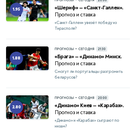
•
ПРОГНОЗЫ
СЕГОДНЯ
20:00
«Шериф» — «Санкт-Галлен».
1.95
Прогноз и ставка
«Санкт-Галлен» увезёт победу из
Тирасполя?
•
ПРОГНОЗЫ
СЕГОДНЯ
21:30
«Брага» — «Динамо» Минск.
1.88
Прогноз и ставка
Смогут ли португальцы разгромить
беларусов?
•
ПРОГНОЗЫ
СЕГОДНЯ
20:00
«Динамо» Киев — «Карабах».
2.80
Прогноз и ставка
«Динамо» и «Карабах» сыграют по
низам?