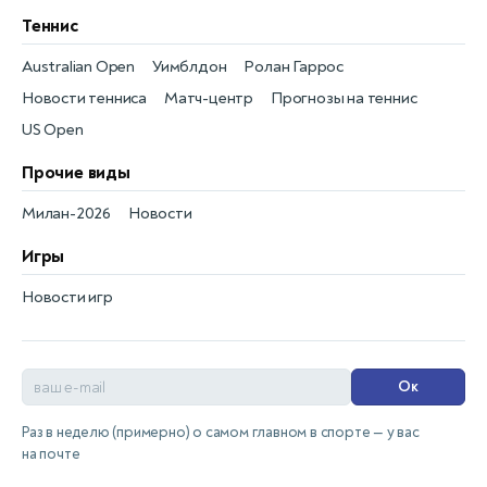
Теннис
Australian Open
Уимблдон
Ролан Гаррос
Новости тенниса
Матч-центр
Прогнозы на теннис
US Open
Прочие виды
Милан-2026
Новости
Игры
Новости игр
Ок
Раз в неделю (примерно) о самом главном в спорте — у вас
на почте