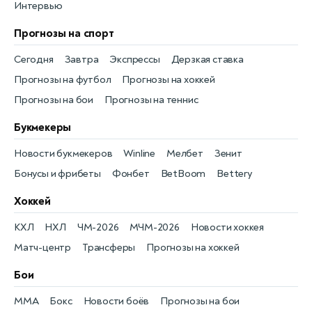
Интервью
Прогнозы на спорт
Сегодня
Завтра
Экспрессы
Дерзкая ставка
Прогнозы на футбол
Прогнозы на хоккей
Прогнозы на бои
Прогнозы на теннис
Букмекеры
Новости букмекеров
Winline
Мелбет
Зенит
Бонусы и фрибеты
Фонбет
BetBoom
Bettery
Хоккей
КХЛ
НХЛ
ЧМ-2026
МЧМ-2026
Новости хоккея
Матч-центр
Трансферы
Прогнозы на хоккей
Бои
MMA
Бокс
Новости боёв
Прогнозы на бои