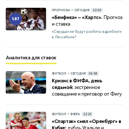
•
ПРОГНОЗЫ
СЕГОДНЯ
22:00
«Бенфика» — «Хартс».
Прогноз
1.87
и ставка
«Сердца» не будут разбиты вдребезги
в Лиссабоне?
Аналитика для ставок
•
ФУТБОЛ
СЕГОДНЯ
06:08
Кризис в ФИФА, день
седьмой:
экстренное
совещание и приговор от Фигу
•
ФУТБОЛ
ВЧЕРА
22:25
«Спартак» смял «Оренбург» в
Кубке:
дубль Угальде и