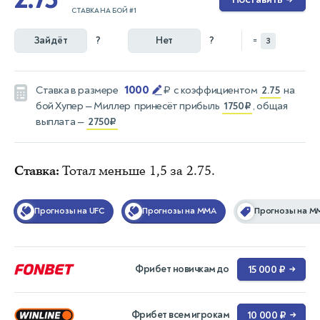
→
СТАВКА НА БОЙ #1
Зайдёт
?
Нет
?
=
3
1000
Ставка в размере
₽
с коэффициентом
2.75
на
бой
Хупер — Миллер
принесёт прибыль
1750₽
, общая
выплата —
2750₽
Ставка:
Тотал меньше 1,5 за 2.75.
Прогнозы на UFC
Прогнозы на MMA
Прогнозы на М
Фрибет новичкам до
15 000 ₽
→
Фрибет всем игрокам
10 000 ₽
→