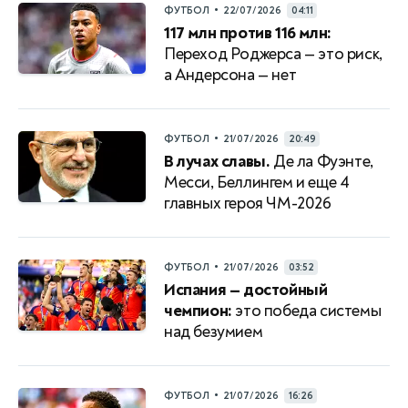
•
ФУТБОЛ
22/07/2026
04:11
117 млн против 116 млн:
Переход Роджерса — это риск,
а Андерсона — нет
•
ФУТБОЛ
21/07/2026
20:49
В лучах славы.
Де ла Фуэнте,
Месси, Беллингем и еще 4
главных героя ЧМ-2026
•
ФУТБОЛ
21/07/2026
03:52
Испания — достойный
чемпион:
это победа системы
над безумием
•
ФУТБОЛ
21/07/2026
16:26