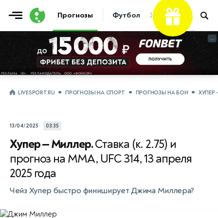
Фрибет
Прогнозы
Футбол
Хоккей
Теннис
...
...
LIVESPORT.RU
ПРОГНОЗЫ НА СПОРТ
ПРОГНОЗЫ НА БОИ
ХУПЕР 
13/04/2025
03:35
Хупер — Миллер.
Ставка (к. 2.75) и
прогноз на ММА, UFC 314, 13 апреля
2025 года
Чейз Хупер быстро финиширует Джима Миллера?