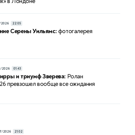
ик» в Лондоне
/2026
22:05
ние Серены Уильямс:
фотогалерея
6/2026
01:43
ирры и триумф Зверева:
Ролан
26 превзошел вообще все ожидания
7/2026
21:02