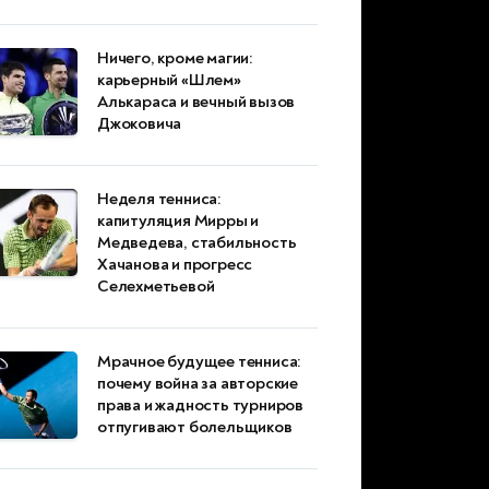
Ничего, кроме магии:
карьерный «Шлем»
Алькараса и вечный вызов
Джоковича
Неделя тенниса:
капитуляция Мирры и
Медведева, стабильность
Хачанова и прогресс
Селехметьевой
Мрачное будущее тенниса:
почему война за авторские
права и жадность турниров
отпугивают болельщиков