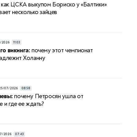
как ЦСКА выкупом Бориско у «Балтики»
вает несколько зайцев
7/2026
11:03
о викинга:
почему этот чемпионат
адлежит Холанну
25/07/2026
08:58
левы:
почему Петросян ушла от
 и где ее ждать?
7/2026
07:43