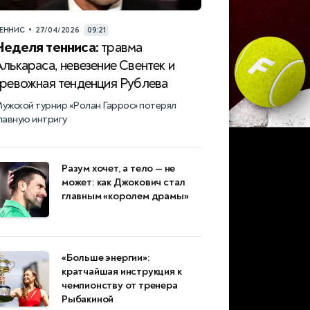
•
ЕННИС
27/04/2026
09:21
Неделя тенниса:
травма
лькараса, невезение Свентек и
тревожная тенденция Рублева
ужской турнир «Ролан Гаррос» потерял
лавную интригу
Разум хочет, а тело — не
может: как Джокович стал
главным «королем драмы»
«Больше энергии»:
кратчайшая инструкция к
чемпионству от тренера
Рыбакиной