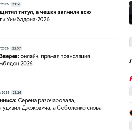
/2026
23:14
щитил титул, а чешки затмили всю
ги Уимблдона-2026
/2026
22:07
Зверев:
онлайн, прямая трансляция
мблдон 2026
7/2026
23:26
нниса:
Серена разочаровала,
 удивил Джоковича, а Соболенко снова
а