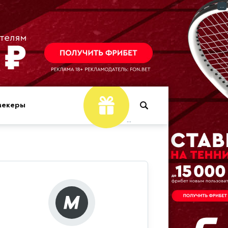
...
мекеры
...