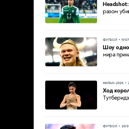
Headshot:
разом уби
•
ФУТБОЛ
11/0
Шоу одног
мира прин
•
МИЛАН-2026
Ход коро
Тутберидзе
•
ФУТБОЛ
20/0