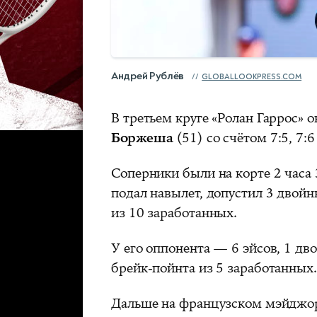
Андрей Рублёв
GLOBALLOOKPRESS.COM
В третьем круге «Ролан Гаррос» о
Боржеша
(51) со счётом 7:5, 7:6 
Соперники были на корте 2 часа 
подал навылет, допустил 3 двой
из 10 заработанных.
У его оппонента — 6 эйсов, 1 дв
брейк‑пойнта из 5 заработанных.
Дальше на французском мэйджор