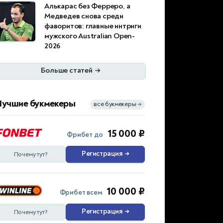
Алькарас без Ферреро, а
Медведев снова среди
фаворитов: главные интриги
мужского Australian Open-
2026
Больше статей
→
Лучшие букмекеры
все букмекеры
→
15 000 ₽
Фрибет до
Регистрация
→
Почему тут?
10 000 ₽
Фрибет всем
Регистрация
→
Почему тут?