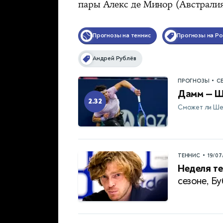
пары Алекс де Минор (Австрали
Прогнозы на теннис
Прогнозы на Ро
Андрей Рублёв
•
ПРОГНОЗЫ
С
Дамм — Ш
2.32
Сможет ли Ше
•
ТЕННИС
19/07
Неделя те
сезоне, Б