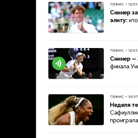
•
ТЕННИС
12/07
Синнер за
элиту:
ито
•
ТЕННИС
12/07
Синнер — 
финала Уи
•
ТЕННИС
05/0
Неделя те
Сафиуллин
проиграл