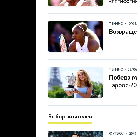
«пятисотн
•
ТЕННИС
10/06
Возвраще
•
ТЕННИС
08/0
Победа М
Гаррос-20
Выбор читателей
•
ФУТБОЛ
25/0