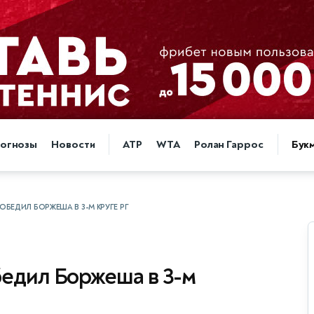
огнозы
Новости
ATP
WTA
Ролан Гаррос
Бук
ОБЕДИЛ БОРЖЕША В 3-М КРУГЕ РГ
бедил Боржеша в 3-м