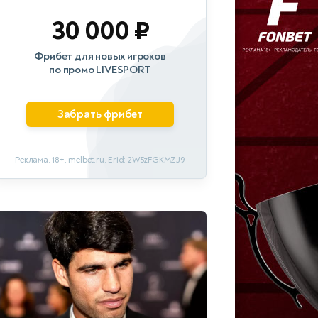
30 000 ₽
Фрибет для новых игроков
по промо LIVESPORT
Забрать фрибет
Реклама. 18+. melbet.ru. Erid: 2W5zFGKMZJ9