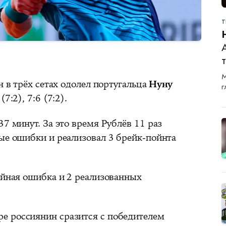
Т
А
М
н в трёх сетах одолел португальца
Нуну
г
(7:2), 7:6 (7:2).
37 минут. За это время Рублёв 11 раз
ные ошибки и реализовал 3 брейк‑пойнта
ойная ошибка и 2 реализованных
е россиянин сразится с победителем