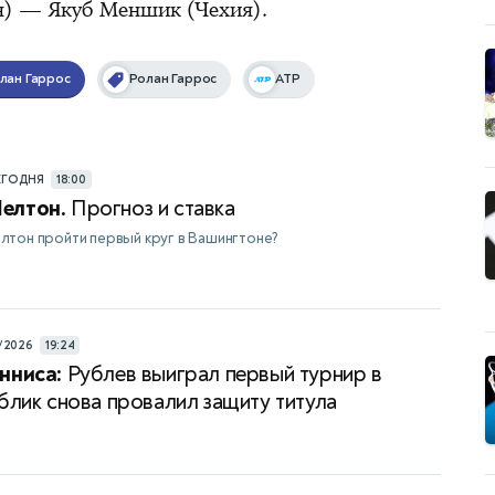
я) — Якуб Меншик (Чехия).
лан Гаррос
Ролан Гаррос
ATP
ЕГОДНЯ
18:00
елтон.
Прогноз и ставка
лтон пройти первый круг в Вашингтоне?
/2026
19:24
нниса:
Рублев выиграл первый турнир в
ублик снова провалил защиту титула