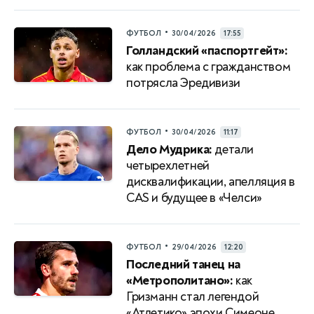
•
ФУТБОЛ
30/04/2026
17:55
Голландский «паспортгейт»:
как проблема с гражданством
потрясла Эредивизи
•
ФУТБОЛ
30/04/2026
11:17
Дело Мудрика:
детали
четырехлетней
дисквалификации, апелляция в
CAS и будущее в «Челси»
•
ФУТБОЛ
29/04/2026
12:20
Последний танец на
«Метрополитано»:
как
Гризманн стал легендой
«Атлетико» эпохи Симеоне