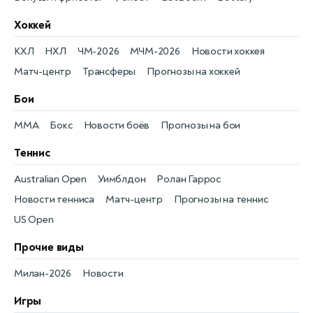
Хоккей
КХЛ
НХЛ
ЧМ-2026
МЧМ-2026
Новости хоккея
Матч-центр
Трансферы
Прогнозы на хоккей
Бои
MMA
Бокс
Новости боёв
Прогнозы на бои
Теннис
Australian Open
Уимблдон
Ролан Гаррос
Новости тенниса
Матч-центр
Прогнозы на теннис
US Open
Прочие виды
Милан-2026
Новости
Игры