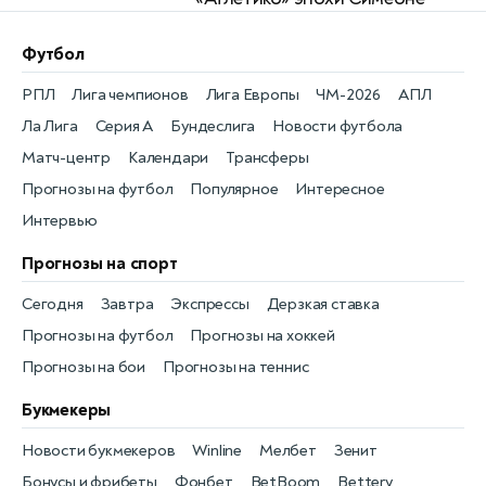
Футбол
РПЛ
Лига чемпионов
Лига Европы
ЧМ-2026
АПЛ
Ла Лига
Серия А
Бундеслига
Новости футбола
Матч-центр
Календари
Трансферы
Прогнозы на футбол
Популярное
Интересное
Интервью
Прогнозы на спорт
Сегодня
Завтра
Экспрессы
Дерзкая ставка
Прогнозы на футбол
Прогнозы на хоккей
Прогнозы на бои
Прогнозы на теннис
Букмекеры
Новости букмекеров
Winline
Мелбет
Зенит
Бонусы и фрибеты
Фонбет
BetBoom
Bettery