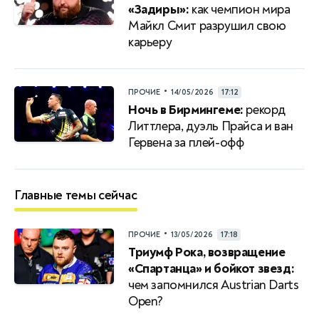
«Задиры»:
как чемпион мира
Майкл Смит разрушил свою
карьеру
•
ПРОЧИЕ
14/05/2026
17:12
Ночь в Бирмингеме:
рекорд
Литтлера, дуэль Прайса и ван
Гервена за плей-офф
Главные темы сейчас
•
ПРОЧИЕ
13/05/2026
17:18
Триумф Рока, возвращение
«Спартанца» и бойкот звезд:
чем запомнился Austrian Darts
Open?