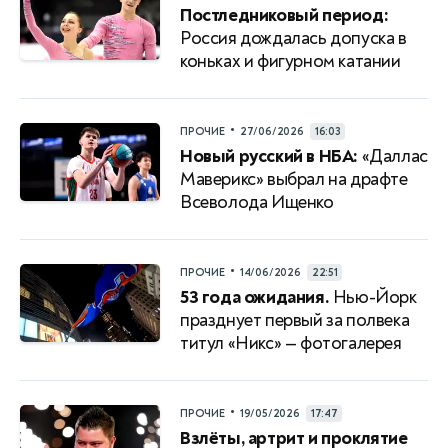
Постледниковый период:
Россия дождалась допуска в
коньках и фигурном катании
•
ПРОЧИЕ
27/06/2026
16:03
Новый русский в НБА:
«Даллас
Маверикс» выбрал на драфте
Всеволода Ищенко
•
ПРОЧИЕ
14/06/2026
22:51
53 года ожидания.
Нью-Йорк
празднует первый за полвека
титул «Никс» — фотогалерея
•
ПРОЧИЕ
19/05/2026
17:47
Взлёты, артрит и проклятие