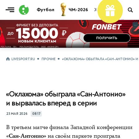
Футбол
ЧМ-2026
Хоккей
Теннис
...
...
LIVESPORT.RU
ПРОЧИЕ
«ОКЛАХОМА» ОБЫГРАЛА «САН-АНТОНИО» И 
«Оклахома» обыграла «Сан-Антонио»
и вырвалась вперед в серии
23 МАЯ 2026
08:17
В третьем матче финала Западной конференции
«Сан‑Антонио»
на своём паркете проиграла