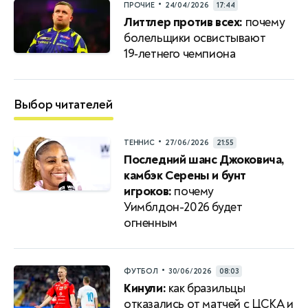
•
ПРОЧИЕ
24/04/2026
17:44
Литтлер против всех:
почему
болельщики освистывают
19‑летнего чемпиона
Выбор читателей
•
ТЕННИС
27/06/2026
21:55
Последний шанс Джоковича,
камбэк Серены и бунт
игроков:
почему
Уимблдон-2026 будет
огненным
•
ФУТБОЛ
30/06/2026
08:03
Кинули:
как бразильцы
отказались от матчей с ЦСКА и