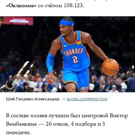
«Оклахоме»
со счётом 108:123.
Шей Гилджес‑Александер
GLOBALLOOKPRESS.COM
В составе хозяев лучшим был центровой Виктор
Вембаньяма — 26 очков, 4 подбора и 3
передачи.