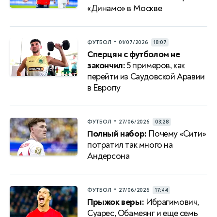
«Динамо» в Москве
•
ФУТБОЛ
01/07/2026
18:07
Сперцян с футболом не
закончил:
5 примеров, как
перейти из Саудовской Аравии
в Европу
•
ФУТБОЛ
27/06/2026
03:28
Полный набор:
Почему «Сити»
потратил так много на
Андерсона
•
ФУТБОЛ
27/06/2026
17:44
Прыжок веры:
Ибрагимович,
Суарес, Обамеянг и еще семь