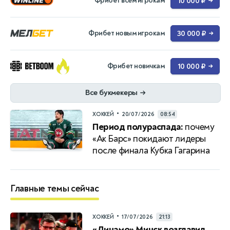
Фрибет всем игрокам
10 000 ₽
→
Фрибет новым игрокам
30 000 ₽
→
Фрибет новичкам
10 000 ₽
→
Все букмекеры
→
•
ХОККЕЙ
20/07/2026
08:54
Период полураспада:
почему
«Ак Барс» покидают лидеры
после финала Кубка Гагарина
Главные темы сейчас
•
ХОККЕЙ
17/07/2026
21:13
«Динамо» Минск возглавил