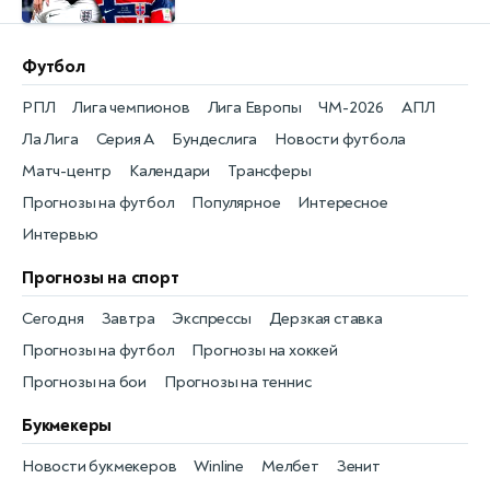
Футбол
РПЛ
Лига чемпионов
Лига Европы
ЧМ-2026
АПЛ
Ла Лига
Серия А
Бундеслига
Новости футбола
Матч-центр
Календари
Трансферы
Прогнозы на футбол
Популярное
Интересное
Интервью
Прогнозы на спорт
Сегодня
Завтра
Экспрессы
Дерзкая ставка
Прогнозы на футбол
Прогнозы на хоккей
Прогнозы на бои
Прогнозы на теннис
Букмекеры
Новости букмекеров
Winline
Мелбет
Зенит