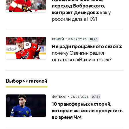
переход Бобровского,
контракт Демидова:
как у
россиян дела в НХЛ
•
ХОККЕЙ
07/07/2026
10:26
Не ради прощального сезона:
почему Овечкин решил
остаться в «Вашингтоне»?
Выбор читателей
•
ФУТБОЛ
23/07/2026
07:54
10 трансферных историй,
которые вы могли пропустить
во время ЧМ