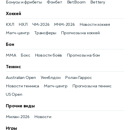
Бонусы и фрибеты
Фонбет
BetBoom
Bettery
Хоккей
КХЛ
НХЛ
ЧМ-2026
МЧМ-2026
Новости хоккея
Матч-центр
Трансферы
Прогнозы на хоккей
Бои
MMA
Бокс
Новости боёв
Прогнозы на бои
Теннис
Australian Open
Уимблдон
Ролан Гаррос
Новости тенниса
Матч-центр
Прогнозы на теннис
US Open
Прочие виды
Милан-2026
Новости
Игры