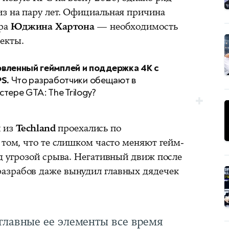
з на пару лет. Официальная причина
ера
Юджина Хартона
— необходимость
екты.
вленный геймплей и поддержка 4K с
PS.
Что разработчики обещают в
тере GTA: The Trilogy?
и из
Techland
проехались по
 том, что те слишком часто меняют гейм-
д угрозой срыва. Негативный движ после
азрабов даже вынудил главных дядечек
 главные ее элементы все время