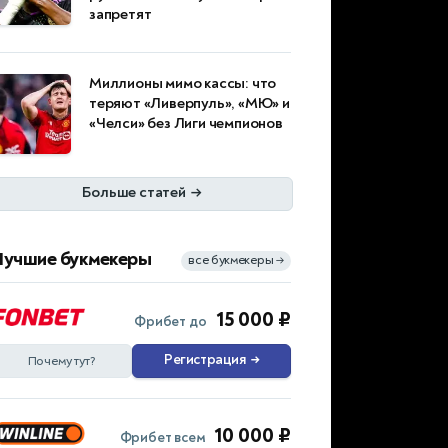
запретят
Миллионы мимо кассы: что
теряют «Ливерпуль», «МЮ» и
«Челси» без Лиги чемпионов
Больше статей
→
Лучшие букмекеры
все букмекеры
→
15 000 ₽
Фрибет до
Регистрация
→
Почему тут?
10 000 ₽
Фрибет всем