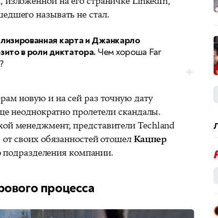
 изложенной на его страничке LinkedIn,
едшего называть не стал.
лизированная карта и Джанкарло
зито в роли диктатора.
Чем хороша Far
?
рам новую и на сей раз точную дату
 еще неоднократно пролетели скандалы.
хой менеджмент, представители Techland
1 от своих обязанностей отошел
Кацпер
 подразделения компании.
рового процесса