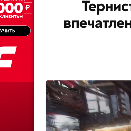
Тернис
впечатле