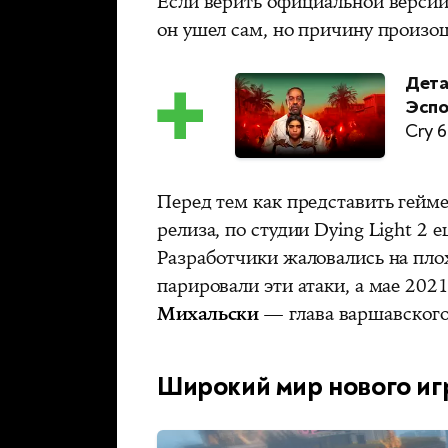
Если верить официальной версии,
он ушел сам, но причину произош
Дета
Эспо
Cry 6
Перед тем как представить гейме
релиза, по студии Dying Light 2
Разработчики жаловались на пло
парировали эти атаки, а мае 202
Михальски
— глава варшавского
Широкий мир нового иг