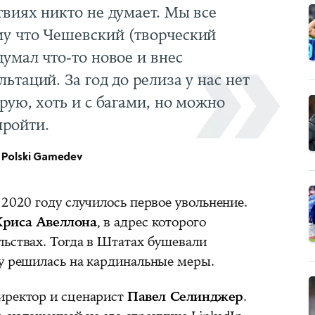
твиях никто не думает. Мы все
му что Чешевский (творческий
думал что-то новое и внес
ьтаций. За год до релиза у нас нет
рую, хоть и с багами, но можно
пройти.
 Polski Gamedev
 2020 году случилось первое увольнение.
Криса Авеллона
, в адрес которого
льствах. Тогда в Штатах бушевали
ду решилась на кардинальные меры.
иректор и сценарист
Павел Селинджер
.