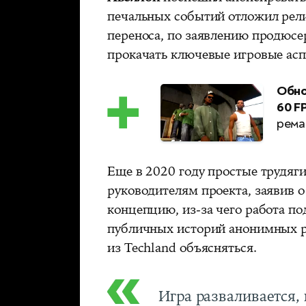
печальных событий отложил рели
переноса, по заявлению продюс
прокачать ключевые игровые асп
Обно
60 F
ремас
Еще в 2020 году простые трудяг
руководителям проекта, заявив о
концепцию, из-за чего работа по
публичных историй анонимных р
из Techland объясняться.
Игра разваливается,