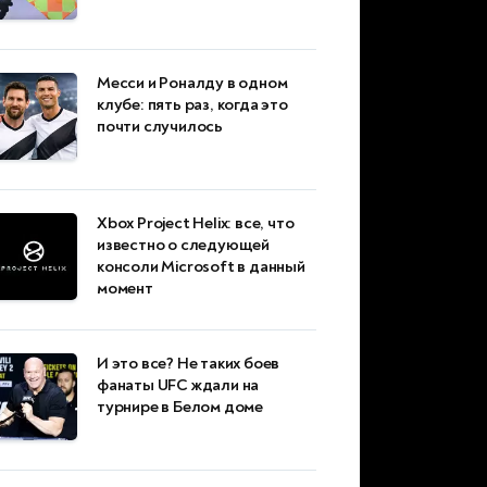
Месси и Роналду в одном
клубе: пять раз, когда это
почти случилось
Xbox Project Helix: все, что
известно о следующей
консоли Microsoft в данный
момент
И это все? Не таких боев
фанаты UFC ждали на
турнире в Белом доме