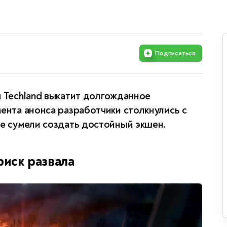
Подписаться
я Techland выкатит долгожданное
мента анонса разработчики столкнулись с
ге сумели создать достойный экшен.
риск развала