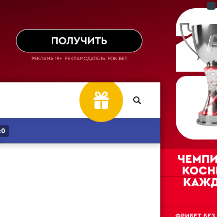
...
...