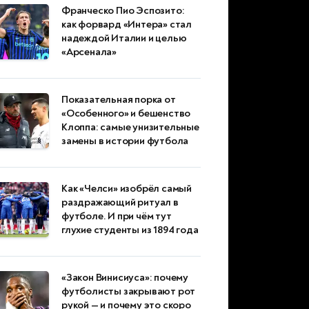
Франческо Пио Эспозито:
как форвард «Интера» стал
надеждой Италии и целью
«Арсенала»
Показательная порка от
«Особенного» и бешенство
Клоппа: самые унизительные
замены в истории футбола
Как «Челси» изобрёл самый
раздражающий ритуал в
футболе. И при чём тут
глухие студенты из 1894 года
«Закон Винисиуса»: почему
футболисты закрывают рот
рукой — и почему это скоро