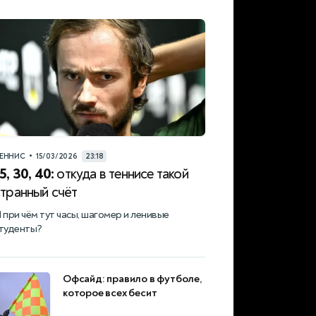
•
ЕННИС
15/03/2026
23:18
5, 30, 40:
откуда в теннисе такой
странный счёт
 при чём тут часы, шагомер и ленивые
туденты?
Офсайд: правило в футболе,
которое всех бесит