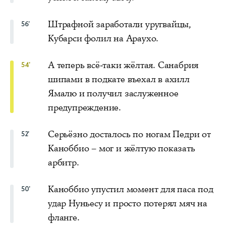
Штрафной заработали уругвайцы,
56'
Кубарси фолил на Араухо.
А теперь всё-таки жёлтая. Санабрия
54'
шипами в подкате въехал в ахилл
Ямалю и получил заслуженное
предупреждение.
Серьёзно досталось по ногам Педри от
52'
Каноббио – мог и жёлтую показать
арбитр.
Каноббио упустил момент для паса под
50'
удар Нуньесу и просто потерял мяч на
фланге.