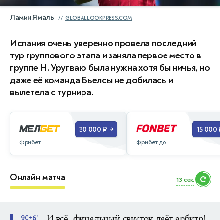
Ламин Ямаль
GLOBALLOOKPRESS.COM
Испания очень уверенно провела последний
тур группового этапа и заняла первое место в
группе Н. Уругваю была нужна хотя бы ничья, но
даже её команда Бьелсы не добилась и
вылетела с турнира.
30 000 ₽
15 000 
→
Фрибет
Фрибет до
Онлайн матча
11 сек.
И всё, финальный свисток даёт арбитр!
90+6'