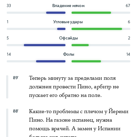
33
Владение мячом
67
1
Угловые удары
6
5
Офсайды
2
14
Фолы
14
Теперь минуту за пределами поля
89'
должнен провести Пино, арбитр не
пускает его обратно на поле.
Какие-то проблемы с плечом у Йереми
88'
Пино. На газоне испанец, нужна
помощь врачей. А замен у Испании
больше нет, кстати.