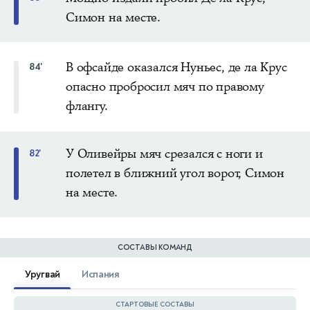
Симон на месте.
В офсайде оказался Нуньес, де ла Крус
84'
опасно пробросил мяч по правому
флангу.
У Оливейры мяч срезался с ноги и
82'
полетел в ближний угол ворот, Симон
на месте.
СОСТАВЫ КОМАНД
Уругвай
Испания
СТАРТОВЫЕ СОСТАВЫ