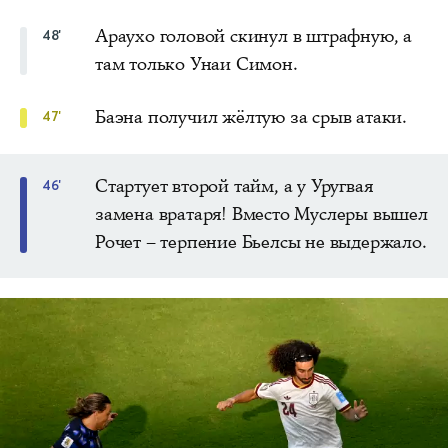
Араухо головой скинул в штрафную, а
48'
там только Унаи Симон.
Баэна получил жёлтую за срыв атаки.
47'
Стартует второй тайм, а у Уругвая
46'
замена вратаря! Вместо Муслеры вышел
Рочет – терпение Бьелсы не выдержало.