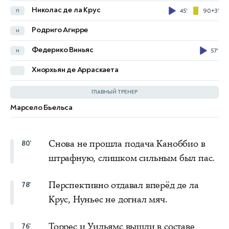
Николас де ла Крус
п
45'
90+3'
Виктор Муньос
н
Родриго Агирре
н
Ереми Пино
н
66'
Федерико Виньяс
н
57'
Ферран Торрес
н
76'
Хиорхьян де Арраскаета
Нико Уильямс
н
76'
ГЛАВНЫЙ ТРЕНЕР
Марсело Бьельса
Луис де ла Фуэнте
Снова не прошла подача Каноббио в
80'
штрафную, слишком сильным был пас.
Перспективно отдавал вперёд де ла
78'
Крус, Нуньес не догнал мяч.
Торрес и Уильямс вышли в составе
76'