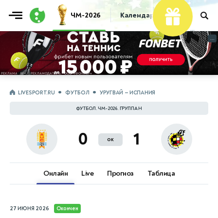
Фрибет
ЧМ-2026
Календарь
Таблица
Пр
10 000 ₽
...
...
LIVESPORT.RU
ФУТБОЛ
УРУГВАЙ — ИСПАНИЯ
ФУТБОЛ. ЧМ-2026. ГРУППА H
0
1
ок
Онлайн
Live
Прогноз
Таблица
27 ИЮНЯ 2026
Окончен