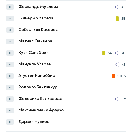
Фернандо Муслера
в
45'
Унай Симон
в
Гильермо Варела
з
58'
Марк Кукурелья
з
Себастьян Касерес
з
Эмерик Лапорт
з
Матиас Оливера
з
Пау Кубарси
з
Хуан Санабрия
п
54'
70'
Микель Оярсабаль
п
76'
Мануэль Угарте
п
45'
Алекс Баэна
п
42'
46'
66'
Агустин Каноббио
п
90+5'
Микель Мерино
п
60'
Родриго Бентанкур
п
Родриго Эрнандес
п
Федерико Вальверде
п
57'
Маркос Льоренте
п
Максимилиано Араухо
п
Ламин Ямаль
н
76'
Дарвин Нуньес
н
Педри
н
60'