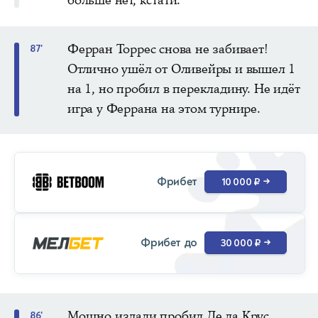
Ферран Торрес снова не забивает!
87'
Отлично ушёл от Оливейры и вышел 1
на 1, но пробил в перекладину. Не идёт
игра у Феррана на этом турнире.
Фрибет
10 000 ₽
→
Фрибет до
30 000 ₽
→
Мощно издали пробил Де ла Крус,
86'