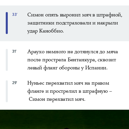
Симон опять выронил мяч в штрафной,
33'
защитники подстраховали и накрыли
удар Каноббио.
Араухо немного не дотянулся до мяча
31'
после прострела Бентанкура, сквозит
левый фланг обороны у Испании.
Нуньес перехватил мяч на правом
29'
фланге и прострелил в штрафную –
Симон перехватил мяч.