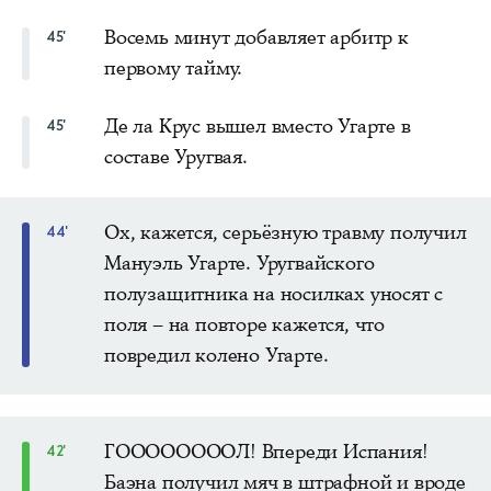
Восемь минут добавляет арбитр к
45'
первому тайму.
Де ла Крус вышел вместо Угарте в
45'
составе Уругвая.
Ох, кажется, серьёзную травму получил
44'
Мануэль Угарте. Уругвайского
полузащитника на носилках уносят с
поля – на повторе кажется, что
повредил колено Угарте.
ГООООООООЛ! Впереди Испания!
42'
Баэна получил мяч в штрафной и вроде