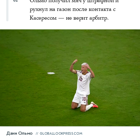
Ольмо получил мяч у штрафной и
62'
рухнул на газон после контакта с
Касересом — не верит арбитр.
Дани Ольмо
GLOBALLOOKPRESS.COM