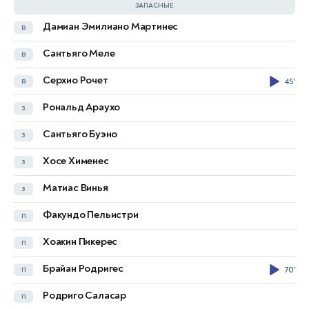
ЗАПАСНЫЕ
Дамиан Эмилиано Мартинес
в
Жоан Гарсия
в
Сантьяго Меле
в
Дэвид Райа
в
Серхио Рочет
в
45'
Эрик Гарсия
з
Рональд Араухо
з
Алехандро Гримальдо
з
Сантьяго Буэно
з
Марк Пубиль
з
Хосе Хименес
з
Даниэль Ольмо
п
60'
Матиас Винья
з
Педро Порро
п
Факундо Пельистри
п
Гави
п
Хоакин Пикерес
п
Фабиан Руис
п
60'
Брайан Родригес
п
70'
Мартин Субименди
п
Родриго Саласар
п
Борха Иглесиас
н