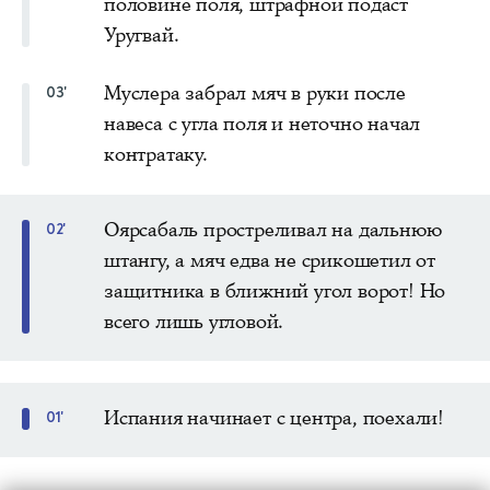
половине поля, штрафной подаст
Уругвай.
Муслера забрал мяч в руки после
03'
навеса с угла поля и неточно начал
контратаку.
Оярсабаль простреливал на дальнюю
02'
штангу, а мяч едва не срикошетил от
защитника в ближний угол ворот! Но
всего лишь угловой.
Испания начинает с центра, поехали!
01'