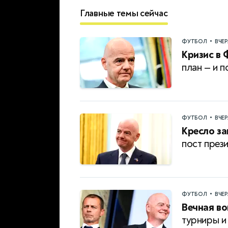
Главные темы сейчас
•
ФУТБОЛ
ВЧЕ
Кризис в 
план — и 
•
ФУТБОЛ
ВЧЕ
Кресло за
пост пре
•
ФУТБОЛ
ВЧЕ
Вечная в
турниры и