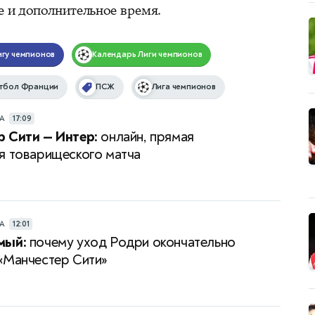
е и дополнительное время.
игу чемпионов
Календарь
Лиги чемпионов
тбол Франции
ПСЖ
Лига чемпионов
РА
17:09
 Сити — Интер:
онлайн, прямая
я товарищеского матча
РА
12:01
мый:
почему уход Родри окончательно
«Манчестер Сити»