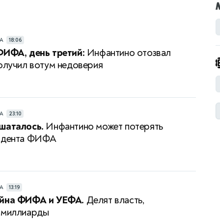
РА
18:06
ФИФА, день третий:
Инфантино отозвал
получил вотум недоверия
РА
23:10
шаталось.
Инфантино может потерять
зидента ФИФА
РА
13:19
ойна ФИФА и УЕФА.
Делят власть,
 миллиарды