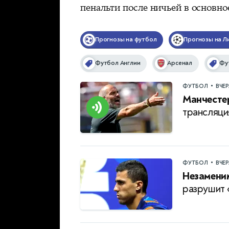
пенальти после ничьей в основно
Прогнозы на футбол
Прогнозы на Л
Футбол Англии
Арсенал
Фу
•
ФУТБОЛ
ВЧЕ
Манчестер
трансляци
•
ФУТБОЛ
ВЧЕ
Незамени
разрушит 