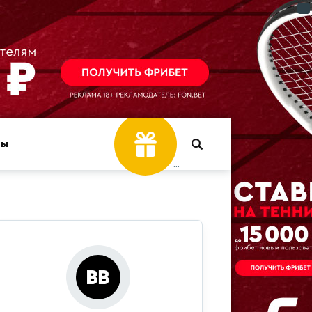
...
ры
...