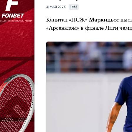
31 МАЯ 2026
14:53
Капитан «ПСЖ»
Маркиньос
выск
«Арсеналом» в финале Лиги чем