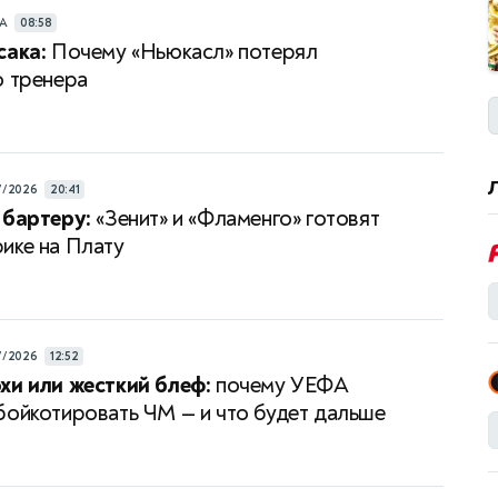
РА
08:58
сака:
Почему «Ньюкасл» потерял
о тренера
7/2026
20:41
 бартеру:
«Зенит» и «Фламенго» готовят
ике на Плату
7/2026
12:52
хи или жесткий блеф:
почему УЕФА
бойкотировать ЧМ — и что будет дальше