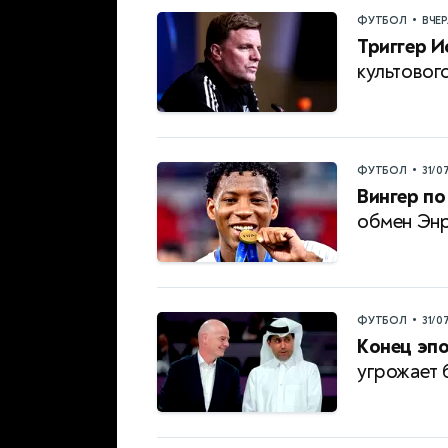
•
ФУТБОЛ
ВЧЕ
Триггер И
культовог
•
ФУТБОЛ
31/0
Вингер по
обмен Энр
•
ФУТБОЛ
31/0
Конец эпо
угрожает 