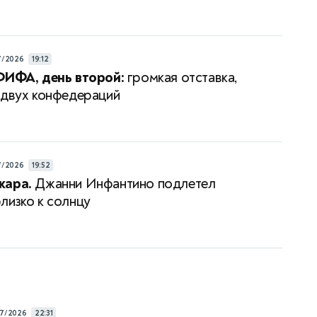
7/2026
19:12
ФИФА, день второй:
громкая отставка,
 двух конфедераций
7/2026
19:52
кара.
Джанни Инфантино подлетел
лизко к солнцу
7/2026
22:31