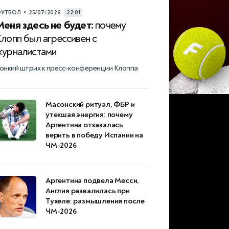
•
УТБОЛ
25/07/2026
22:01
Меня здесь не будет:
почему
Клопп был агрессивен с
журналистами
онкий штрих к пресс-конференции Клоппа
Масонский ритуал, ФБР и
утекшая энергия: почему
Аргентина отказалась
верить в победу Испании на
ЧМ-2026
Аргентина подвела Месси,
Англия развалилась при
Тухеле: размышления после
ЧМ-2026