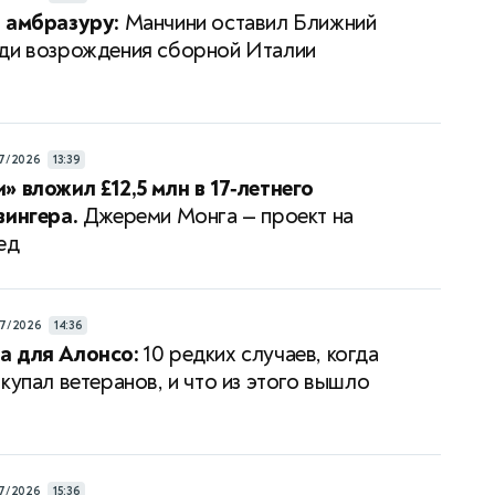
 амбразуру:
Манчини оставил Ближний
ди возрождения сборной Италии
7/2026
13:39
» вложил £12,5 млн в 17‑летнего
вингера.
Джереми Монга — проект на
ед
7/2026
14:36
а для Алонсо:
10 редких случаев, когда
купал ветеранов, и что из этого вышло
7/2026
15:36