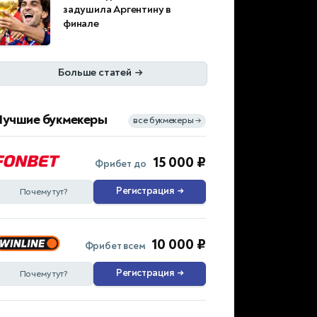
задушила Аргентину в
финале
Больше статей
→
Лучшие букмекеры
все букмекеры
→
15 000 ₽
Фрибет до
Регистрация
→
Почему тут?
10 000 ₽
Фрибет всем
Регистрация
→
Почему тут?