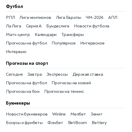
Футбол
РПЛ
Лига чемпионов
Лига Европы
ЧМ-2026
АПЛ
Ла Лига
Серия А
Бундеслига
Новости футбола
Матч-центр
Календари
Трансферы
Прогнозы на футбол
Популярное
Интересное
Интервью
Прогнозы на спорт
Сегодня
Завтра
Экспрессы
Дерзкая ставка
Прогнозы на футбол
Прогнозы на хоккей
Прогнозы на бои
Прогнозы на теннис
Букмекеры
Новости букмекеров
Winline
Мелбет
Зенит
Бонусы и фрибеты
Фонбет
BetBoom
Bettery