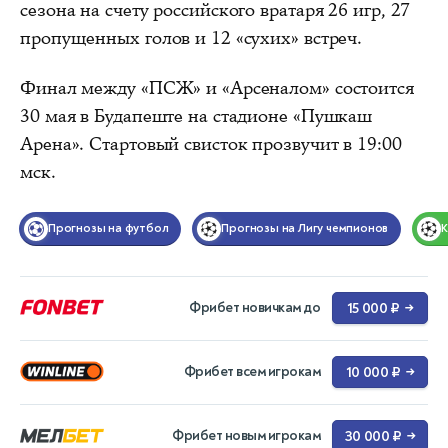
сезона на счету российского вратаря 26 игр, 27
пропущенных голов и 12 «сухих» встреч.
Финал между «ПСЖ» и «Арсеналом» состоится
30 мая в Будапеште на стадионе «Пушкаш
Арена». Стартовый свисток прозвучит в 19:00
мск.
Прогнозы на футбол
Прогнозы на Лигу чемпионов
Фрибет новичкам до
15 000 ₽
→
Фрибет всем игрокам
10 000 ₽
→
Фрибет новым игрокам
30 000 ₽
→