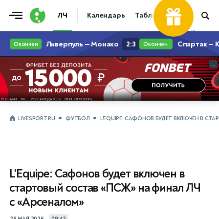
ЛЧ
Календарь
Таблица
Прогнозы
...
...
LIVESPORT.RU
ФУТБОЛ
L'EQUIPE: САФОНОВ БУДЕТ ВКЛЮЧЕН В СТ
L'Equipe: Сафонов будет включен в
стартовый состав «ПСЖ» на финал ЛЧ
с «Арсеналом»
29 МАЯ 2026
09:42