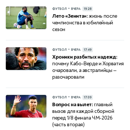
•
ФУТБОЛ
ВЧЕРА
19:28
Лето «Зенита»:
жизнь после
чемпионства в юбилейный
сезон
•
ФУТБОЛ
ВЧЕРА
17:49
Хроники разбитых надежд:
почему Кабо-Верде и Хорватия
очаровали, а австралийцы —
разочаровали
•
ФУТБОЛ
ВЧЕРА
17:09
Вопрос на вылет:
главный
вызов для каждой сборной
перед 1/8 финала ЧМ‑2026
(часть вторая)