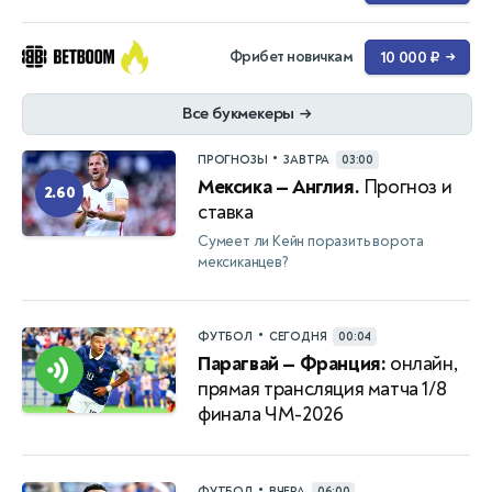
Фрибет новичкам
10 000 ₽
→
Все букмекеры
→
•
ПРОГНОЗЫ
ЗАВТРА
03:00
Мексика — Англия.
Прогноз и
2.60
ставка
Сумеет ли Кейн поразить ворота
мексиканцев?
•
ФУТБОЛ
СЕГОДНЯ
00:04
Парагвай — Франция:
онлайн,
прямая трансляция матча 1/8
финала ЧМ-2026
•
ФУТБОЛ
ВЧЕРА
06:00