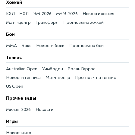
Хоккей
КХЛ
НХЛ
ЧМ-2026
МЧМ-2026
Новости хоккея
Матч-центр
Трансферы
Прогнозы на хоккей
Бои
MMA
Бокс
Новости боёв
Прогнозы на бои
Теннис
Australian Open
Уимблдон
Ролан Гаррос
Новости тенниса
Матч-центр
Прогнозы на теннис
US Open
Прочие виды
Милан-2026
Новости
Игры
Новости игр