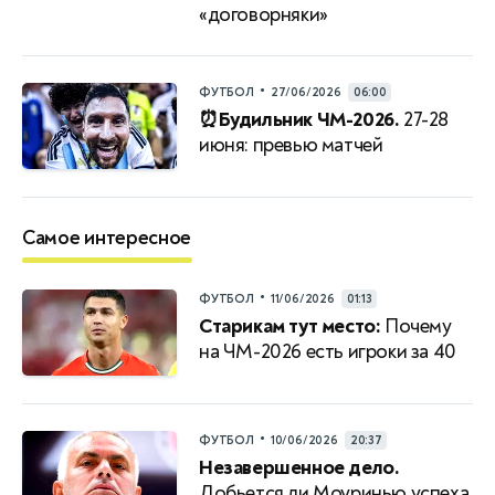
«договорняки»
•
ФУТБОЛ
27/06/2026
06:00
⏰Будильник ЧМ-2026.
27-28
июня: превью матчей
Самое интересное
•
ФУТБОЛ
11/06/2026
01:13
Старикам тут место:
Почему
на ЧМ-2026 есть игроки за 40
•
ФУТБОЛ
10/06/2026
20:37
Незавершенное дело.
Добьется ли Моуринью успеха