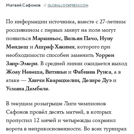
Матвей Сафонов
GLOBALLOOKPRESS.COM
По информации источника, вместе с 27-летним
россиянином с первых минут на поле могут
появиться
Маркиньос, Вильян Пачо, Нуну
Мендеш
и
Ашраф Хакими
, которого при
необходимости способен заменить
Уоррен
Заир-Эмери
. В средней линии ожидается выход
Жоау Невеша, Витиньи
и
Фабиана Руиса
, а в
атаке —
Хвичи Кварацхелии, Дезире Дуэ
и
Усмана Дембеле
.
В текущем розыгрыше Лиги чемпионов
Сафонов провёл десять матчей, в которых
пропустил 12 мячей и четырежды сохранил
ворота в неприкосновенности. Во всех турнирах