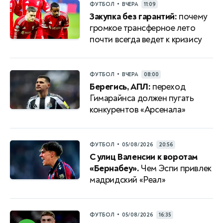
•
ФУТБОЛ
ВЧЕРА
11:09
Закупка без гарантий:
почему
громкое трансферное лето
почти всегда ведет к кризису
•
ФУТБОЛ
ВЧЕРА
08:00
Берегись, АПЛ:
переход
Гимарайнса должен пугать
конкурентов «Арсенала»
•
ФУТБОЛ
05/08/2026
20:56
С улиц Валенсии к воротам
«Бернабеу».
Чем Эспи привлек
мадридский «Реал»
•
ФУТБОЛ
05/08/2026
16:35