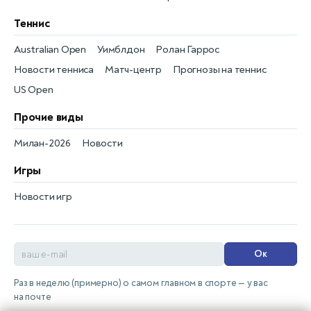
Теннис
Australian Open
Уимблдон
Ролан Гаррос
Новости тенниса
Матч-центр
Прогнозы на теннис
US Open
Прочие виды
Милан-2026
Новости
Игры
Новости игр
Ок
Раз в неделю (примерно) о самом главном в спорте — у вас
на почте