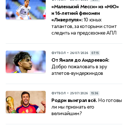
«Маленький Месси» из «МЮ»
и 16-летний феномен
«Ливерпуля»:
10 юных
талантов, за которыми стоит
следить на предсезонке АПЛ
•
ФУТБОЛ
26/07/2026
07:15
От Ямаля до Андреевой:
Добро пожаловать в эру
атлетов-вундеркиндов
•
ФУТБОЛ
25/07/2026
15:36
Родри выиграл всё.
Но готовы
ли мы признать его
величайшим?