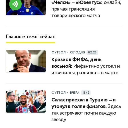
«Челси» — «Ювентус»:
онлайн,
прямая трансляция
товарищеского матча
Главные темы сейчас
•
ФУТБОЛ
СЕГОДНЯ
02:26
Кризис в ФИФА, день
восьмой:
Инфантино устоял и
извинился, развязка — в марте
•
ФУТБОЛ
ВЧЕРА
11:42
Салах приехал в Турцию — и
утонул в толпе фанатов.
Здесь
так встречают почти каждую
звезду