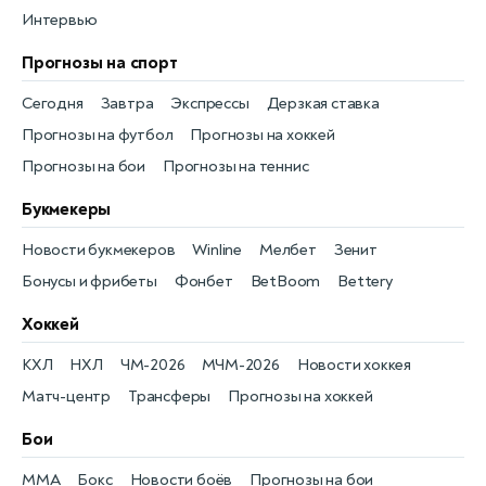
Интервью
Прогнозы на спорт
Сегодня
Завтра
Экспрессы
Дерзкая ставка
Прогнозы на футбол
Прогнозы на хоккей
Прогнозы на бои
Прогнозы на теннис
Букмекеры
Новости букмекеров
Winline
Мелбет
Зенит
Бонусы и фрибеты
Фонбет
BetBoom
Bettery
Хоккей
КХЛ
НХЛ
ЧМ-2026
МЧМ-2026
Новости хоккея
Матч-центр
Трансферы
Прогнозы на хоккей
Бои
MMA
Бокс
Новости боёв
Прогнозы на бои