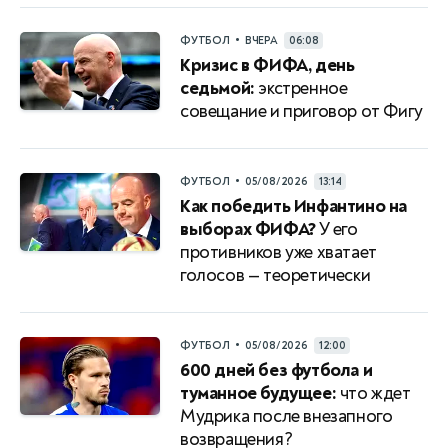
•
ФУТБОЛ
ВЧЕРА
06:08
Кризис в ФИФА, день
седьмой:
экстренное
совещание и приговор от Фигу
•
ФУТБОЛ
05/08/2026
13:14
Как победить Инфантино на
выборах ФИФА?
У его
противников уже хватает
голосов — теоретически
•
ФУТБОЛ
05/08/2026
12:00
600 дней без футбола и
туманное будущее:
что ждет
Мудрика после внезапного
возвращения?