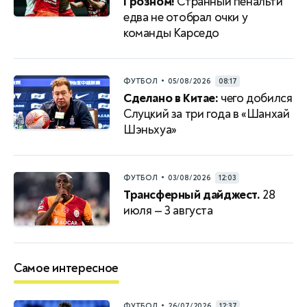
Грозном!
Странный пенальти
едва не отобрал очки у
команды Карседо
•
ФУТБОЛ
05/08/2026
08:17
Сделано в Китае:
чего добился
Слуцкий за три года в «Шанхай
Шэньхуа»
•
ФУТБОЛ
03/08/2026
12:03
Трансферный дайджест.
28
июля — 3 августа
Самое интересное
•
ФУТБОЛ
26/07/2026
12:37