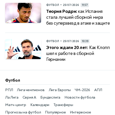
•
ФУТБОЛ
25/07/2026
11:57
Теория Родри:
как Испания
стала лучшей сборной мира
без суперзвезд в атаке и защите
•
ФУТБОЛ
25/07/2026
10:39
Этого ждали 20 лет:
Как Клопп
шел к работе в сборной
Германии
Футбол
РПЛ
Лига чемпионов
Лига Европы
ЧМ-2026
АПЛ
Ла Лига
Серия А
Бундеслига
Новости футбола
Матч-центр
Календари
Трансферы
Прогнозы на футбол
Популярное
Интересное