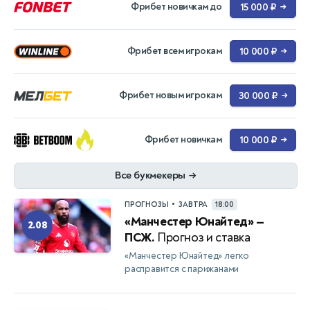
Фрибет новичкам до
15 000 ₽
→
Фрибет всем игрокам
10 000 ₽
→
Фрибет новым игрокам
30 000 ₽
→
Фрибет новичкам
10 000 ₽
→
Все букмекеры
→
•
ПРОГНОЗЫ
ЗАВТРА
18:00
«Манчестер Юнайтед» —
2.08
ПСЖ.
Прогноз и ставка
«Манчестер Юнайтед» легко
расправится с парижанами