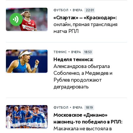
•
ФУТБОЛ
ВЧЕРА
22:01
«Спартак» — «Краснодар»:
онлайн, прямая трансляция
матча РПЛ
•
ТЕННИС
ВЧЕРА
18:53
Неделя тенниса:
Александрова обыграла
Соболенко, а Медведев и
Рублев продолжают
деградировать
•
ФУТБОЛ
ВЧЕРА
18:19
Московское «Динамо»
наконец-то победило в РПЛ:
Махачкала не выстояла в