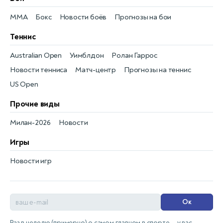
MMA
Бокс
Новости боёв
Прогнозы на бои
Теннис
Australian Open
Уимблдон
Ролан Гаррос
Новости тенниса
Матч-центр
Прогнозы на теннис
US Open
Прочие виды
Милан-2026
Новости
Игры
Новости игр
Ок
Раз в неделю (примерно) о самом главном в спорте — у вас