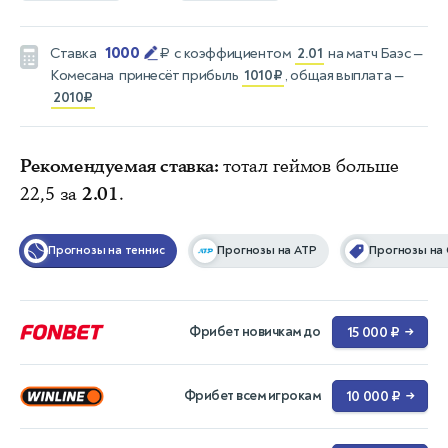
1000
Ставка
₽
с коэффициентом
2.01
на матч
Баэс —
Комесана
принесёт прибыль
1010₽
, общая выплата —
2010₽
Рекомендуемая ставка:
тотал геймов больше
22,5 за
2.01
.
Прогнозы на теннис
Прогнозы на ATP
Прогнозы на 
Фрибет новичкам до
15 000 ₽
→
Фрибет всем игрокам
10 000 ₽
→