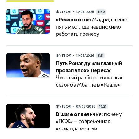
•
ФУТБОЛ
13/05/2026
11:30
«Реал» в огне:
Мадрид и еще
пять мест, где невыносимо
работать тренеру
•
ФУТБОЛ
13/05/2026
11:11
Путь Роналду или главный
провал эпохи Переса?
Честный разбор невнятных
сезонов Мбаппе в «Реале»
•
ФУТБОЛ
07/05/2026
10:21
В шаге от величия:
почему
«ПСЖ» — современная
«команда мечты»