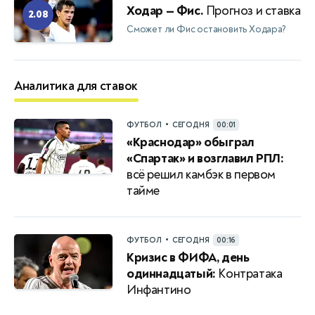
Ходар — Фис.
Прогноз и ставка
2.08
Сможет ли Фис остановить Ходара?
Аналитика для ставок
•
ФУТБОЛ
СЕГОДНЯ
00:01
«Краснодар» обыграл
«Спартак» и возглавил РПЛ:
всё решил камбэк в первом
тайме
•
ФУТБОЛ
СЕГОДНЯ
00:16
Кризис в ФИФА, день
одиннадцатый:
Контратака
Инфантино