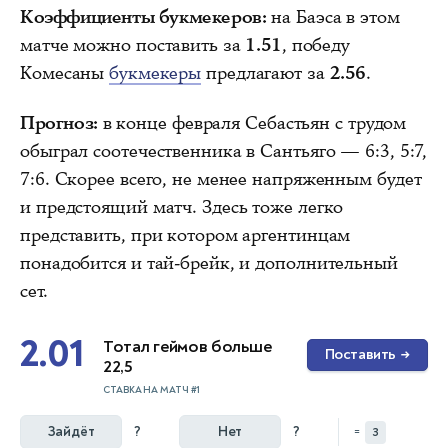
Коэффициенты букмекеров:
на Баэса в этом
матче можно поставить за
1.51
, победу
Комесаны
букмекеры
предлагают за
2.56
.
Прогноз:
в конце февраля Себастьян с трудом
обыграл соотечественника в Сантьяго — 6:3, 5:7,
7:6. Скорее всего, не менее напряженным будет
и предстоящий матч. Здесь тоже легко
представить, при котором аргентинцам
понадобится и тай-брейк, и дополнительный
сет.
2.01
Тотал геймов больше
Поставить
→
22,5
СТАВКА НА МАТЧ #1
Зайдёт
?
Нет
?
=
3