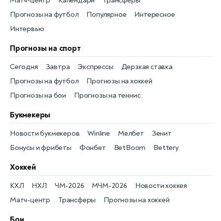
Матч-центр
Календари
Трансферы
Прогнозы на футбол
Популярное
Интересное
Интервью
Прогнозы на спорт
Сегодня
Завтра
Экспрессы
Дерзкая ставка
Прогнозы на футбол
Прогнозы на хоккей
Прогнозы на бои
Прогнозы на теннис
Букмекеры
Новости букмекеров
Winline
Мелбет
Зенит
Бонусы и фрибеты
Фонбет
BetBoom
Bettery
Хоккей
КХЛ
НХЛ
ЧМ-2026
МЧМ-2026
Новости хоккея
Матч-центр
Трансферы
Прогнозы на хоккей
Бои