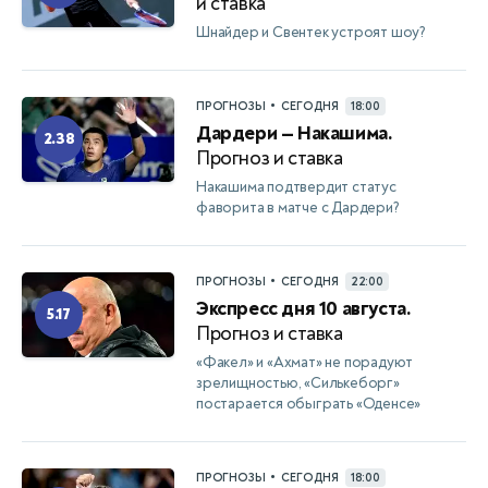
и ставка
Шнайдер и Свентек устроят шоу?
•
ПРОГНОЗЫ
СЕГОДНЯ
18:00
Дардери — Накашима.
2.38
Прогноз и ставка
Накашима подтвердит статус
фаворита в матче с Дардери?
•
ПРОГНОЗЫ
СЕГОДНЯ
22:00
Экспресс дня 10 августа.
5.17
Прогноз и ставка
«Факел» и «Ахмат» не порадуют
зрелищностью, «Силькеборг»
постарается обыграть «Оденсе»
•
ПРОГНОЗЫ
СЕГОДНЯ
18:00