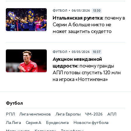
•
ФУТБОЛ
06/05/2026
13:30
Итальянская рулетка:
почему в
Серии A больше никто не
может защитить скудетто
•
ФУТБОЛ
05/05/2026
10:37
Аукцион невиданной
щедрости:
почему гранды
АПЛ готовы спустить 120 млн
на игрока «Ноттингема»
Футбол
РПЛ
Лига чемпионов
Лига Европы
ЧМ-2026
АПЛ
Ла Лига
Серия А
Бундеслига
Новости футбола