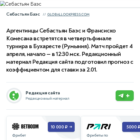
Себастьян Баэс
GLOBALLOOKPRESS.COM
Аргентинцы Себастьян Баэс и Франсиско
Комесана встретятся в четвертьфинале
турнира в Бухаресте (Румыния). Матч пройдет 4
апреля, начало — в 12:30 мск. Редакционный
материал Редакция сайта подготовил прогноз с
коэффициентом для ставки за 2.01.
Редакция сайта
+
Редакционный материал
10 000 ₽
5000 
→
Фрибет
Фрибеты по