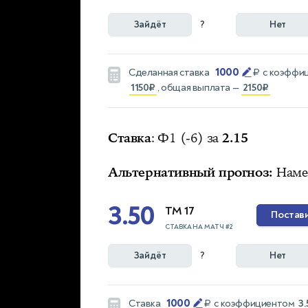
Зайдёт
?
Нет
1000
Сделанная ставка
₽
с коэффи
1150₽
, общая выплата —
2150₽
Ставка
: Ф1 (-6) за
2.15
Альтернативный прогноз:
Намек
3.50
ТМ 17
Постав
СТАВКА НА МАТЧ #2
Зайдёт
?
Нет
1000
Ставка
₽
с коэффициентом
3.