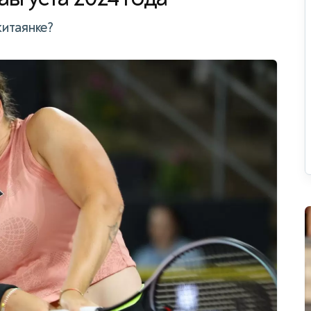
итаянке?