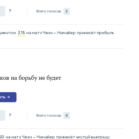
?
Всего голосов:
2
циентом
2.15
на матч
Чжэн — Нимайер
принесёт прибыль
ов на борьбу не будет
ить
→
?
Всего голосов:
0
50
на матч
Чжэн — Нимайер
принесёт чистый выигрыш