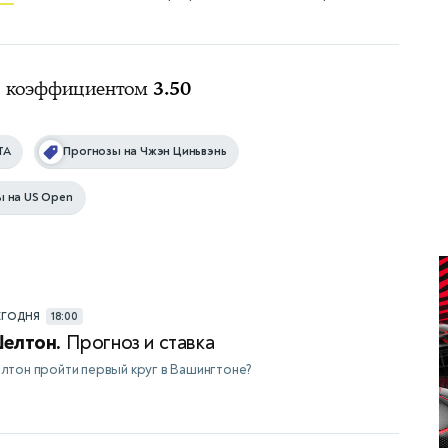
 с коэффициентом
3.50
TA
Прогнозы на Чжэн Циньвэнь
ы на US Open
ЕГОДНЯ
18:00
Шелтон.
Прогноз и ставка
лтон пройти первый круг в Вашингтоне?