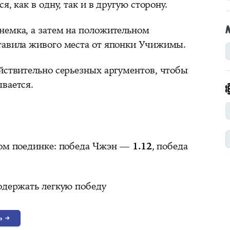
, как в одну, так и в другую сторону.
немка, а затем на положительном
тавила живого места от японки Учижимы.
йствительно серьезных аргументов, чтобы
вается.
том поединке: победа Чжэн —
1.12
, победа
 одержать легкую победу
ь
→