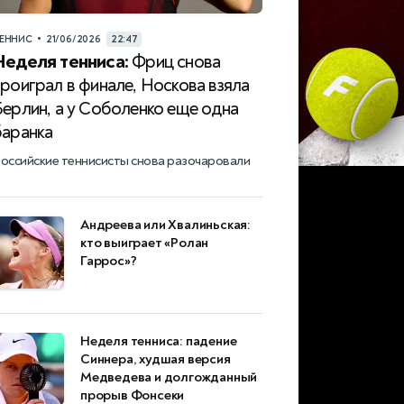
•
ЕННИС
21/06/2026
22:47
Неделя тенниса:
Фриц снова
роиграл в финале, Носкова взяла
Берлин, а у Соболенко еще одна
баранка
оссийские теннисисты снова разочаровали
Андреева или Хвалиньская:
кто выиграет «Ролан
Гаррос»?
Неделя тенниса: падение
Синнера, худшая версия
Медведева и долгожданный
прорыв Фонсеки