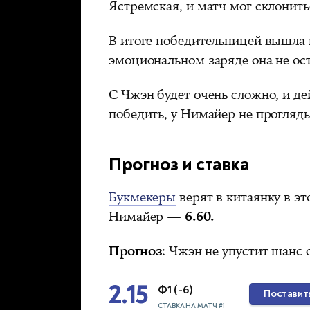
Ястремская, и матч мог склониться
В итоге победительницей вышла 
эмоциональном заряде она не ос
С Чжэн будет очень сложно, и де
победить, у Нимайер не прогляды
Прогноз и ставка
Букмекеры
верят в китаянку в э
Нимайер —
6.60.
Прогноз
: Чжэн не упустит шанс
2.15
Ф1 (-6)
Поставит
СТАВКА НА МАТЧ #1