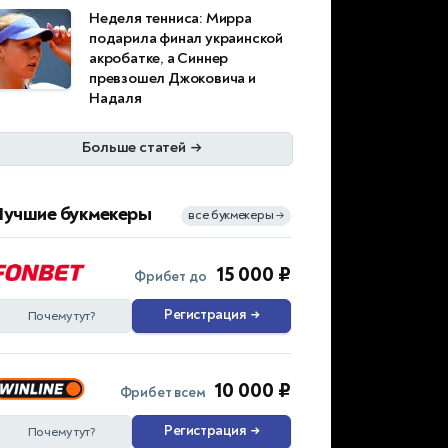
Неделя тенниса: Мирра
подарила финал украинской
акробатке, а Синнер
превзошел Джоковича и
Надаля
Больше статей
→
Лучшие букмекеры
все букмекеры
→
15 000 ₽
Фрибет до
Регистрация
→
Почему тут?
10 000 ₽
Фрибет всем
Регистрация
→
Почему тут?