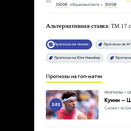
2500₽
, общая выплата —
3500₽
Альтернативная ставка
: ТМ 17
Прогнозы на теннис
Прогнозы на W
Прогнозы на Юле Нимайер
Прогноз
Прогнозы на топ-матчи
•
ПРОГНОЗЫ
С
Куинн — 
2.02
Сможет ли Ше