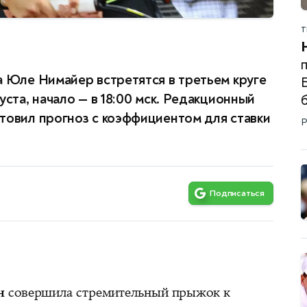
Т
п
а Юле Нимайер встретятся в третьем круге
уста, начало — в 18:00 мск. Редакционный
товил прогноз с коэффициентом для ставки
Р
Подписаться
н
совершила стремительный прыжок к