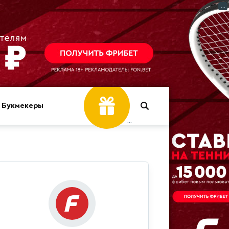
...
Фрибет
Букмекеры
30 000 ₽
...