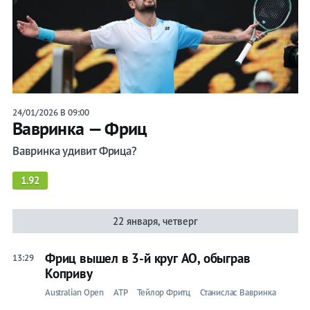
24/01/2026 В 09:00
Вавринка — Фриц
Вавринка удивит Фрица?
1.92
22 января, четверг
Фриц вышел в 3-й круг АО, обыграв
13:29
Коприву
Australian Open
ATP
Тейлор Фритц
Станислас Вавринка