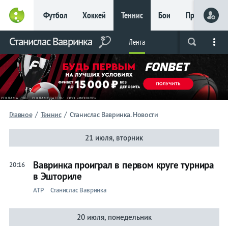
Футбол
Хоккей
Теннис
Бои
Прочие
Главное
Станислас Вавринка
Фрибет
Лента
Live
Вся лента
Прогнозы
Букмекеры
до 15
000 ₽
Новым
игрокам, без
условий
Футбол
/
/
Главное
Теннис
Станислас Вавринка. Новости
Хоккей
21 июля, вторник
Прогнозы
Вавринка проиграл в первом круге турнира
20:16
на спорт
в Эшториле
ATP
Станислас Вавринка
Букмекеры
20 июля, понедельник
Теннис