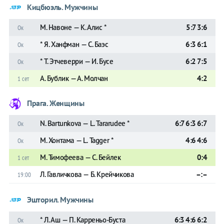
Кицбюэль. Мужчины
М. Навоне — К. Алис *
5:7 3:6
Ок
* Я. Ханфман — С. Баэс
6:3 6:1
Ок
* Т. Этчеверри — И. Бусе
6:2 7:5
Ок
А. Бублик — А. Молчан
4:2
1 сет
Прага. Женщины
N. Bartunkova — L. Tararudee *
6:7 6:3 6:7
Ок
М. Хонтама — L. Tagger *
4:6 4:6
Ок
М. Тимофеева — С. Бейлек
0:4
1 сет
Л. Гавличкова — Б. Крейчикова
–:–
19:00
Эшторил. Мужчины
* Л. Аш — П. Карреньо-Буста
6:3 4:6 6:2
Ок