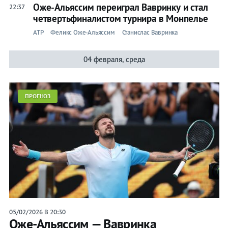
Оже-Альяссим переиграл Вавринку и стал
22:37
четвертьфиналистом турнира в Монпелье
ATP
Феликс Оже-Альяссим
Станислас Вавринка
04 февраля, среда
ПРОГНОЗ
05/02/2026 В 20:30
Оже-Альяссим — Вавринка