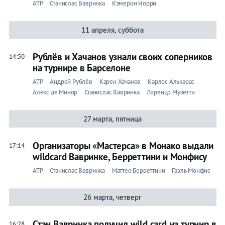
ATP
Станислас Вавринка
Кэмерон Норри
11 апреля, суббота
Рублёв и Хачанов узнали своих соперников
14:50
на турнире в Барселоне
ATP
Андрей Рублёв
Карен Хачанов
Карлос Алькарас
Алекс де Минор
Станислас Вавринка
Лоренцо Музетти
27 марта, пятница
Организаторы «Мастерса» в Монако выдали
17:14
wildcard Вавринке, Берреттини и Монфису
ATP
Станислас Вавринка
Маттео Берреттини
Гаэль Монфис
26 марта, четверг
Стэн Вавринка получил wild card на турнир в
16:28