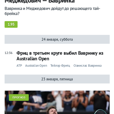
Меджедович — Вавринка
Вавринка и Меджедович дойдут до решающего тай-
брейка?
1.95
24 января, суббота
Фриц в третьем круге выбил Вавринку из
12:36
Australian Open
ATP
Australian Open
Тейлор Фритц
Станислас Вавринка
23 января, пятница
ПРОГНОЗ