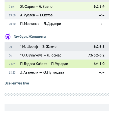
Ж. Фария — G. Bueno
6:2 5:4
2 сет
А. Рублёв — Т. Скатов
–:–
19:00
П. Мартинес — Л. Дардери
–:–
20:30
Гамбург. Женщины
* М. Шериф — Э. Жакмо
6:2 6:3
Ок
* O. Oliynykova — Л. Гормас
7:6 3:6 6:2
Ок
П. Бадоса-Хиберт — П. Удварди
6:4 1:0
2 сет
Э. Аванесян — Ю. Путинцева
–:–
18:25
Все матчи live