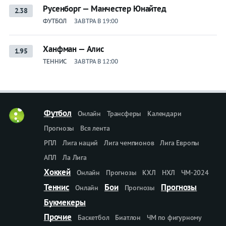
Русенборг — Манчестер Юнайтед
2.38
ФУТБОЛ
ЗАВТРА В 19:00
Ханфман — Алис
1.95
ТЕННИС
ЗАВТРА В 12:00
Футбол
Онлайн
Трансферы
Календари
Прогнозы
Вся лента
РПЛ
Лига наций
Лига чемпионов
Лига Европы
АПЛ
Ла Лига
Хоккей
Онлайн
Прогнозы
КХЛ
НХЛ
ЧМ-2024
Теннис
Бои
Прогнозы
Онлайн
Прогнозы
Букмекеры
Прочие
Баскетбол
Биатлон
ЧМ по фигурному