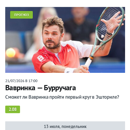
Станислас
ПРОГНОЗ
Вавринка
Лента
Live
Прогнозы
21/07/2026 В 17:00
Вавринка — Бурручага
Вся
лента
Сможет ли Вавринка пройти первый круг в Эшториле?
Ролан
2.08
Гаррос
ATP
13 июля, понедельник
WTA