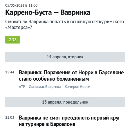
05/05/2026 В 11:00
Каррено-Буста — Вавринка
Сможет ли Вавринка попасть в основную сетку римского
«Мастерса»?
2.38
14 апреля, вторник
Вавринка: Поражение от Норри в Барселоне
15:44
стало особенно болезненным
ATP
Станислас Вавринка
Кэмерон Норри
13 апреля, понедельник
Вавринка не смог преодолеть первый круг
21:03
на турнире в Барселоне