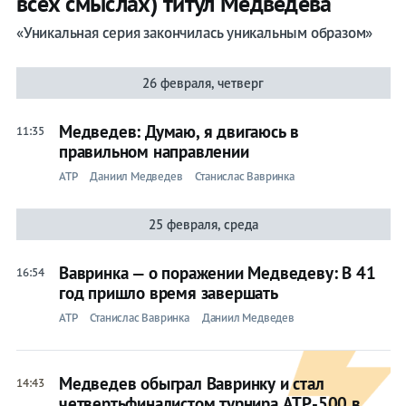
всех смыслах) титул Медведева
«Уникальная серия закончилась уникальным образом»
26 февраля, четверг
Медведев: Думаю, я двигаюсь в
11:35
правильном направлении
ATP
Даниил Медведев
Станислас Вавринка
25 февраля, среда
Вавринка — о поражении Медведеву: В 41
16:54
год пришло время завершать
ATP
Станислас Вавринка
Даниил Медведев
Медведев обыграл Вавринку и стал
14:43
четвертьфиналистом турнира ATP-500 в