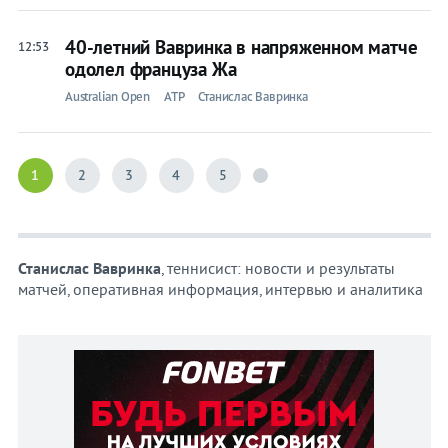
40-летний Вавринка в напряженном матче
12:53
одолел француза Жа
Australian Open
ATP
Станислас Вавринка
1
2
3
4
5
Станислас Вавринка
, теннисист: новости и результаты
матчей, оперативная информация, интервью и аналитика