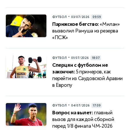
•
ФУТБОЛ
03/07/2026
09:59
Парижское бегство:
«Милан»
вызволил Рамуша из резерва
«ПСЖ»
•
ФУТБОЛ
01/07/2026
18:07
Сперцян с футболом не
закончил:
5 примеров, как
перейти из Саудовской Аравии
в Европу
•
ФУТБОЛ
04/07/2026
17:09
Вопрос на вылет:
главный
вызов для каждой сборной
перед 1/8 финала ЧМ‑2026