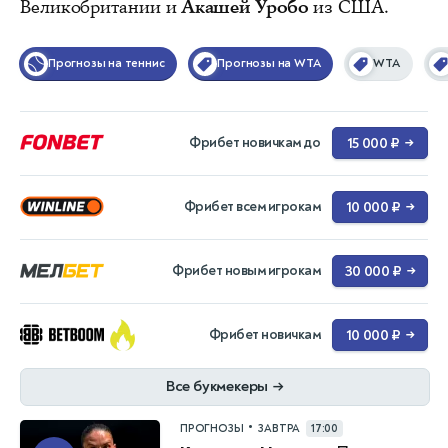
Великобритании и
Акашей Уробо
из США.
Прогнозы на теннис
Прогнозы на WTA
WTA
Фрибет новичкам до
15 000 ₽
→
Фрибет всем игрокам
10 000 ₽
→
Фрибет новым игрокам
30 000 ₽
→
Фрибет новичкам
10 000 ₽
→
Все букмекеры
→
•
ПРОГНОЗЫ
ЗАВТРА
17:00