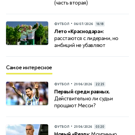
(часть вторая)
•
ФУТБОЛ
06/07/2026
16:18
Лето «Краснодара»:
расстаются с лидерами, но
амбиций не убавляют
Самое интересное
•
ФУТБОЛ
21/06/2026
22:25
Первый среди равных.
Действительно ли судьи
прощают Месси?
•
ФУТБОЛ
21/06/2026
03:20
Новый «Реал»:
Моуринью