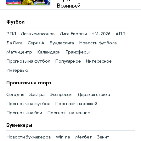
Возиньей
Футбол
РПЛ
Лига чемпионов
Лига Европы
ЧМ-2026
АПЛ
Ла Лига
Серия А
Бундеслига
Новости футбола
Матч-центр
Календари
Трансферы
Прогнозы на футбол
Популярное
Интересное
Интервью
Прогнозы на спорт
Сегодня
Завтра
Экспрессы
Дерзкая ставка
Прогнозы на футбол
Прогнозы на хоккей
Прогнозы на бои
Прогнозы на теннис
Букмекеры
Новости букмекеров
Winline
Мелбет
Зенит