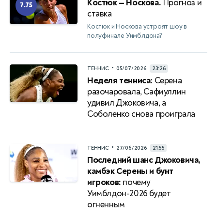
Костюк — Носкова.
Прогноз и
7.75
ставка
Костюк и Носкова устроят шоу в
полуфинале Уимблдона?
•
ТЕННИС
05/07/2026
23:26
Неделя тенниса:
Серена
разочаровала, Сафиуллин
удивил Джоковича, а
Соболенко снова проиграла
•
ТЕННИС
27/06/2026
21:55
Последний шанс Джоковича,
камбэк Серены и бунт
игроков:
почему
Уимблдон-2026 будет
огненным