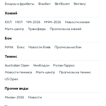
Бонусы и фрибеты
Фонбет
BetBoom
Bettery
Хоккей
КХЛ
НХЛ
ЧМ-2026
МЧМ-2026
Новости хоккея
Матч-центр
Трансферы
Прогнозы на хоккей
Бои
MMA
Бокс
Новости боёв
Прогнозы на бои
Теннис
Australian Open
Уимблдон
Ролан Гаррос
Новости тенниса
Матч-центр
Прогнозы на теннис
US Open
Прочие виды
Милан-2026
Новости