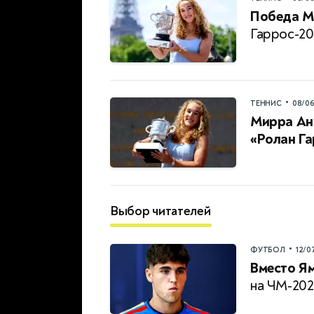
Победа М
Гаррос-20
•
ТЕННИС
08/0
Мирра Ан
«Ролан Г
Выбор читателей
•
ФУТБОЛ
12/0
Вместо Ям
на ЧМ-202