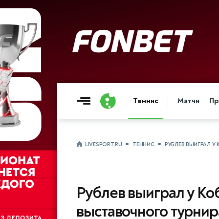
Теннис
Матчи
Пр
LIVESPORT.RU
ТЕННИС
РУБЛЕВ ВЫИГРАЛ У
Рублев выиграл у Ко
выставочного турнира