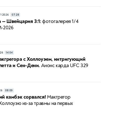
7/2026
07:28
 — Швейцария 3:1:
фотогалерея 1/4
М-2026
26
14:04
акгрегора с Холлоуэем, интригующий
етта и Сен-Дени.
Анонс карда UFC 329
26
08:09
й камбэк сорвался!
Макгрегор
Холлоуэю из-за травмы на первых