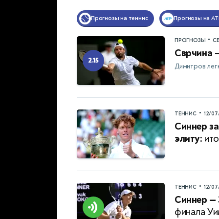
Прогнозы на теннис
Прогнозы на AT
•
ПРОГНОЗЫ
С
Сврчина 
2.15
Димитров легк
•
ТЕННИС
12/07
Синнер за
элиту:
ито
•
ТЕННИС
12/07
Синнер — 
финала Уи