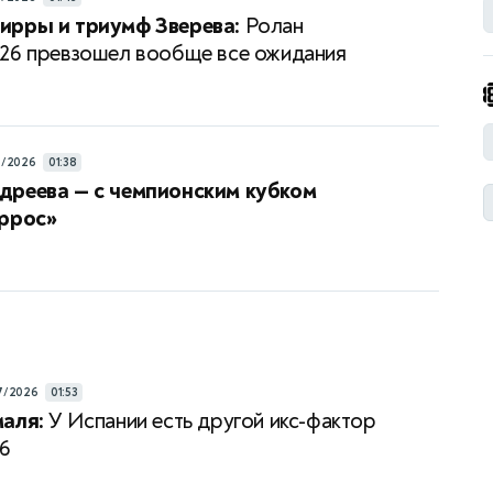
ирры и триумф Зверева:
Ролан
26 превзошел вообще все ожидания
6/2026
01:38
дреева — с чемпионским кубком
аррос»
7/2026
01:53
аля:
У Испании есть другой икс-фактор
6