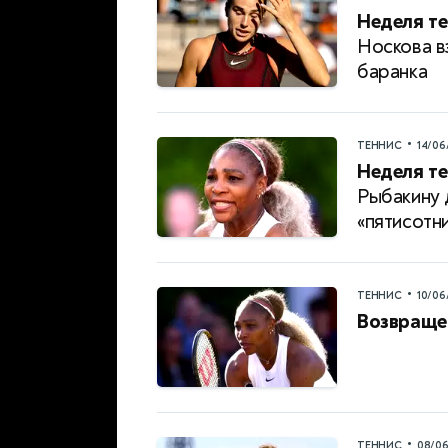
Неделя те
Носкова в
баранка
•
ТЕННИС
14/06
Неделя те
Рыбакину 
«пятисотн
•
ТЕННИС
10/06
Возвраще
•
ТЕННИС
08/0