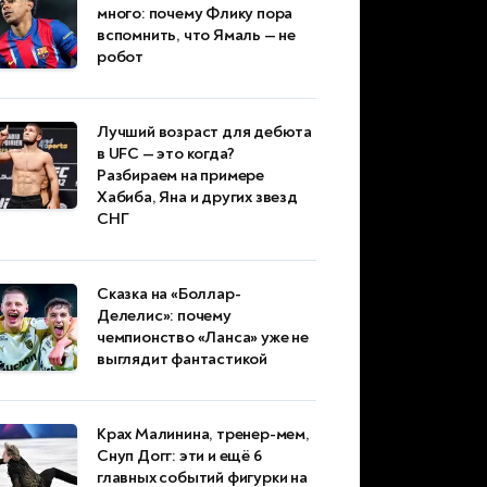
много: почему Флику пора
вспомнить, что Ямаль — не
робот
Лучший возраст для дебюта
в UFC — это когда?
Разбираем на примере
Хабиба, Яна и других звезд
СНГ
Сказка на «Боллар-
Делелис»: почему
чемпионство «Ланса» уже не
выглядит фантастикой
Крах Малинина, тренер-мем,
Снуп Догг: эти и ещё 6
главных событий фигурки на