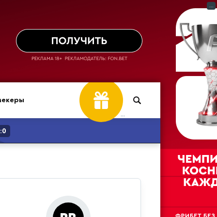
...
мекеры
...