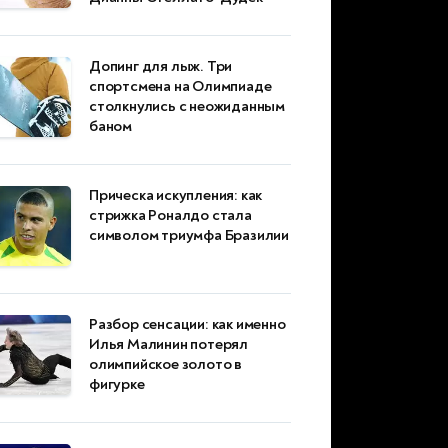
Допинг для лыж. Три
спортсмена на Олимпиаде
столкнулись с неожиданным
баном
Прическа искупления: как
стрижка Роналдо стала
символом триумфа Бразилии
Разбор сенсации: как именно
Илья Малинин потерял
олимпийское золото в
фигурке