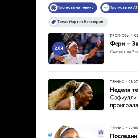
Прогнозы на теннис
Прогнозы на AT
Томас Мартин Этчеверри
•
ПРОГНОЗЫ
С
Фери — Зв
2.04
Сможет ли Зве
•
ТЕННИС
05/0
Неделя те
Сафиуллин
проиграл
•
ТЕННИС
27/0
Последни