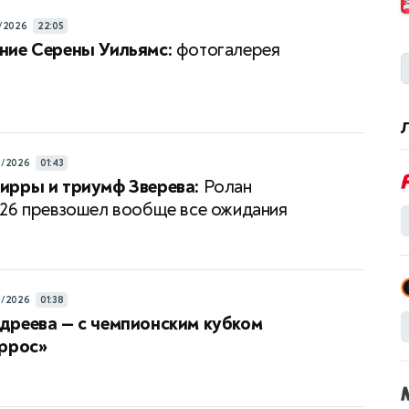
/2026
22:05
ние Серены Уильямс:
фотогалерея
6/2026
01:43
ирры и триумф Зверева:
Ролан
26 превзошел вообще все ожидания
6/2026
01:38
дреева — с чемпионским кубком
аррос»