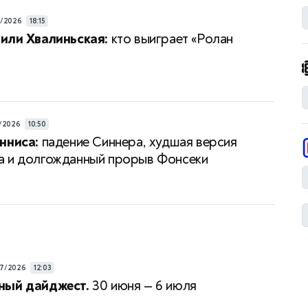
6/2026
18:15
или Хвалиньская:
кто выиграет «Ролан
/2026
10:50
нниса:
падение Синнера, худшая версия
 и долгожданный прорыв Фонсеки
7/2026
12:03
ный дайджест.
30 июня — 6 июля