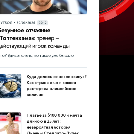
•
УТБОЛ
30/03/2026
00:12
Безумное отчаяние
«Тоттенхэма»:
тренер —
действующий игрок команды
то? Удивительно, но такое уже бывало
Куда делось финское «сису»?
Как страна лыж и хоккея
растеряла олимпийское
величие
Платье за $100 000 и мечта
длиною в 25 лет:
невероятная история
Дианны Стеллато-Дудек