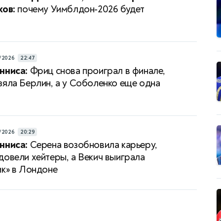
ков:
почему Уимблдон-2026 будет
/2026
22:47
нниса:
Фриц снова проиграл в финале,
зяла Берлин, а у Соболенко еще одна
/2026
20:29
нниса:
Серена возобновила карьеру,
довели хейтеры, а Векич выиграла
ик» в Лондоне