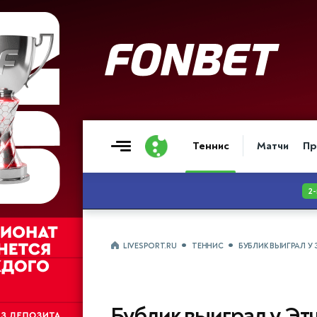
Теннис
Матчи
Пр
LIVESPORT.RU
ТЕННИС
БУБЛИК ВЫИГРАЛ У
Бублик выиграл у Эт