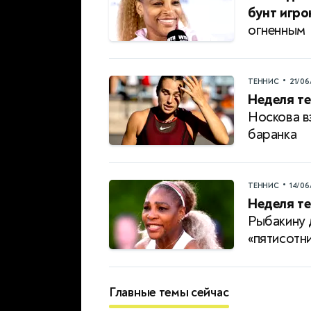
бунт игро
огненным
•
ТЕННИС
21/06
Неделя те
Носкова в
баранка
•
ТЕННИС
14/06
Неделя те
Рыбакину 
«пятисотн
Главные темы сейчас