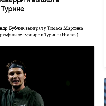
 Турине
ндр Бублик
выиграл у
Томаса Мартина
ртьфинале турнире в Турине (Италия).