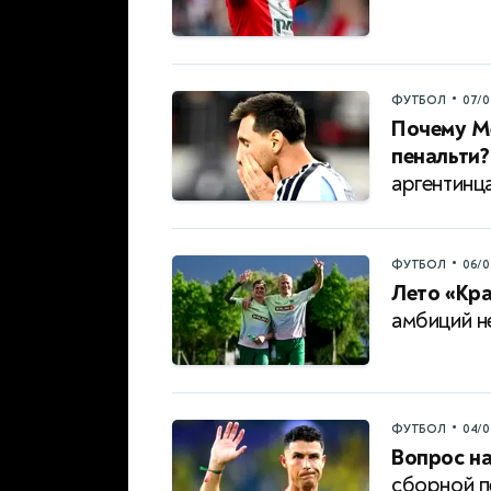
•
ФУТБОЛ
07/0
Почему Ме
пенальти?
аргентинц
•
ФУТБОЛ
06/0
Лето «Кр
амбиций н
•
ФУТБОЛ
04/0
Вопрос на
сборной п