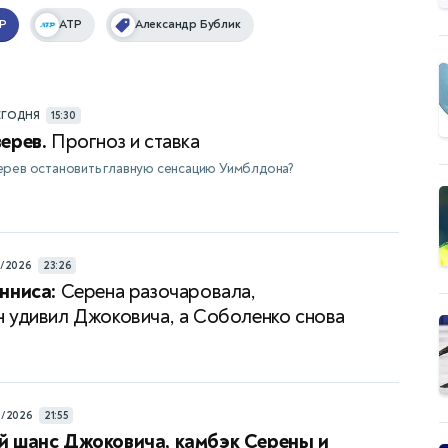
P
ATP
Александр Бублик
ЕГОДНЯ
15:30
ерев.
Прогноз и ставка
рев остановить главную сенсацию Уимблдона?
7/2026
23:26
нниса:
Серена разочаровала,
 удивил Джоковича, а Соболенко снова
а
6/2026
21:55
й шанс Джоковича, камбэк Серены и