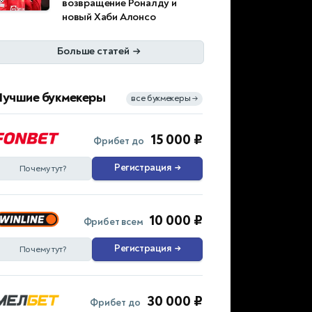
возвращение Роналду и
новый Хаби Алонсо
Больше статей
→
Лучшие букмекеры
все букмекеры
→
15 000 ₽
Фрибет до
Регистрация
→
Почему тут?
10 000 ₽
Фрибет всем
Регистрация
→
Почему тут?
30 000 ₽
Фрибет до