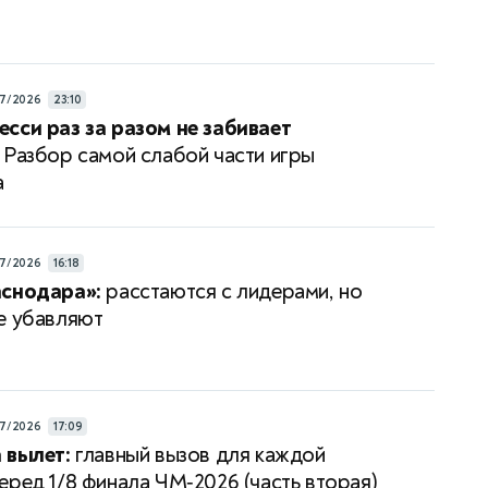
7/2026
23:10
сси раз за разом не забивает
Разбор самой слабой части игры
а
7/2026
16:18
аснодара»:
расстаются с лидерами, но
е убавляют
7/2026
17:09
 вылет:
главный вызов для каждой
еред 1/8 финала ЧМ‑2026 (часть вторая)