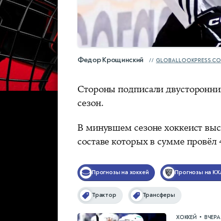
Федор Крощинский
GLOBALLOOKPRESS.C
Стороны подписали двусторонний
сезон.
В минувшем сезоне хоккеист выст
составе которых в сумме провёл 
Прогнозы на хоккей
Прогнозы на КХ
Трактор
Трансферы
•
ХОККЕЙ
ВЧЕРА