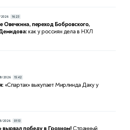
/2026
16:23
 Овечкина, переход Бобровского,
 Демидова:
как у россиян дела в НХЛ
8/2026
15:42
я:
«Спартак» выкупает Мирлинда Даку у
8/2026
01:13
 вырвал победу в Грозном!
Странный