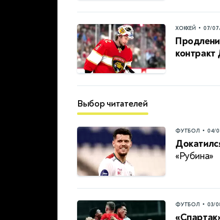
•
ХОККЕЙ
07/07
Продление
контракт
Выбор читателей
•
ФУТБОЛ
04/0
Докатилс
«Рубина»
•
ФУТБОЛ
03/0
«Спартак»