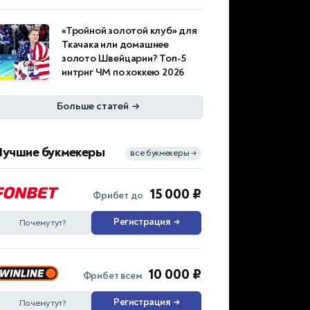
«Тройной золотой клуб» для
Ткачака или домашнее
золото Швейцарии? Топ-5
интриг ЧМ по хоккею 2026
Больше статей
→
Лучшие букмекеры
все букмекеры
→
15 000 ₽
Фрибет до
Регистрация
→
Почему тут?
10 000 ₽
Фрибет всем
Регистрация
→
Почему тут?