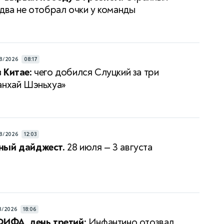
едва не отобрал очки у команды
8/2026
08:17
 Китае:
чего добился Слуцкий за три
анхай Шэньхуа»
8/2026
12:03
ный дайджест.
28 июля — 3 августа
8/2026
18:06
ФИФА, день третий:
Инфантино отозвал