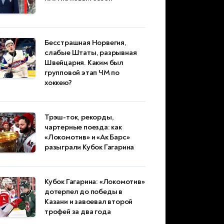
Бесстрашная Норвегия,
слабые Штаты, разрывная
Швейцария. Каким был
групповой этап ЧМ по
хоккею?
Трэш-ток, рекорды,
чартерные поезда: как
«Локомотив» и «Ак Барс»
разыграли Кубок Гагарина
Кубок Гагарина: «Локомотив»
дотерпел до победы в
Казани и завоевал второй
трофей за два года