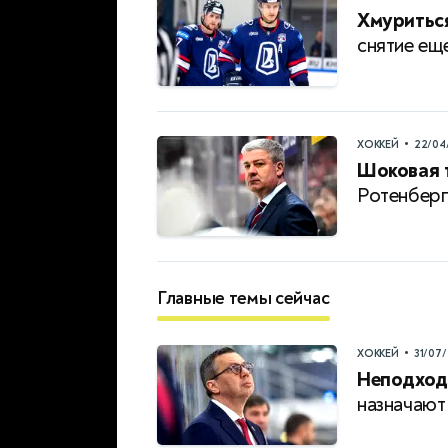
Хмуриться
снятие ещ
•
ХОККЕЙ
22/04
Шоковая 
Ротенберг
Главные темы сейчас
•
ХОККЕЙ
31/07
Неподход
назначаю