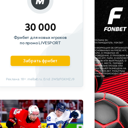
30 000
Фрибет для новых игроков
по промо LIVESPORT
Забрать фрибет
Реклама. 18+. melbet.ru. Erid: 2W5zFGKMZJ9