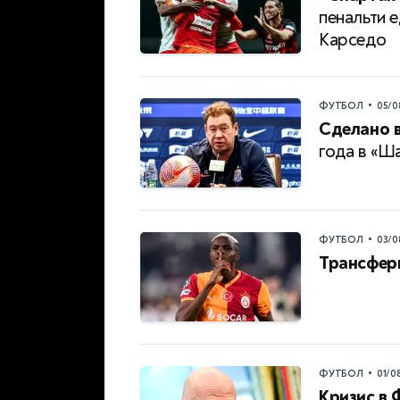
пенальти 
Карседо
•
ФУТБОЛ
05/0
Сделано в
года в «Ш
•
ФУТБОЛ
03/0
Трансфер
•
ФУТБОЛ
01/0
Кризис в 