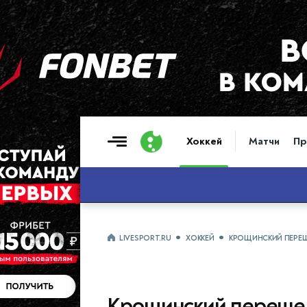
Хоккей
Матчи
Пр
LIVESPORT.RU
ХОККЕЙ
КРОЩИНСКИЙ ПЕРЕШ
Крощинский переше