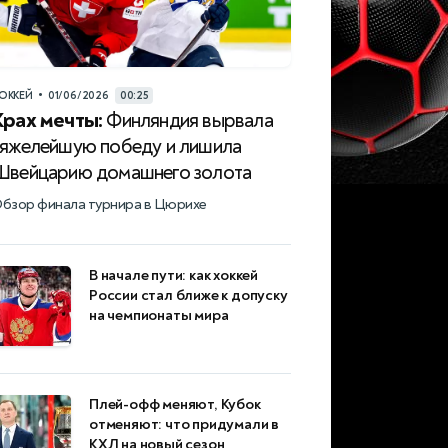
•
ОККЕЙ
01/06/2026
00:25
Крах мечты:
Финляндия вырвала
тяжелейшую победу и лишила
Швейцарию домашнего золота
бзор финала турнира в Цюрихе
В начале пути: как хоккей
России стал ближе к допуску
на чемпионаты мира
Плей-офф меняют, Кубок
отменяют: что придумали в
КХЛ на новый сезон