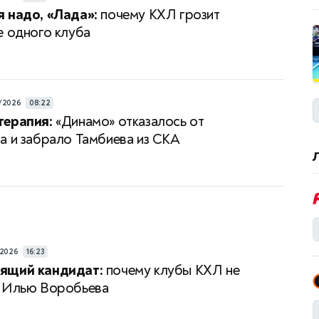
 надо, «Лада»:
почему КХЛ грозит
е одного клуба
/2026
08:22
терапия:
«Динамо» отказалось от
а и забрало Тамбиева из СКА
/2026
16:23
ящий кандидат:
почему клубы КХЛ не
т Илью Воробьева