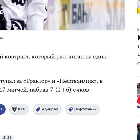
Х
OM
 контракт, который рассчитан на один
О
упал за «Трактор» и «Нефтехимик», в
47 матчей, набрав 7 (1+6) очков.
Л
КХЛ
Адмирал
Нефтехимик
21:28