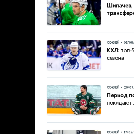
Шипачев, 
трансферо
•
ХОККЕЙ
05/08
КХЛ:
топ-5
сезона
•
ХОККЕЙ
20/07
Период п
покидают 
•
ХОККЕЙ
17/05