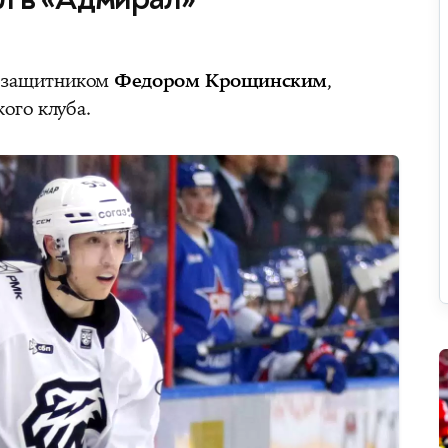
с защитником
Федором Крощинским
,
ого клуба.