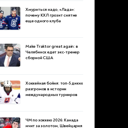
Хмуриться надо, «Лада»:
почему КХЛ грозит снятие
еще одного клуба
Make Traktor great again: в
Челябинск едет экс-тренер
сборной США
Хоккейная бойня: топ-5 диких
разгромов в истории
международных турниров
ЧМ по хоккею 2026: Канада
мчит за золотом, Швейцария