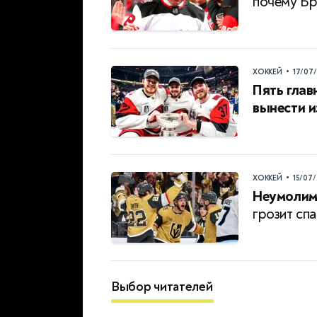
почему Бр
•
ХОККЕЙ
17/07
Пять глав
вынести и
•
ХОККЕЙ
15/07
Неумолим
грозит спа
Выбор читателей