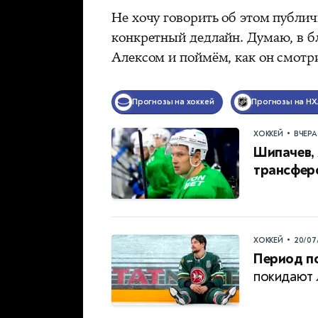
Не хочу говорить об этом публич
конкретный дедлайн. Думаю, в 
Алексом и поймём, как он смотр
Прогнозы на хоккей
Прогнозы на НХ
•
ХОККЕЙ
ВЧЕРА
Шипачев, 
трансферо
•
ХОККЕЙ
20/07
Период п
покидают 