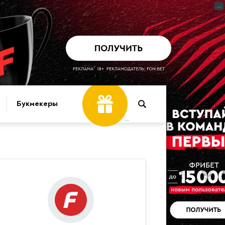
...
Букмекеры
...