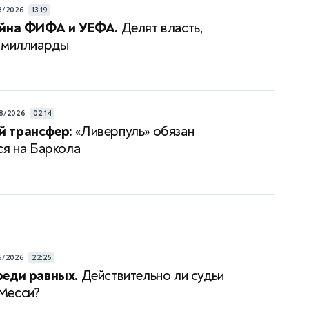
8/2026
13:19
ойна ФИФА и УЕФА.
Делят власть,
 миллиарды
8/2026
02:14
 трансфер:
«Ливерпуль» обязан
ся на Баркола
6/2026
22:25
реди равных.
Действительно ли судьи
Месси?