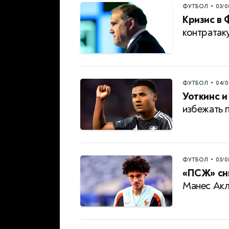
•
ФУТБОЛ
03/0
Кризис в 
контратак
•
ФУТБОЛ
04/0
Уоткинс и
избежать 
•
ФУТБОЛ
03/0
«ПСЖ» сни
Манес Акл