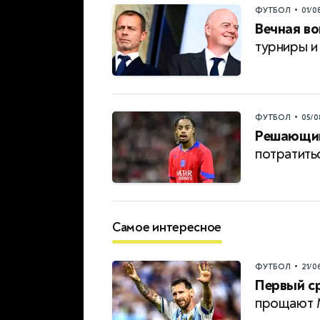
•
ФУТБОЛ
01/0
Вечная в
турниры и
•
ФУТБОЛ
05/0
Решающий
потратить
Самое интересное
•
ФУТБОЛ
21/0
Первый с
прощают 