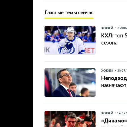
Главные темы сейчас
•
ХОККЕЙ
05/08
КХЛ:
топ-5
сезона
•
ХОККЕЙ
31/07
Неподход
назначаю
•
ХОККЕЙ
17/07
«Динамо» 