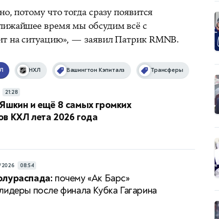
но, потому что тогда сразу появится
ближайшее время мы обсудим всё с
ит на ситуацию», — заявил Патрик RMNB.
Л
НХЛ
Вашингтон Кэпиталз
Трансферы
21:28
Яшкин и ещё 8 самых громких
в КХЛ лета 2026 года
/2026
08:54
олураспада:
почему «Ак Барс»
лидеры после финала Кубка Гагарина