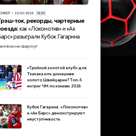
•
ОККЕЙ
22/05/2026
16:03
Трэш-ток, рекорды, чартерные
поезда:
как «Локомотив» и «Ак
Барс» разыграли Кубок Гагарина
емпион не свергнут
«Тройной золотой клуб» для
Ткачака или домашнее
золото Швейцарии? Топ-5
интриг ЧМ по хоккею 2026
Кубок Гагарина: «Локомотив»
и «Ак Барс» демонстрируют
неуступчивость