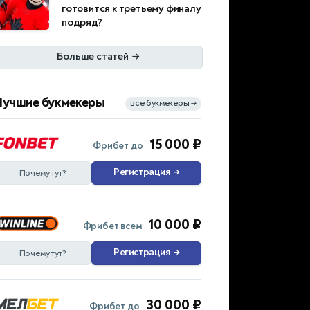
готовится к третьему финалу
подряд?
Больше статей
→
Лучшие букмекеры
все букмекеры
→
15 000 ₽
Фрибет до
Регистрация
→
Почему тут?
10 000 ₽
Фрибет всем
Регистрация
→
Почему тут?
30 000 ₽
Фрибет до