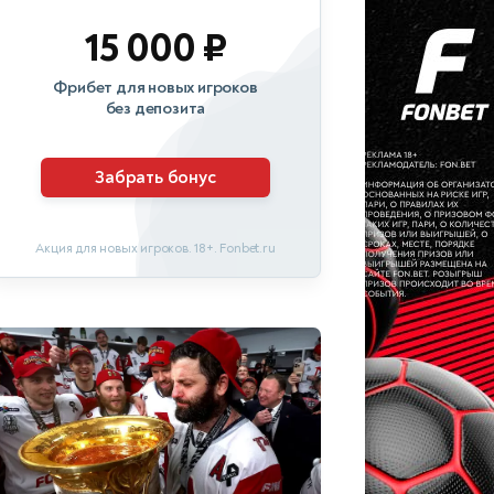
15 000 ₽
Фрибет для новых игроков
без депозита
Забрать бонус
Акция для новых игроков. 18+. Fonbet.ru