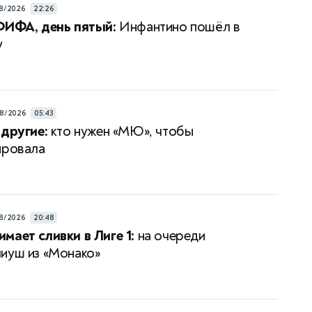
8/2026
22:26
ФИФА, день пятый:
Инфантино пошёл в
у
8/2026
05:43
 другие:
кто нужен «МЮ», чтобы
провала
8/2026
20:48
мает сливки в Лиге 1:
на очереди
иуш из «Монако»