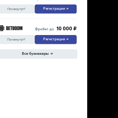
Регистрация
→
Почему тут?
10 000 ₽
Фрибет до
Регистрация
→
Почему тут?
Все букмекеры
→