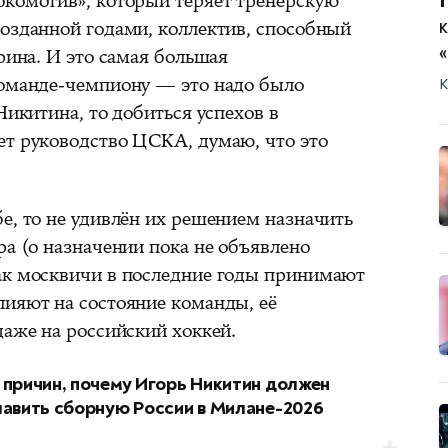
окомотив», который теряет тренерскую
созданной годами, коллектив, способный
арина. И это самая большая
команде-чемпиону — это надо было
К
Никитина, то добиться успехов в
ет руководство ЦСКА, думаю, что это
е, то не удивлён их решением назначить
ра (о назначении пока не объявлено
ак москвичи в последние годы принимают
лияют на состояние команды, её
даже на российский хоккей.
 причин, почему Игорь Никитин должен
лавить сборную России в Милане-2026