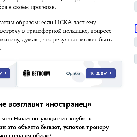
бся в своём прогнозе.
таким образом: если ЦСКА даст ему
встречу в трансферной политике, вопросе
итину, думаю, что результат может быть
.
Фрибет
₽
→
10 000 ₽
→
не возглавит иностранец»
что Никитин уходит из клуба, в
ак это обычно бывает, успехов тренеру
ко сильная обида?