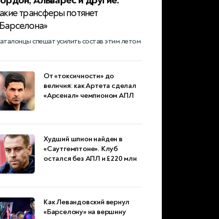
Гордон, Альварес и другие:
какие трансферы потянет
«Барселона»
аталонцы спешат усилить состав этим летом
От «токсичности» до
величия: как Артета сделал
«Арсенал» чемпионом АПЛ
Худший шпион найден в
«Саутгемптоне». Клуб
остался без АПЛ и £220 млн
Как Левандовский вернул
«Барселону» на вершину