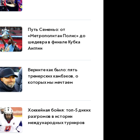
Путь Семеньо: от
«Метрополитан Полис» до
шедевра в финале Кубка
Англии
Верните как было: пять
тренерских камбэков, о
которых мы мечтаем
Хоккейная бойня: топ-5 диких
разгромов в истории
международных турниров