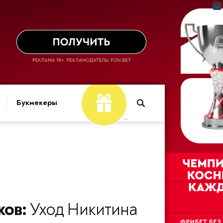
...
Фрибет
Букмекеры
...
ков:
Уход Никитина