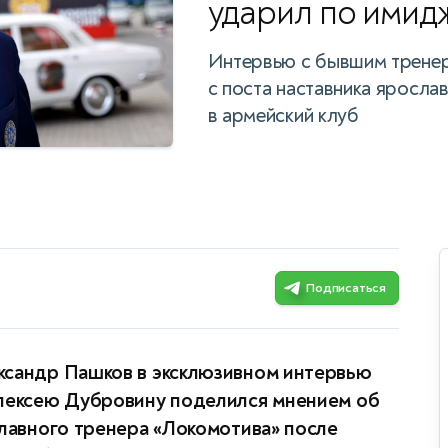
ударил по имид
Интервью с бывшим трене
с поста наставника яросла
в армейский клуб
Подписаться
ксандр Пашков в эксклюзивном интервью
Алексею Дубровину поделился мнением об
главного тренера «Локомотива» после