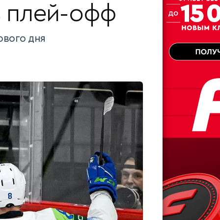
в плей-офф
ового дня