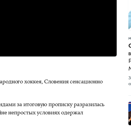
М
в
З
ародного хоккея, Словения сенсационно
с
дами за итоговую прописку разразилась
айне непростых условиях одержал