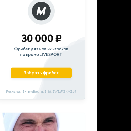
30 000 ₽
Фрибет для новых игроков
по промо LIVESPORT
Забрать фрибет
Реклама. 18+. melbet.ru. Erid: 2W5zFGKMZJ9