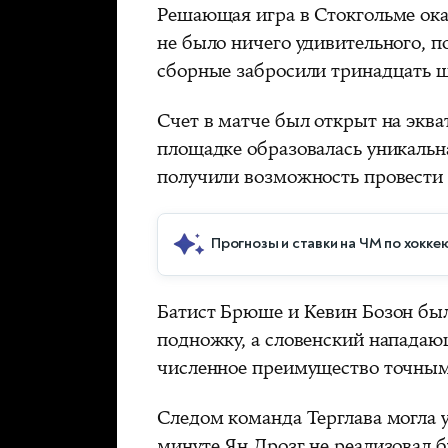
Решающая игра в Стокгольме ока
не было ничего удивительного, 
сборные забросили тринадцать ш
Счет в матче был открыт на эква
площадке образовалась уникальн
получили возможность провести 
Прогнозы и ставки на ЧМ по хокке
Батист Брюше и Кевин Бозон бы
подножку, а словенский напада
численное преимущество точным 
Следом команда Терглава могла 
минуте Ян Дрозг не реализовал б