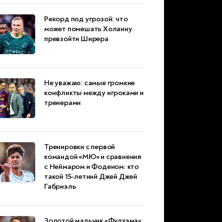
Рекорд под угрозой: что
может помешать Холанну
превзойти Ширера
Не уважаю: самые громкие
конфликты между игроками и
тренерами
Тренировки с первой
командой «МЮ» и сравнения
с Неймаром и Фоденом: кто
такой 15-летний Джей Джей
Габриэль
Золотой мальчик «Фулхэма»: