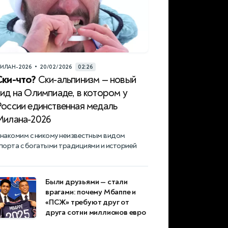
•
ИЛАН-2026
20/02/2026
02:26
Ски-что?
Ски-альпинизм — новый
ид на Олимпиаде, в котором у
России единственная медаль
Милана-2026
накомим с никому неизвестным видом
порта с богатыми традициями и историей
Были друзьями — стали
врагами: почему Мбаппе и
«ПСЖ» требуют друг от
друга сотни миллионов евро