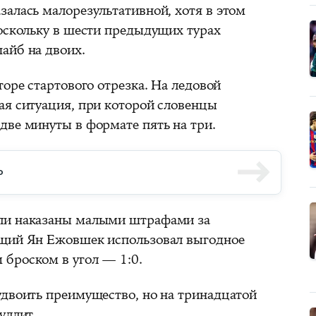
залась малорезультативной, хотя в этом
поскольку в шести предыдущих турах
айб на двоих.
торе стартового отрезка. На ледовой
ая ситуация, при которой словенцы
две минуты в формате пять на три.
ю
ли наказаны малыми штрафами за
ющий Ян Ежовшек использовал выгодное
броском в угол — 1:0.
удвоить преимущество, но на тринадцатой
уллит.