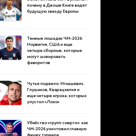
почему в Джоше Кинге видят
будущую звезду Европы
Темные лошадки ЧМ-2026:
Норвегия, США и еще
четыре сборные, которые
могут шокировать
фаворитов
Чутье подвело: Игнашевич,
Глушаков, Кварацхелия и
еще четыре игрока, которых
упустил «Локо»
Убийство «групп смерти»: как
ЧМ-2026 уничтожил главную
фишку турнира