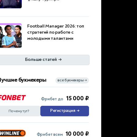
Football Manager 2026: топ
стратегий по работе с
молодыми талантами
Больше статей
→
Лучшие букмекеры
все букмекеры
→
15 000 ₽
Фрибет до
Регистрация
→
Почему тут?
10 000 ₽
Фрибет всем