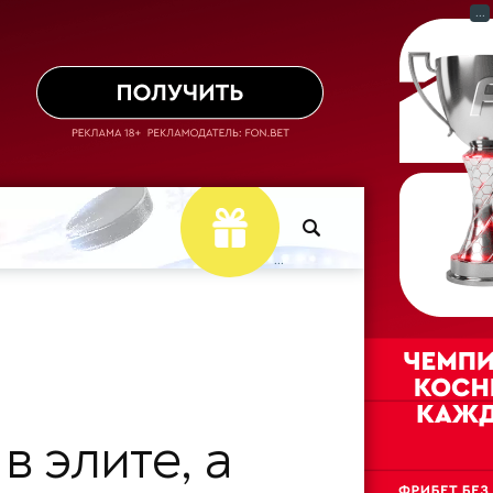
...
...
в элите, а