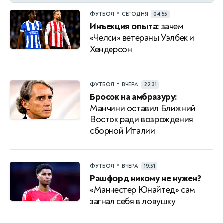
•
ФУТБОЛ
СЕГОДНЯ
04:55
Инъекция опыта:
зачем
«Челси» ветераны Уэлбек и
Хендерсон
•
ФУТБОЛ
ВЧЕРА
22:31
Бросок на амбразуру:
Манчини оставил Ближний
Восток ради возрождения
сборной Италии
•
ФУТБОЛ
ВЧЕРА
19:51
Рашфорд никому не нужен?
«Манчестер Юнайтед» сам
загнал себя в ловушку