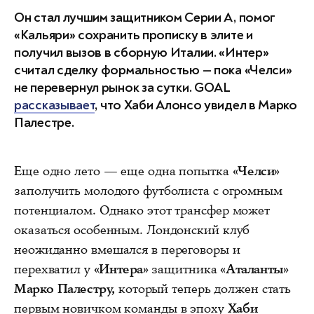
Он стал лучшим защитником Серии А, помог
«Кальяри» сохранить прописку в элите и
получил вызов в сборную Италии. «Интер»
считал сделку формальностью — пока «Челси»
не перевернул рынок за сутки. GOAL
рассказывает
, что Хаби Алонсо увидел в Марко
Палестре.
Еще одно лето — еще одна попытка
«Челси»
заполучить молодого футболиста с огромным
потенциалом. Однако этот трансфер может
оказаться особенным. Лондонский клуб
неожиданно вмешался в переговоры и
перехватил у
«Интера»
защитника
«Аталанты»
Марко Палестру,
который теперь должен стать
первым новичком команды в эпоху
Хаби