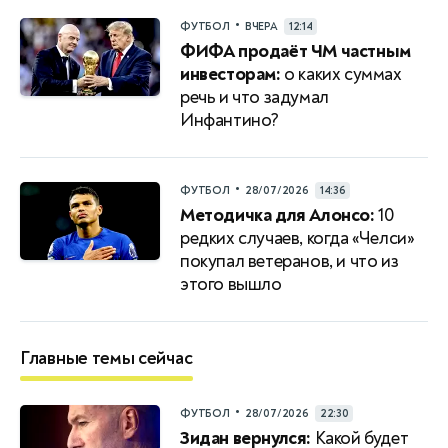
•
ФУТБОЛ
ВЧЕРА
12:14
ФИФА продаёт ЧМ частным
инвесторам:
о каких суммах
речь и что задумал
Инфантино?
•
ФУТБОЛ
28/07/2026
14:36
Методичка для Алонсо:
10
редких случаев, когда «Челси»
покупал ветеранов, и что из
этого вышло
Главные темы сейчас
•
ФУТБОЛ
28/07/2026
22:30
Зидан вернулся:
Какой будет