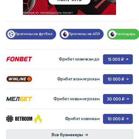
Прогнозы на футбол
Прогнозы на АПЛ
Календарь
Фрибет новичкам до
15 000 ₽
→
Фрибет всем игрокам
10 000 ₽
→
Фрибет новым игрокам
30 000 ₽
→
Фрибет новичкам
10 000 ₽
→
Все букмекеры
→