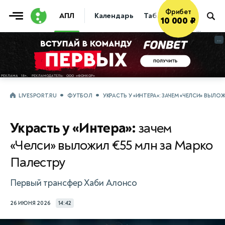
10 000 ₽
АПЛ
Календарь
Таблица
Прогнозы
Получить
→
...
...
LIVESPORT.RU
ФУТБОЛ
УКРАСТЬ У «ИНТЕРА»: ЗАЧЕМ «ЧЕЛСИ» ВЫЛО
Украсть у «Интера»:
зачем
«Челси» выложил €55 млн за Марко
Палестру
Первый трансфер Хаби Алонсо
26 ИЮНЯ 2026
14:42