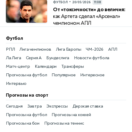
•
ФУТБОЛ
20/05/2026
11:08
От «токсичности» до величия:
как Артета сделал «Арсенал»
чемпионом АПЛ
Футбол
РПЛ
Лига чемпионов
Лига Европы
ЧМ-2026
АПЛ
Ла Лига
Серия А
Бундеслига
Новости футбола
Матч-центр
Календари
Трансферы
Прогнозы на футбол
Популярное
Интересное
Интервью
Прогнозы на спорт
Сегодня
Завтра
Экспрессы
Дерзкая ставка
Прогнозы на футбол
Прогнозы на хоккей
Прогнозы на бои
Прогнозы на теннис