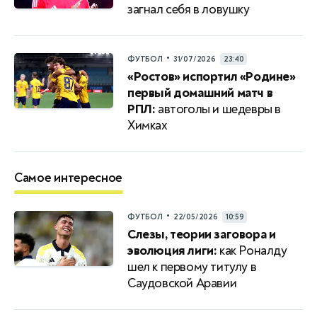
загнал себя в ловушку
•
ФУТБОЛ
31/07/2026
23:40
«Ростов» испортил «Родине»
первый домашний матч в
РПЛ:
автоголы и шедевры в
Химках
Самое интересное
•
ФУТБОЛ
22/05/2026
10:59
Слезы, теории заговора и
эволюция лиги:
как Роналду
шел к первому титулу в
Саудовской Аравии