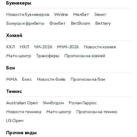
Букмекеры
Новости букмекеров
Winline
Мелбет
Зенит
Бонусы и фрибеты
Фонбет
BetBoom
Bettery
Хоккей
КХЛ
НХЛ
ЧМ-2026
МЧМ-2026
Новости хоккея
Матч-центр
Трансферы
Прогнозы на хоккей
Бои
MMA
Бокс
Новости боёв
Прогнозы на бои
Теннис
Australian Open
Уимблдон
Ролан Гаррос
Новости тенниса
Матч-центр
Прогнозы на теннис
US Open
Прочие виды