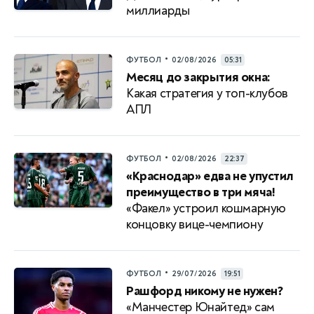
миллиарды
•
ФУТБОЛ
02/08/2026
05:31
Месяц до закрытия окна:
Какая стратегия у топ-клубов
АПЛ
•
ФУТБОЛ
02/08/2026
22:37
«Краснодар» едва не упустил
преимущество в три мяча!
«Факел» устроил кошмарную
концовку вице-чемпиону
•
ФУТБОЛ
29/07/2026
19:51
Рашфорд никому не нужен?
«Манчестер Юнайтед» сам