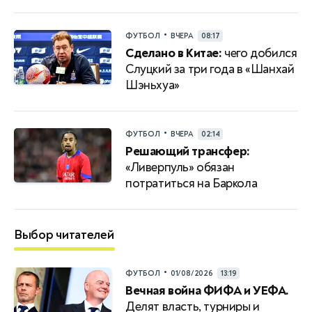
•
ФУТБОЛ
ВЧЕРА
08:17
Сделано в Китае:
чего добился
Слуцкий за три года в «Шанхай
Шэньхуа»
•
ФУТБОЛ
ВЧЕРА
02:14
Решающий трансфер:
«Ливерпуль» обязан
потратиться на Баркола
Выбор читателей
•
ФУТБОЛ
01/08/2026
13:19
Вечная война ФИФА и УЕФА.
Делят власть, турниры и