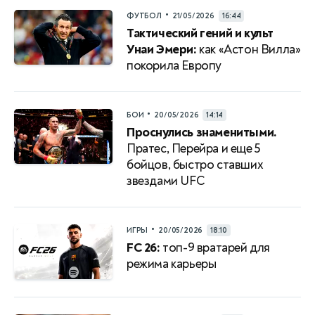
•
ФУТБОЛ
21/05/2026
16:44
Тактический гений и культ
Унаи Эмери:
как «Астон Вилла»
покорила Европу
•
БОИ
20/05/2026
14:14
Проснулись знаменитыми.
Пратес, Перейра и еще 5
бойцов, быстро ставших
звездами UFС
•
ИГРЫ
20/05/2026
18:10
FC 26:
топ-9 вратарей для
режима карьеры