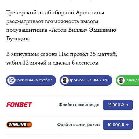
Тренерский штаб сборной Аргентины
рассматривает возможность вызова
полузащитника «Астон Виллы»
Эмилиано
Буэндия.
В минувшем сезоне Пас провёл 35 матчей,
забил 12 мячей и сделал 6 ассистов.
Прогнозы на футбол
Прогнозы на ЧМ-2026
Календ
Фрибет новичкам до
15 000 ₽
→
Фрибет всем игрокам
10 000 ₽
→