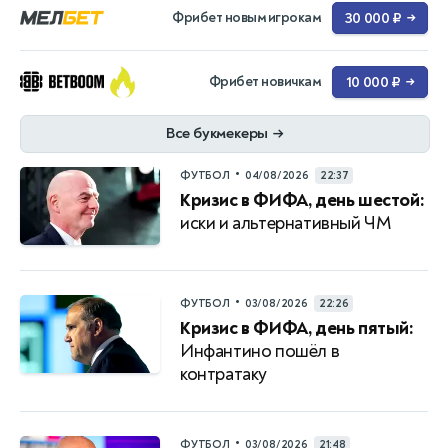
Фрибет новым игрокам
30 000 ₽
→
Фрибет новичкам
10 000 ₽
→
Все букмекеры
→
•
ФУТБОЛ
04/08/2026
22:37
Кризис в ФИФА, день шестой:
иски и альтернативный ЧМ
•
ФУТБОЛ
03/08/2026
22:26
Кризис в ФИФА, день пятый:
Инфантино пошёл в
контратаку
•
ФУТБОЛ
03/08/2026
21:48