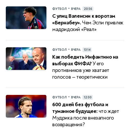
•
ФУТБОЛ
ВЧЕРА
20:56
С улиц Валенсии к воротам
«Бернабеу».
Чем Эспи привлек
мадридский «Реал»
•
ФУТБОЛ
ВЧЕРА
13:14
Как победить Инфантино на
выборах ФИФА?
У его
противников уже хватает
голосов — теоретически
•
ФУТБОЛ
ВЧЕРА
12:00
600 дней без футбола и
туманное будущее:
что ждет
Мудрика после внезапного
возвращения?