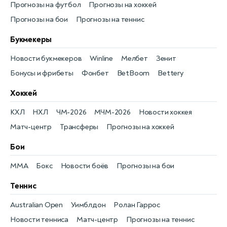
Прогнозы на футбол
Прогнозы на хоккей
Прогнозы на бои
Прогнозы на теннис
Букмекеры
Новости букмекеров
Winline
Мелбет
Зенит
Бонусы и фрибеты
Фонбет
BetBoom
Bettery
Хоккей
КХЛ
НХЛ
ЧМ-2026
МЧМ-2026
Новости хоккея
Матч-центр
Трансферы
Прогнозы на хоккей
Бои
MMA
Бокс
Новости боёв
Прогнозы на бои
Теннис
Australian Open
Уимблдон
Ролан Гаррос
Новости тенниса
Матч-центр
Прогнозы на теннис