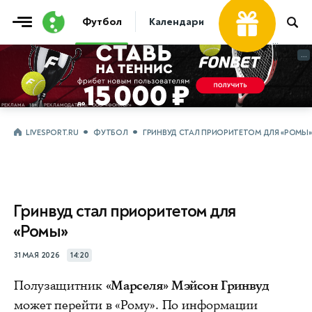
Футбол
Календари
Таблицы
Матчи
...
...
LIVESPORT.RU
ФУТБОЛ
ГРИНВУД СТАЛ ПРИОРИТЕТОМ ДЛЯ «РОМЫ»
Гринвуд стал приоритетом для
«Ромы»
31 МАЯ 2026
14:20
Полузащитник
«Марселя»
Мэйсон Гринвуд
может перейти в «Рому». По информации