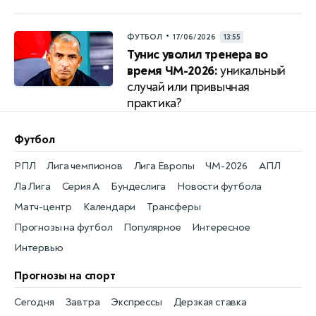
•
ФУТБОЛ
17/06/2026
13:55
Тунис уволил тренера во
время ЧМ-2026:
уникальный
случай или привычная
практика?
Футбол
РПЛ
Лига чемпионов
Лига Европы
ЧМ-2026
АПЛ
Ла Лига
Серия А
Бундеслига
Новости футбола
Матч-центр
Календари
Трансферы
Прогнозы на футбол
Популярное
Интересное
Интервью
Прогнозы на спорт
Сегодня
Завтра
Экспрессы
Дерзкая ставка