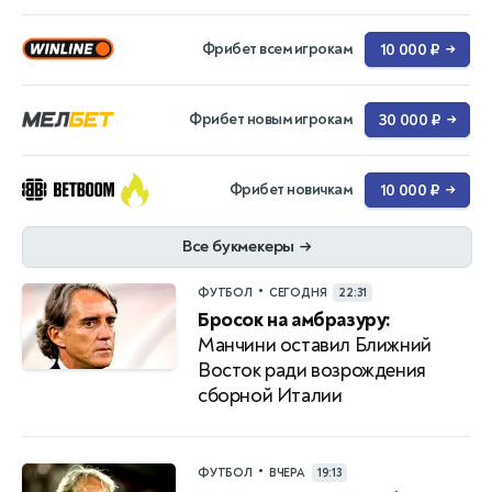
Фрибет всем игрокам
10 000 ₽
→
Фрибет новым игрокам
30 000 ₽
→
Фрибет новичкам
10 000 ₽
→
Все букмекеры
→
•
ФУТБОЛ
СЕГОДНЯ
22:31
Бросок на амбразуру:
Манчини оставил Ближний
Восток ради возрождения
сборной Италии
•
ФУТБОЛ
ВЧЕРА
19:13