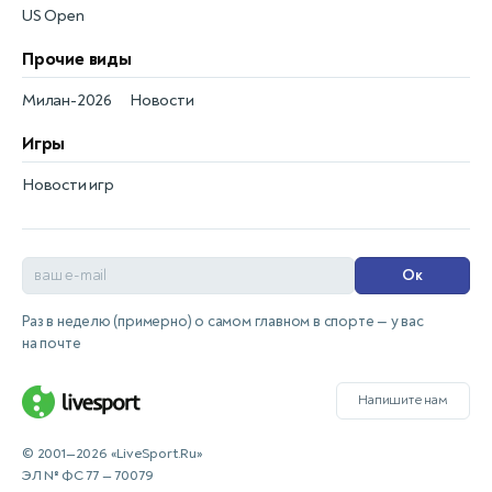
US Open
Прочие виды
Милан-2026
Новости
Игры
Новости игр
Ок
Раз в неделю (примерно) о самом главном в спорте — у вас
на почте
Напишите нам
© 2001—2026 «LiveSport.Ru»
ЭЛ № ФС 77 — 70079