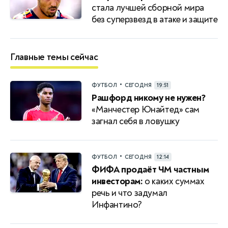
стала лучшей сборной мира
без суперзвезд в атаке и защите
Главные темы сейчас
•
ФУТБОЛ
СЕГОДНЯ
19:51
Рашфорд никому не нужен?
«Манчестер Юнайтед» сам
загнал себя в ловушку
•
ФУТБОЛ
СЕГОДНЯ
12:14
ФИФА продаёт ЧМ частным
инвесторам:
о каких суммах
речь и что задумал
Инфантино?