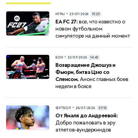
•
ИГРЫ
23/07/2026
15:23
EA FC 27:
все, что известно о
новом футбольном
симуляторе на данный момент
•
БОИ
23/07/2026
14:43
Возвращение Джошуа и
Фьюри, битва Цзю со
Спенсом.
Анонс главных боев
недели в боксе
•
ФУТБОЛ
26/07/2026
07:15
От Ямаля до Андреевой:
Добро пожаловать в эру
атлетов-вундеркиндов