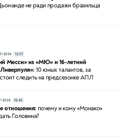
Дьоманде не ради продажи бразильца
7/2026
12:37
й Месси» из «МЮ» и 16-летний
«Ливерпуля»:
10 юных талантов, за
стоит следить на предсезонке АПЛ
7/2026
16:46
е отношения:
почему и кому «Монако»
дать Головина?