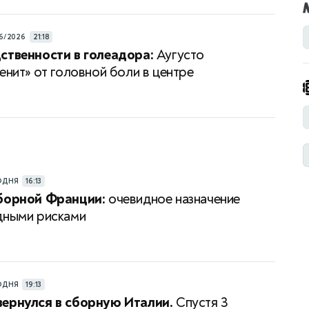
6/2026
21:18
ственности в голеадора:
Аугусто
енит» от головной боли в центре
ОДНЯ
16:13
сборной Франции:
очевидное назначение
дными рисками
ОДНЯ
19:13
ернулся в сборную Италии.
Спустя 3