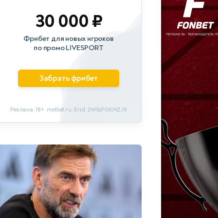
30 000 ₽
Фрибет для новых игроков
по промо LIVESPORT
Забрать фрибет
Реклама. 18+. melbet.ru. Erid: 2W5zFGKMZJ9