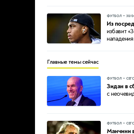
•
ФУТБОЛ
30/0
Из посред
избавит «З
нападения
Главные темы сейчас
•
ФУТБОЛ
СЕГ
Зидан в 
с неочеви
•
ФУТБОЛ
СЕГ
Манчини в