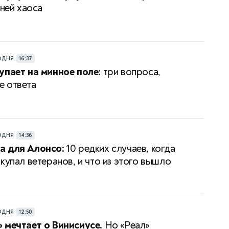
дней хаоса
ОДНЯ
16:37
упает на минное поле:
три вопроса,
 ответа
ОДНЯ
14:36
а для Алонсо:
10 редких случаев, когда
купал ветеранов, и что из этого вышло
ОДНЯ
12:50
 мечтает о Винисиусе.
Но «Реал»