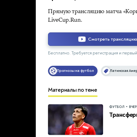
Прямую трансляцию матча «Кор
LiveCup.Run.
Смотреть трансляци
Бесплатно. Требуется регистрация и первый 
Прогнозы на футбол
Латинская Аме
Материалы по теме
•
ФУТБОЛ
ВЧЕ
Трансфер