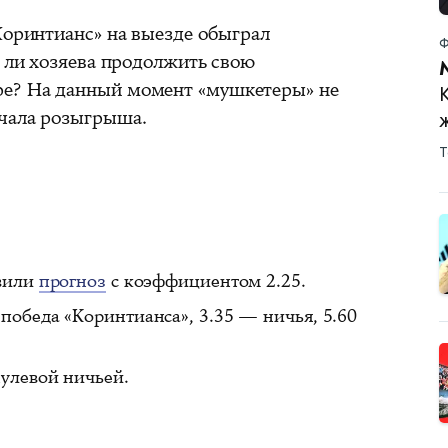
Коринтианс» на выезде обыграл
Ф
т ли хозяева продолжить свою
е? На данный момент «мушкетеры» не
ачала розыгрыша.
Т
овили
прогноз
с коэффициентом 2.25.
 победа «Коринтианса», 3.35 — ничья, 5.60
нулевой ничьей.