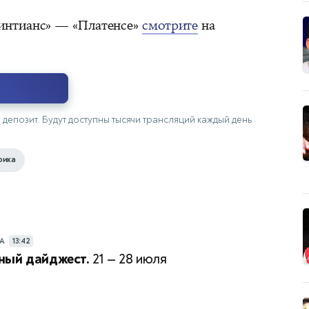
интианс» — «Платенсе»
смотрите
на
ю
депозит. Будут доступны тысячи трансляций каждый день
рика
РА
13:42
ный дайджест.
21 — 28 июля