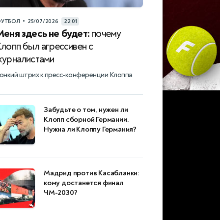
•
УТБОЛ
25/07/2026
22:01
Меня здесь не будет:
почему
Клопп был агрессивен с
журналистами
онкий штрих к пресс-конференции Клоппа
Забудьте о том, нужен ли
Клопп сборной Германии.
Нужна ли Клоппу Германия?
Мадрид против Касабланки:
кому достанется финал
ЧМ-2030?