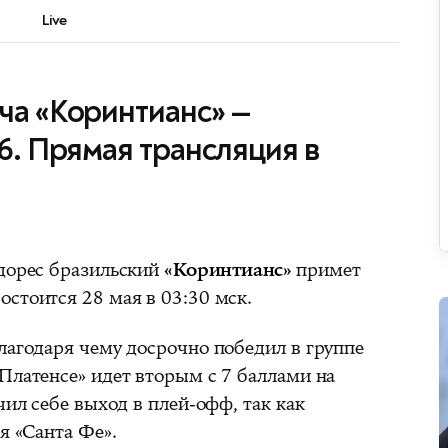
Live
ча «Коринтианс» —
6. Прямая трансляция в
адорес бразильский
«Коринтианс»
примет
состоится 28 мая в 03:30 мск.
лагодаря чему досрочно победил в группе
Платенсе» идет вторым с 7 баллами на
чил себе выход в плей-офф, так как
я «Санта Фе».