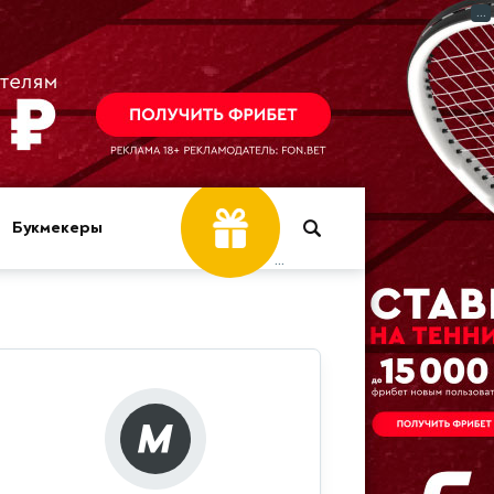
...
Букмекеры
...