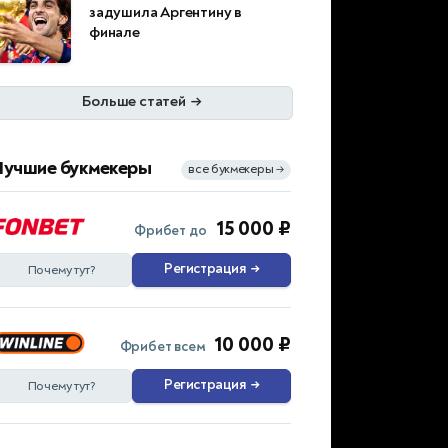
задушила Аргентину в
финале
Больше статей
→
Лучшие букмекеры
все букмекеры
→
15 000 ₽
Фрибет до
Регистрация
→
Почему тут?
10 000 ₽
Фрибет всем
Регистрация
→
Почему тут?