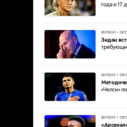
года и 17 
•
ФУТБОЛ
СЕГ
Зидан вст
требующие
•
ФУТБОЛ
СЕГ
Методичк
«Челси» по
•
ФУТБОЛ
СЕГ
«Арсенал»