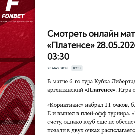
Смотреть онлайн мат
«Платенсе» 28.05.202
03:30
28 МАЯ 2026
02:35
В матче 6-го тура Кубка Либерт
аргентинский
«Платенсе»
. Игра 
«Коринтианс» набрал 11 очков, б
Е и вышел в плей-офф турнира. «
счету, однако клуб еще не обеспе
позади в двух очках располагаетс