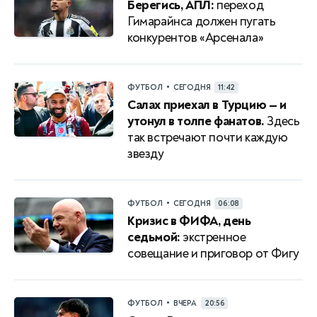
Берегись, АПЛ:
переход
Гимарайнса должен пугать
конкурентов «Арсенала»
•
ФУТБОЛ
СЕГОДНЯ
11:42
Салах приехал в Турцию — и
утонул в толпе фанатов.
Здесь
так встречают почти каждую
звезду
•
ФУТБОЛ
СЕГОДНЯ
06:08
Кризис в ФИФА, день
седьмой:
экстренное
совещание и приговор от Фигу
•
ФУТБОЛ
ВЧЕРА
20:56