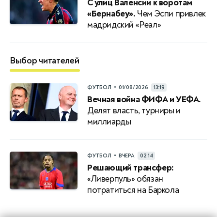
С улиц Валенсии к воротам
«Бернабеу».
Чем Эспи привлек
мадридский «Реал»
Выбор читателей
•
ФУТБОЛ
01/08/2026
13:19
Вечная война ФИФА и УЕФА.
Делят власть, турниры и
миллиарды
•
ФУТБОЛ
ВЧЕРА
02:14
Решающий трансфер:
«Ливерпуль» обязан
потратиться на Баркола