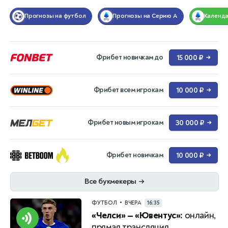
Прогнозы на футбол
Прогнозы на Серию А
Календ
Фрибет новичкам до
15 000 ₽
→
Фрибет всем игрокам
10 000 ₽
→
Фрибет новым игрокам
30 000 ₽
→
Фрибет новичкам
10 000 ₽
→
Все букмекеры
→
•
ФУТБОЛ
ВЧЕРА
16:35
«Челси» — «Ювентус»:
онлайн,
прямая трансляция