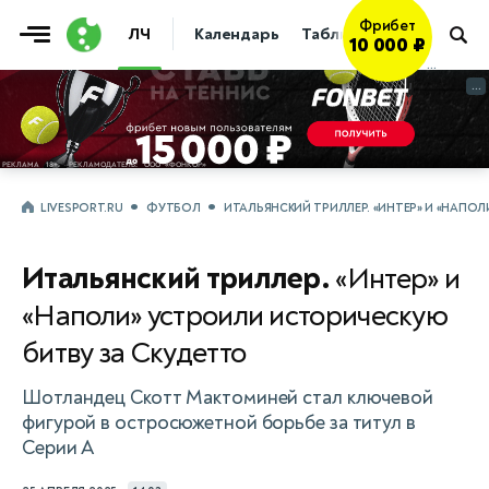
ЛЧ
Календарь
Таблица
Прогнозы
Получить
→
...
...
LIVESPORT.RU
ФУТБОЛ
ИТАЛЬЯНСКИЙ ТРИЛЛЕР. «ИНТЕР» И «НАПО
Итальянский триллер.
«Интер» и
«Наполи» устроили историческую
битву за Скудетто
Шотландец Скотт Мактоминей стал ключевой
фигурой в остросюжетной борьбе за титул в
Серии А