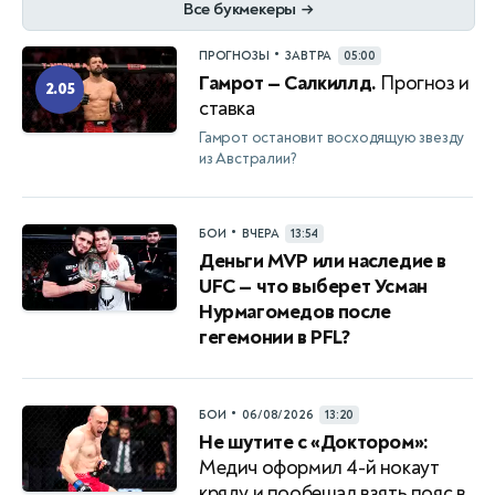
Все букмекеры
→
•
ПРОГНОЗЫ
ЗАВТРА
05:00
Гамрот — Салкиллд.
Прогноз и
2.05
ставка
Гамрот остановит восходящую звезду
из Австралии?
•
БОИ
ВЧЕРА
13:54
Деньги MVP или наследие в
UFC — что выберет Усман
Нурмагомедов после
гегемонии в PFL?
•
БОИ
06/08/2026
13:20
Не шутите с «Доктором»:
Медич оформил 4-й нокаут
кряду и пообещал взять пояс в