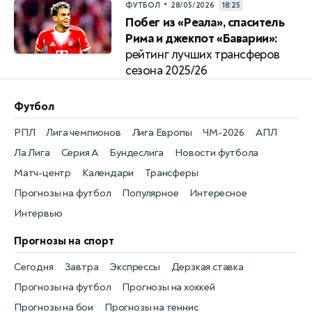
•
ФУТБОЛ
28/05/2026
18:25
Побег из «Реала», спаситель
Рима и джекпот «Баварии»:
рейтинг лучших трансферов
сезона 2025/26
Футбол
РПЛ
Лига чемпионов
Лига Европы
ЧМ-2026
АПЛ
Ла Лига
Серия А
Бундеслига
Новости футбола
Матч-центр
Календари
Трансферы
Прогнозы на футбол
Популярное
Интересное
Интервью
Прогнозы на спорт
Сегодня
Завтра
Экспрессы
Дерзкая ставка
Прогнозы на футбол
Прогнозы на хоккей
Прогнозы на бои
Прогнозы на теннис