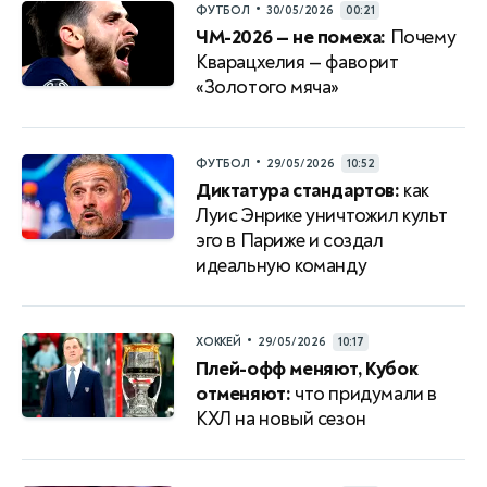
•
ФУТБОЛ
30/05/2026
00:21
ЧМ-2026 — не помеха:
Почему
Кварацхелия — фаворит
«Золотого мяча»
•
ФУТБОЛ
29/05/2026
10:52
Диктатура стандартов:
как
Луис Энрике уничтожил культ
эго в Париже и создал
идеальную команду
•
ХОККЕЙ
29/05/2026
10:17
Плей-офф меняют, Кубок
отменяют:
что придумали в
КХЛ на новый сезон