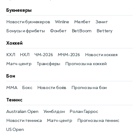
Букмекеры
Новости букмекеров
Winline
Мелбет
Зенит
Бонусы и фрибеты
Фонбет
BetBoom
Bettery
Хоккей
КХЛ
НХЛ
ЧМ-2026
МЧМ-2026
Новости хоккея
Матч-центр
Трансферы
Прогнозы на хоккей
Бои
MMA
Бокс
Новости боёв
Прогнозы на бои
Теннис
Australian Open
Уимблдон
Ролан Гаррос
Новости тенниса
Матч-центр
Прогнозы на теннис
US Open