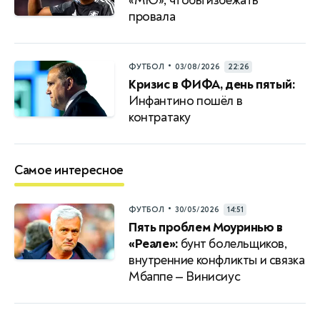
«МЮ», чтобы избежать
провала
•
ФУТБОЛ
03/08/2026
22:26
Кризис в ФИФА, день пятый:
Инфантино пошёл в
контратаку
Самое интересное
•
ФУТБОЛ
30/05/2026
14:51
Пять проблем Моуринью в
«Реале»:
бунт болельщиков,
внутренние конфликты и связка
Мбаппе — Винисиус