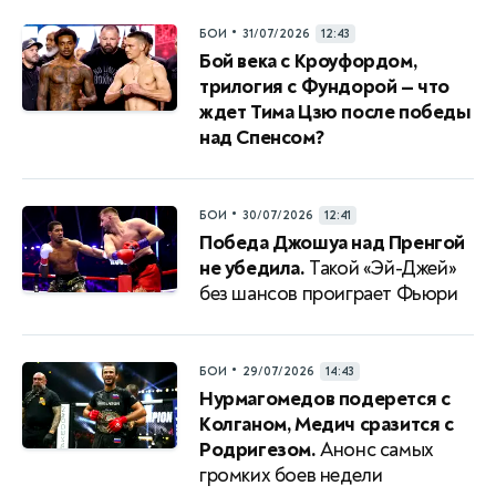
•
БОИ
31/07/2026
12:43
Бой века с Кроуфордом,
трилогия с Фундорой — что
ждет Тима Цзю после победы
над Спенсом?
•
БОИ
30/07/2026
12:41
Победа Джошуа над Пренгой
не убедила.
Такой «Эй-Джей»
без шансов проиграет Фьюри
•
БОИ
29/07/2026
14:43
Нурмагомедов подерется с
Колганом, Медич сразится с
Родригезом.
Анонс самых
громких боев недели