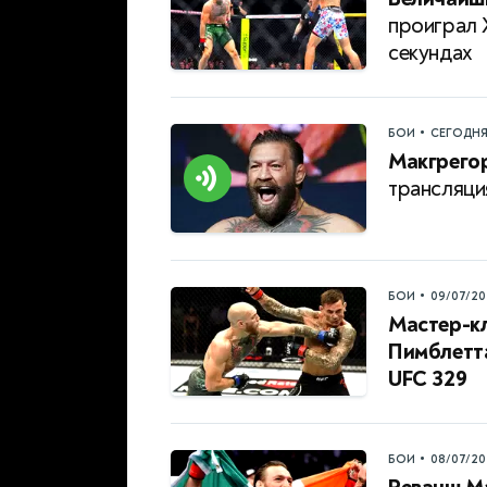
проиграл 
секундах
•
БОИ
СЕГОДН
Макгрегор
трансляци
•
БОИ
09/07/20
Мастер-кл
Пимблетта
UFC 329
•
БОИ
08/07/20