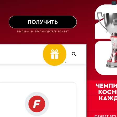
...
...