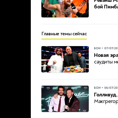
Реванш М
бой Пимбл
Главные темы сейчас
•
БОИ
07/07/20
Новая эра
саудиты м
•
БОИ
06/07/20
Голливуд,
Макгрегор