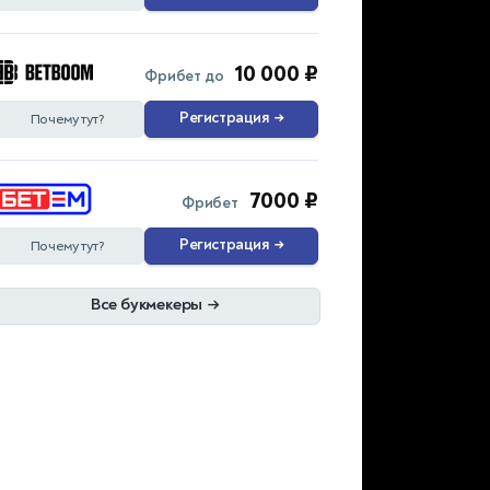
10 000 ₽
Фрибет до
Регистрация
→
Почему тут?
7000 ₽
Фрибет
Регистрация
→
Почему тут?
Все букмекеры
→