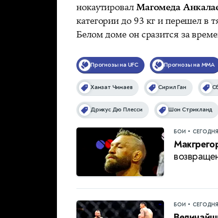
нокаутировал
Магомеда Анкала
категории до 93 кг и перешел в 
Белом доме он сразится за врем
Прогнозы на UFC
Прогнозы на MMA
Хамзат Чимаев
Сирил Ган
С
Дрикус Дю Плесси
Шон Стрикланд
•
БОИ
СЕГОДН
Макгрегор
возвращен
•
БОИ
СЕГОДН
Величайши