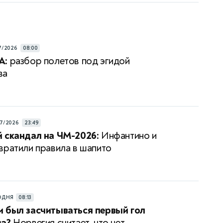
7/2026
08:00
А:
разбор полетов под эгидой
ва
7/2026
23:49
 скандал на ЧМ-2026:
Инфантино и
вратили правила в шапито
ОДНЯ
08:13
 был засчитываться первый гол
ма?
Норвегия считает, что нет