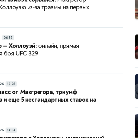
Холлоуэю из-за травмы на первых
Я
06:59
 — Холлоуэй:
онлайн, прямая
я боя UFC 329
26
12:26
асс от Макгрегора, триумф
 и еще 5 нестандартных ставок на
26
14:04