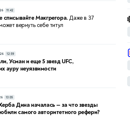
26
11:42
е списывайте Макгрегора.
Даже в 37
может вернуть себе титул
26
12:59
и, Усман и еще 5 звезд UFC,
их ауру неуязвимости
26
13:05
Херба Дина началась — за что звезды
любили самого авторитетного рефери?