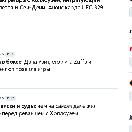
акгрегора с Холлоуэем, интригующий
етта и Сен-Дени.
Анонс карда UFC 329
26
15:13
 в боксе!
Дана Уайт, его лига Zuffa и
еняют правила игры
26
15:57
 виски и суды:
чем на самом деле жил
 перед реваншем с Холлоуэем