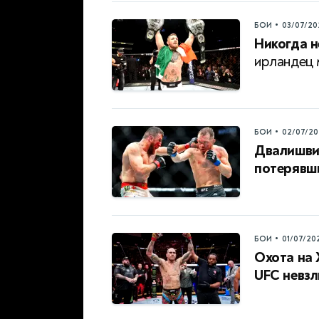
•
БОИ
03/07/20
Никогда н
ирландец 
•
БОИ
02/07/20
Двалишвил
потерявш
•
БОИ
01/07/20
Охота на 
UFC невз