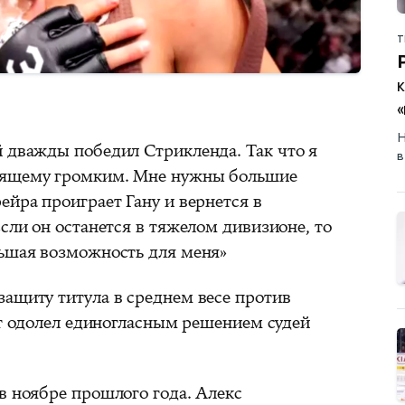
Т
Н
й дважды победил Стрикленда. Так что я
в
оящему громким. Мне нужны большие
ейра проиграет Гану и вернется в
Если он останется в тяжелом дивизионе, то
льшая возможность для меня»
защиту титула в среднем весе против
т одолел единогласным решением судей
в ноябре прошлого года. Алекс