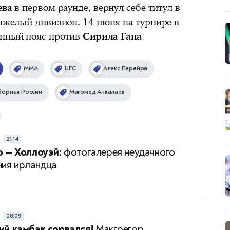
ева
в первом раунде, вернул себе титул в
тяжелый дивизион. 14 июня на турнире в
енный пояс против
Сирила Гана
.
ММА
UFC
Алекс Перейра
борная России
Магомед Анкалаев
Я
21:14
 — Холлоуэй:
фотогалерея неудачного
ия ирландца
Я
08:09
й камбэк сорвался!
Макгрегор