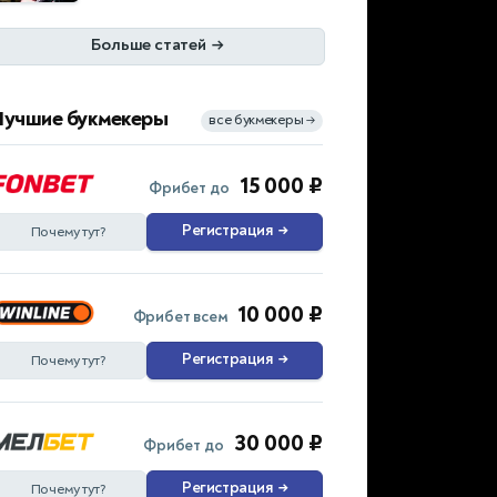
Больше статей
→
Лучшие букмекеры
все букмекеры
→
15 000 ₽
Фрибет до
Регистрация
→
Почему тут?
10 000 ₽
Фрибет всем
Регистрация
→
Почему тут?
30 000 ₽
Фрибет до
Регистрация
→
Почему тут?