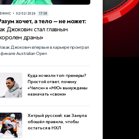
•
ЕННИС
02/02/2026
17:38
Разум хочет, а тело — не может:
как Джокович стал главным
«королем драмы»
овак Джокович впервые в карьере проиграл
 финале Australian Open
Куда исчезли топ-тренеры?
Простой ответ, почему
«Челси» и «МЮ» вынуждены
назначать «своих»
Хитрый русский: как Замула
обошёл правила, чтобы
остаться в НХЛ