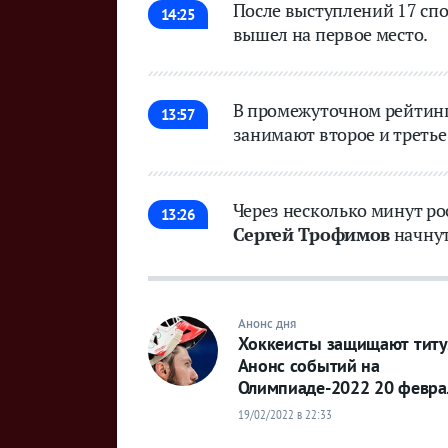
После выступлений 17 сп
14:25
вышел на первое место.
В промежуточном рейтин
13:57
занимают второе и третье
Через несколько минут р
13:26
Сергей Трофимов
начнут
Анонс дня
Хоккеисты защищают титу
Анонс событий на
Олимпиаде-2022 20 февра
19/02/2022 в 22:33