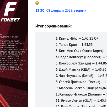
Прыжки с
Прыжки с
трамплина
трамплина
13:30
08 февраля 2022, вторник
Санный
Санный
спорт
спорт
Итог соревнований:
Скелетон
Скелетон
Сноуборд
Сноуборд
1. Кьелд Нёйс — 1:43.21 ОР
Фигурное
Фигурное
2. Томас Крол — 1:43.55
катание
катание
3. Ким Мин Сок (Южная Корея) —
Фристайл
Фристайл
4.Педер Конгсёуг (Норвегия) — 
Хоккей
Хоккей
5. Коннор Хоу (Канада) — 1:44.86
Шорт-
Шорт-
6. Джой Мантиа (США) — 1:45.26
трек
трек
7. Нин Чжунъянь (Китай) — 1:45.
8. Сергей Трофимов (Россия) — 1
Футбол
Футбол
9. Марсель Боскер (Нидерланды)
Прогнозы
Прогнозы
10.Сейтаро Итинохе (Япония) — 
11. Эмери Лемэн (США) — 1:45.7
на спорт
на спорт
12. Барт Свингс (Бельгия) —1:45