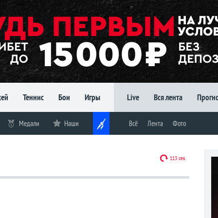
кей
Теннис
Бои
Игры
Live
Вся лента
Прогн
Медали
Наши
Всё
Лента
Фото
112 сек.