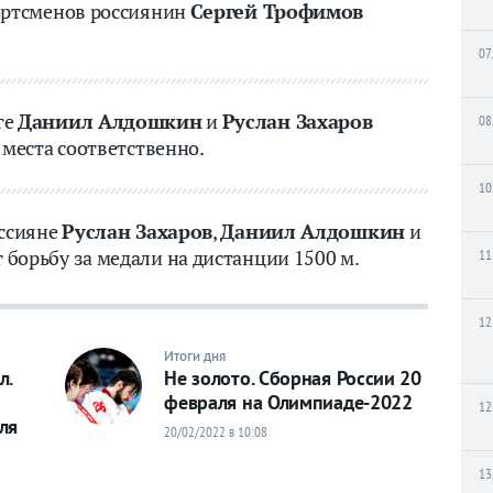
ортсменов россиянин
Сергей Трофимов
07
ге
Даниил Алдошкин
и
Руслан Захаров
08
 места соответственно.
10
оссияне
Руслан Захаров
,
Даниил Алдошкин
и
 борьбу за медали на дистанции 1500 м.
11
12
Итоги дня
л.
Не золото. Сборная России 20
февраля на Олимпиаде-2022
12
ля
20/02/2022 в 10:08
13