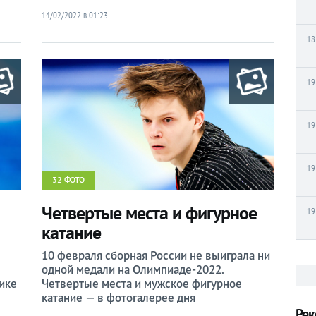
14/02/2022 в 01:23
18
19
19
19
32 ФОТО
Четвертые места и фигурное
19
катание
10 февраля сборная России не выиграла ни
одной медали на Олимпиаде-2022.
ике
Четвертые места и мужское фигурное
катание — в фотогалерее дня
Рек