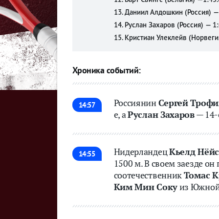
13. Даниил Алдошкин (Россия) —
Букмекеры
Букмекеры
14. Руслан Захаров (Россия) — 1:
Хоккей
Хоккей
15. Кристиан Улеклейв (Норвеги
Теннис
Теннис
Хроника событий:
Бои
Бои
Прочие
Прочие
Россиянин
Сергей Троф
14:57
е, а
Руслан Захаров
— 14-
Нидерландец
Кьелд Нёйс
14:55
1500 м. В своем заезде он 
соотечественник
Томас К
Ким Мин Соку
из Южной 