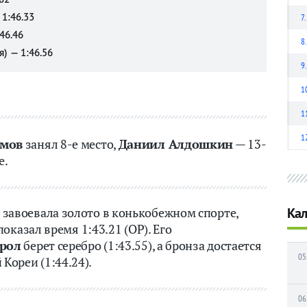
 1:46.33
7.
46.46
8.
я) — 1:46.56
9.
1
1
1
имов
занял 8-е место,
Даниил Алдошкин
— 13-
е.
завоевала золото в конькобежном спорте,
Кал
показал время 1:43.21 (ОР). Его
рол
берет серебро (1:43.55), а бронза достается
05
Кореи (1:44.24).
06