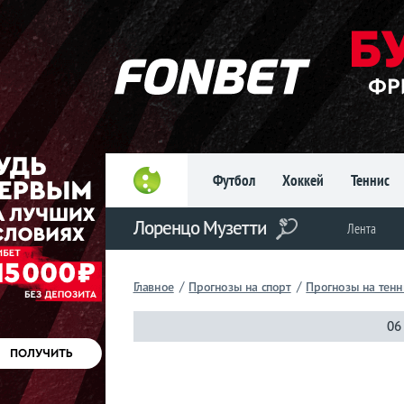
Главное
Фрибет
до 15
000 ₽
Новым
игрокам, без
условий
Футбол
Хоккей
Теннис
Футбол
Лоренцо Музетти
Хоккей
Лента
Прогнозы
/
/
Главное
Прогнозы на спорт
Прогнозы на тенн
на спорт
06
Букмекеры
Теннис