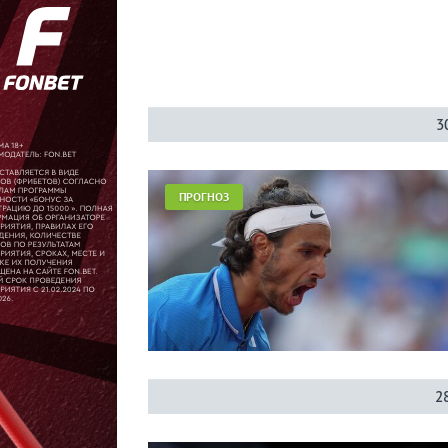
Лоренцо
Музетти
3
Лента
ПРОГНОЗ
Live
Прогнозы
Вся
лента
Ролан
Гаррос
2
ATP
WTA