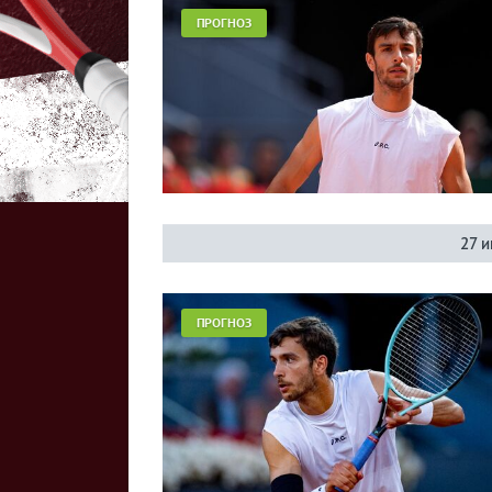
ПРОГНОЗ
Бокс
Прочие
Игры
27 
ПРОГНОЗ