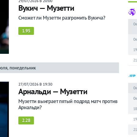
29/07/2026 В 20:00
Вукич — Музетти
Сможет ли Музетти разгромить Вукича?
Ок
1.95
Ок
19
21
июля, понедельник
27/07/2026 В 19:30
Ок
Арнальди — Музетти
Ок
Музетти выиграет пятый подряд матч против
Арнальди?
18
19
2.28
21