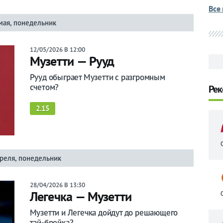
Все 
мая, понедельник
12/05/2026 В 12:00
Музетти — Рууд
Рууд обыграет Музетти с разгромным
счетом?
Рек
2.15
преля, понедельник
28/04/2026 В 13:30
Легечка — Музетти
Музетти и Легечка дойдут до решающего
тай-брейка?