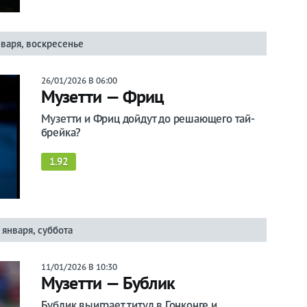
нваря, воскресенье
26/01/2026 В 06:00
Музетти — Фриц
Музетти и Фриц дойдут до решающего тай-
брейка?
1.92
 января, суббота
11/01/2026 В 10:30
Музетти — Бублик
Бублик выиграет титул в Гонконге и