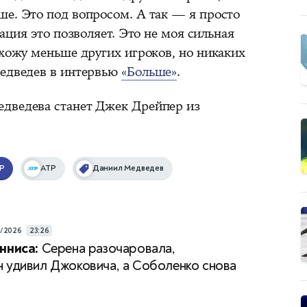
ше. Это под вопросом. А так — я просто
уация это позволяет. Это не моя сильная
 хожу меньше других игроков, но никаких
Медведев в интервью
«Больше»
.
едведева станет Джек Дрейпер из
P
ATP
Даниил Медведев
7/2026
23:26
нниса:
Серена разочаровала,
 удивил Джоковича, а Соболенко снова
а