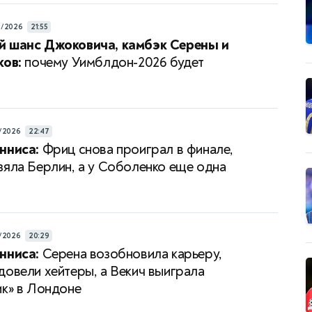
6/2026
21:55
й шанс Джоковича, камбэк Серены и
ков:
почему Уимблдон-2026 будет
/2026
22:47
нниса:
Фриц снова проиграл в финале,
зяла Берлин, а у Соболенко еще одна
/2026
20:29
нниса:
Серена возобновила карьеру,
довели хейтеры, а Векич выиграла
ик» в Лондоне