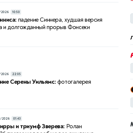
/2026
10:50
нниса:
падение Синнера, худшая версия
 и долгожданный прорыв Фонсеки
/2026
22:05
ние Серены Уильямс:
фотогалерея
6/2026
01:43
ирры и триумф Зверева:
Ролан