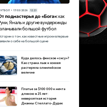
•
УТБОЛ
17/03/2026
12:23
От подмастерья до «Бога»:
как
уни, Ямаль и другие вундеркинды
взламывали большой футбол
стории о том, как известные игроки впервые
аявили о себе на большой сцене
Куда делось финское «сису»?
Как страна лыж и хоккея
растеряла олимпийское
величие
Платье за $100 000 и мечта
длиною в 25 лет:
невероятная история
Дианны Стеллато-Дудек