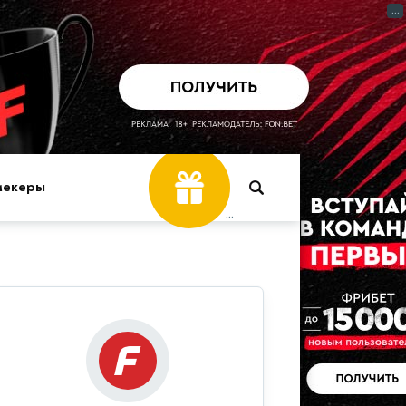
...
мекеры
...