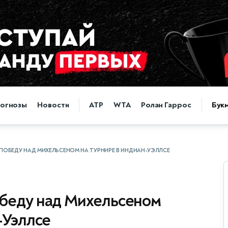
огнозы
Новости
ATP
WTA
Ролан Гаррос
Бук
ПОБЕДУ НАД МИХЕЛЬСЕНОМ НА ТУРНИРЕ В ИНДИАН-УЭЛЛСЕ
беду над Михельсеном
-Уэллсе