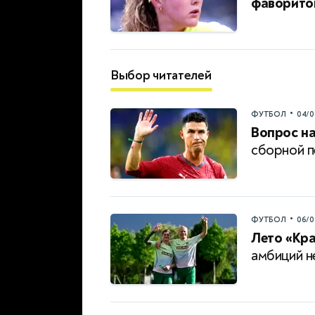
фаворито
Выбор читателей
•
ФУТБОЛ
04/0
Вопрос на
сборной п
•
ФУТБОЛ
06/0
Лето «Кр
амбиций н