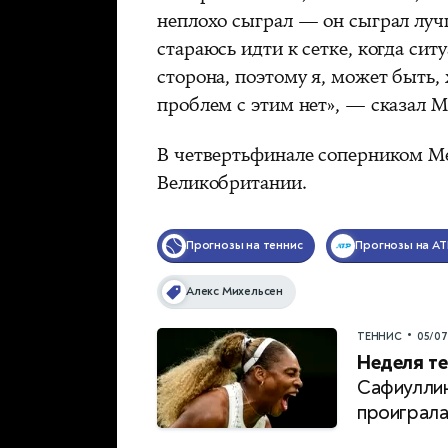
неплохо сыграл — он сыграл луч
стараюсь идти к сетке, когда сит
сторона, поэтому я, может быть,
проблем с этим нет», — сказал 
В четвертьфинале соперником М
Великобритании.
Прогнозы на теннис
Прогнозы на AT
Алекс Михельсен
•
ТЕННИС
05/0
Неделя те
Сафиуллин
проиграл