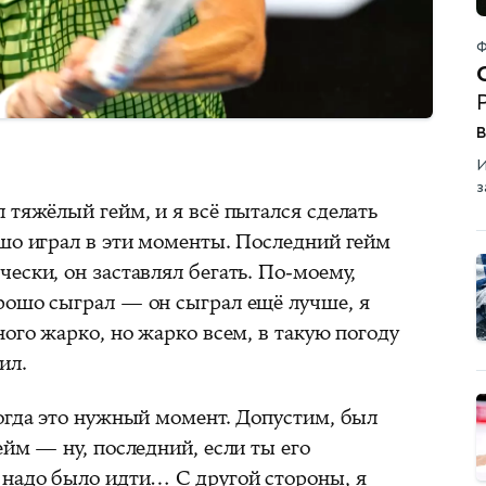
Ф
Р
И
з
 тяжёлый гейм, и я всё пытался сделать
ошо играл в эти моменты. Последний гейм
ески, он заставлял бегать. По-моему,
рошо сыграл — он сыграл ещё лучше, я
ного жарко, но жарко всем, в такую погоду
ил.
когда это нужный момент. Допустим, был
ейм — ну, последний, если ты его
 надо было идти… С другой стороны, я