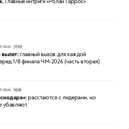
к.
Главные интриги «Ролан Гаррос»
7/2026
17:09
 вылет:
главный вызов для каждой
еред 1/8 финала ЧМ‑2026 (часть вторая)
7/2026
16:18
аснодара»:
расстаются с лидерами, но
е убавляют