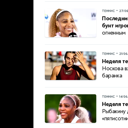
•
ТЕННИС
27/0
Последни
бунт игро
огненным
•
ТЕННИС
21/06
Неделя те
Носкова в
баранка
•
ТЕННИС
14/06
Неделя те
Рыбакину 
«пятисотн