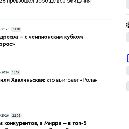
26 превзошел вообще все ожидания
6/2026
01:38
дреева — с чемпионским кубком
аррос»
6/2026
18:15
или Хвалиньская:
кто выиграет «Ролан
/2026
22:03
з конкурентов, а Мирра — в топ-5