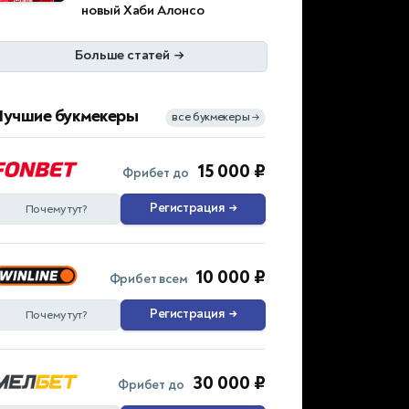
новый Хаби Алонсо
Больше статей
→
Лучшие букмекеры
все букмекеры
→
15 000 ₽
Фрибет до
Регистрация
→
Почему тут?
10 000 ₽
Фрибет всем
Регистрация
→
Почему тут?
30 000 ₽
Фрибет до