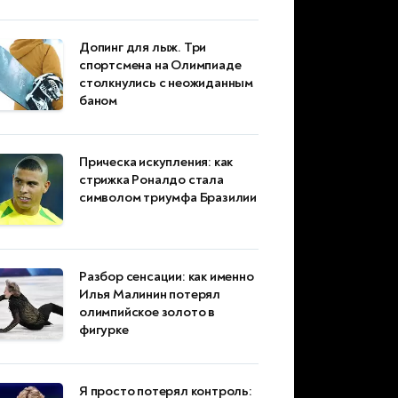
Допинг для лыж. Три
спортсмена на Олимпиаде
столкнулись с неожиданным
баном
Прическа искупления: как
стрижка Роналдо стала
символом триумфа Бразилии
Разбор сенсации: как именно
Илья Малинин потерял
олимпийское золото в
фигурке
Я просто потерял контроль: