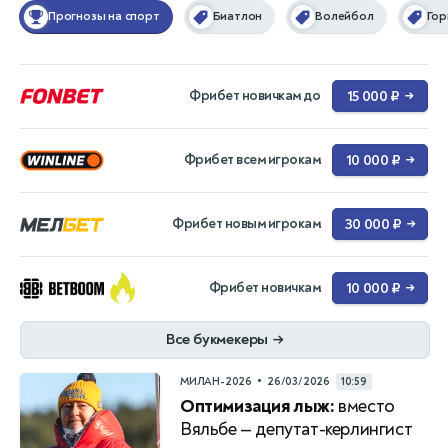
Прогнозы на спорт
Биатлон
Волейбол
Гор
Фрибет новичкам до
15 000 ₽
→
Фрибет всем игрокам
10 000 ₽
→
Фрибет новым игрокам
30 000 ₽
→
Фрибет новичкам
10 000 ₽
→
Все букмекеры
→
•
МИЛАН-2026
26/03/2026
10:59
Оптимизация лыж:
вместо
Вяльбе — депутат-керлингист