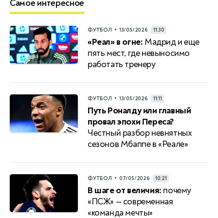
Самое интересное
•
ФУТБОЛ
13/05/2026
11:30
«Реал» в огне:
Мадрид и еще
пять мест, где невыносимо
работать тренеру
•
ФУТБОЛ
13/05/2026
11:11
Путь Роналду или главный
провал эпохи Переса?
Честный разбор невнятных
сезонов Мбаппе в «Реале»
•
ФУТБОЛ
07/05/2026
10:21
В шаге от величия:
почему
«ПСЖ» — современная
«команда мечты»