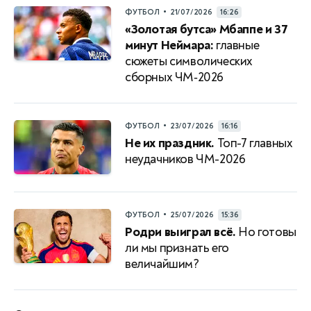
•
ФУТБОЛ
21/07/2026
16:26
«Золотая бутса» Мбаппе и 37
минут Неймара:
главные
сюжеты символических
сборных ЧМ‑2026
•
ФУТБОЛ
23/07/2026
16:16
Не их праздник.
Топ-7 главных
неудачников ЧМ-2026
•
ФУТБОЛ
25/07/2026
15:36
Родри выиграл всё.
Но готовы
ли мы признать его
величайшим?