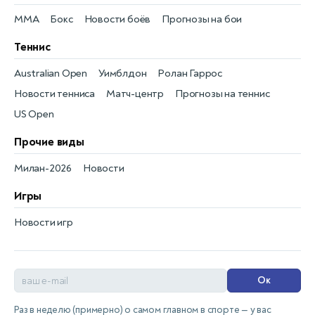
MMA
Бокс
Новости боёв
Прогнозы на бои
Теннис
Australian Open
Уимблдон
Ролан Гаррос
Новости тенниса
Матч-центр
Прогнозы на теннис
US Open
Прочие виды
Милан-2026
Новости
Игры
Новости игр
Ок
Раз в неделю (примерно) о самом главном в спорте — у вас