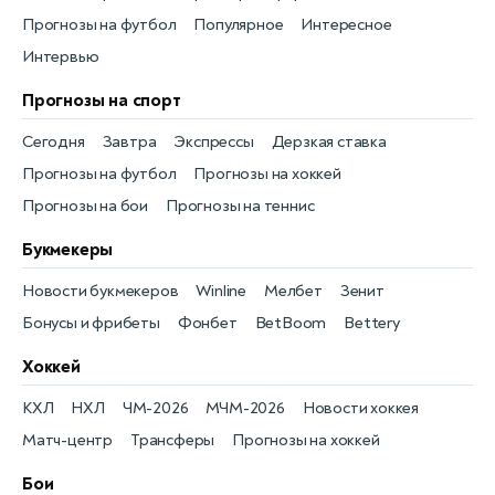
Прогнозы на футбол
Популярное
Интересное
Интервью
Прогнозы на спорт
Сегодня
Завтра
Экспрессы
Дерзкая ставка
Прогнозы на футбол
Прогнозы на хоккей
Прогнозы на бои
Прогнозы на теннис
Букмекеры
Новости букмекеров
Winline
Мелбет
Зенит
Бонусы и фрибеты
Фонбет
BetBoom
Bettery
Хоккей
КХЛ
НХЛ
ЧМ-2026
МЧМ-2026
Новости хоккея
Матч-центр
Трансферы
Прогнозы на хоккей
Бои