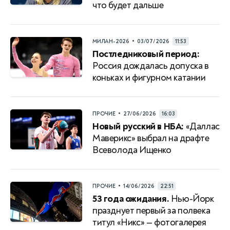
что будет дальше
•
МИЛАН-2026
03/07/2026
11:53
Постледниковый период:
Россия дождалась допуска в
коньках и фигурном катании
•
ПРОЧИЕ
27/06/2026
16:03
Новый русский в НБА:
«Даллас
Маверикс» выбрал на драфте
Всеволода Ищенко
•
ПРОЧИЕ
14/06/2026
22:51
53 года ожидания.
Нью-Йорк
празднует первый за полвека
титул «Никс» — фотогалерея