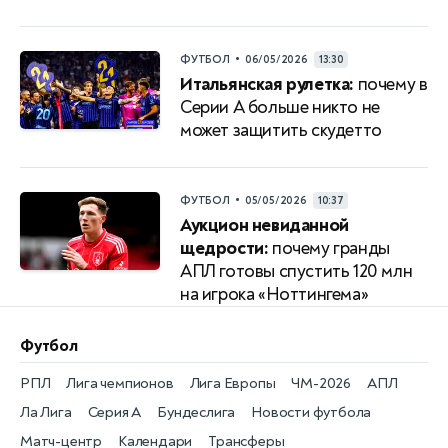
•
ФУТБОЛ
06/05/2026
13:30
Итальянская рулетка:
почему в
Серии A больше никто не
может защитить скудетто
•
ФУТБОЛ
05/05/2026
10:37
Аукцион невиданной
щедрости:
почему гранды
АПЛ готовы спустить 120 млн
на игрока «Ноттингема»
Футбол
РПЛ
Лига чемпионов
Лига Европы
ЧМ-2026
АПЛ
Ла Лига
Серия А
Бундеслига
Новости футбола
Матч-центр
Календари
Трансферы