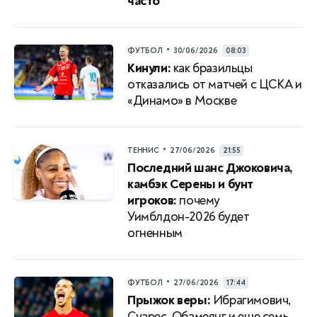
часто
•
ФУТБОЛ
30/06/2026
08:03
Кинули:
как бразильцы
отказались от матчей с ЦСКА и
«Динамо» в Москве
•
ТЕННИС
27/06/2026
21:55
Последний шанс Джоковича,
камбэк Серены и бунт
игроков:
почему
Уимблдон-2026 будет
огненным
•
ФУТБОЛ
27/06/2026
17:44
Прыжок веры:
Ибрагимович,
Суарес, Обамеянг и еще семь