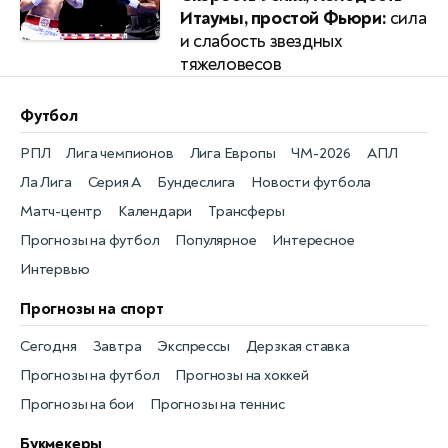
Итаумы, простой Фьюри:
сила
и слабость звездных
тяжеловесов
Футбол
РПЛ
Лига чемпионов
Лига Европы
ЧМ-2026
АПЛ
Ла Лига
Серия А
Бундеслига
Новости футбола
Матч-центр
Календари
Трансферы
Прогнозы на футбол
Популярное
Интересное
Интервью
Прогнозы на спорт
Сегодня
Завтра
Экспрессы
Дерзкая ставка
Прогнозы на футбол
Прогнозы на хоккей
Прогнозы на бои
Прогнозы на теннис
Букмекеры