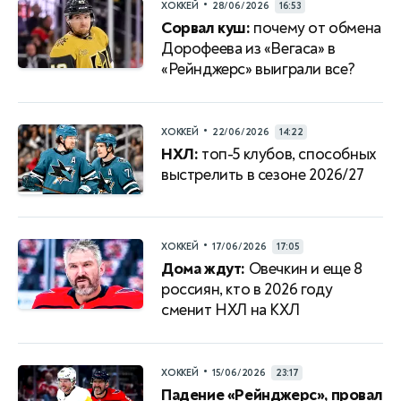
•
ХОККЕЙ
28/06/2026
16:53
Сорвал куш:
почему от обмена
Дорофеева из «Вегаса» в
«Рейнджерс» выиграли все?
•
ХОККЕЙ
22/06/2026
14:22
НХЛ:
топ-5 клубов, способных
выстрелить в сезоне 2026/27
•
ХОККЕЙ
17/06/2026
17:05
Дома ждут:
Овечкин и еще 8
россиян, кто в 2026 году
сменит НХЛ на КХЛ
•
ХОККЕЙ
15/06/2026
23:17
Падение «Рейнджерс», провал