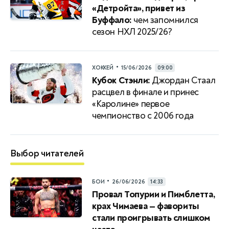
«Детройта», привет из
Буффало:
чем запомнился
сезон НХЛ 2025/26?
•
ХОККЕЙ
15/06/2026
09:00
Кубок Стэнли:
Джордан Стаал
расцвел в финале и принес
«Каролине» первое
чемпионство с 2006 года
Выбор читателей
•
БОИ
26/06/2026
14:33
Провал Топурии и Пимблетта,
крах Чимаева — фавориты
стали проигрывать слишком