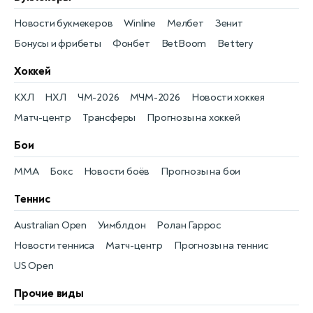
Новости букмекеров
Winline
Мелбет
Зенит
Бонусы и фрибеты
Фонбет
BetBoom
Bettery
Хоккей
КХЛ
НХЛ
ЧМ-2026
МЧМ-2026
Новости хоккея
Матч-центр
Трансферы
Прогнозы на хоккей
Бои
MMA
Бокс
Новости боёв
Прогнозы на бои
Теннис
Australian Open
Уимблдон
Ролан Гаррос
Новости тенниса
Матч-центр
Прогнозы на теннис
US Open
Прочие виды