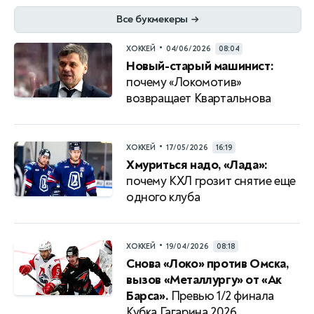
Все букмекеры
→
•
ХОККЕЙ
04/06/2026
08:04
Новый-старый машинист:
почему «Локомотив»
возвращает Квартальнова
•
ХОККЕЙ
17/05/2026
16:19
Хмуриться надо, «Лада»:
почему КХЛ грозит снятие еще
одного клуба
•
ХОККЕЙ
19/04/2026
08:18
Снова «Локо» против Омска,
вызов «Металлургу» от «Ак
Барса».
Превью 1/2 финала
Кубка Гагарина 2026