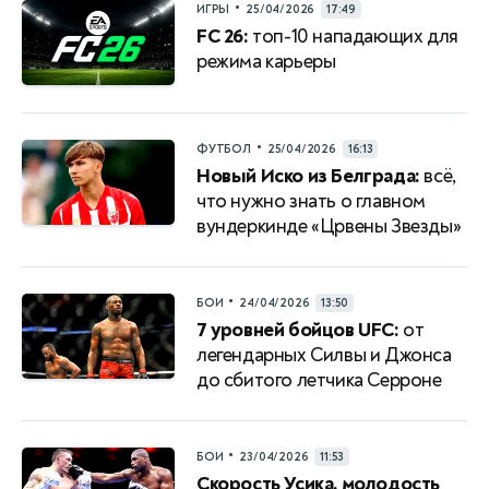
•
ИГРЫ
25/04/2026
17:49
FC 26:
топ-10 нападающих для
режима карьеры
•
ФУТБОЛ
25/04/2026
16:13
Новый Иско из Белграда:
всё,
что нужно знать о главном
вундеркинде «Црвены Звезды»
•
БОИ
24/04/2026
13:50
7 уровней бойцов UFC:
от
легендарных Силвы и Джонса
до сбитого летчика Серроне
•
БОИ
23/04/2026
11:53
Скорость Усика, молодость