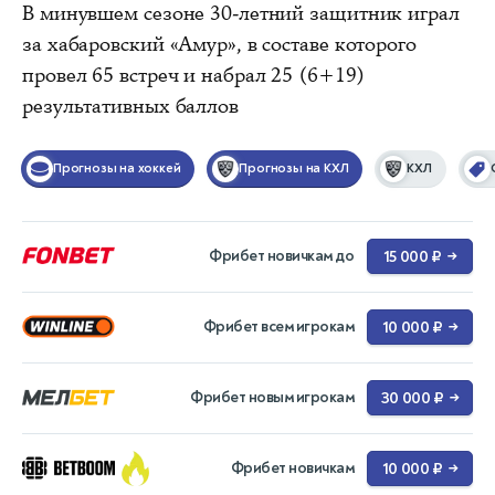
В минувшем сезоне 30-летний защитник играл
за хабаровский «Амур», в составе которого
провел 65 встреч и набрал 25 (6+19)
результативных баллов
Прогнозы на хоккей
Прогнозы на КХЛ
КХЛ
Фрибет новичкам до
15 000 ₽
→
Фрибет всем игрокам
10 000 ₽
→
Фрибет новым игрокам
30 000 ₽
→
Фрибет новичкам
10 000 ₽
→