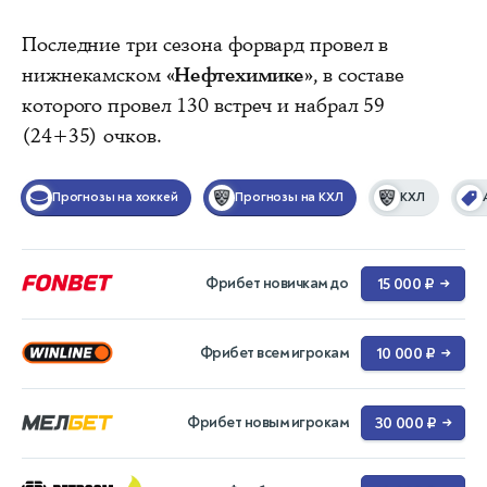
Последние три сезона форвард провел в
нижнекамском
«Нефтехимике»
, в составе
которого провел 130 встреч и набрал 59
(24+35) очков.
Прогнозы на хоккей
Прогнозы на КХЛ
КХЛ
Фрибет новичкам до
15 000 ₽
→
Фрибет всем игрокам
10 000 ₽
→
Фрибет новым игрокам
30 000 ₽
→