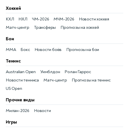
Хоккей
КХЛ
НХЛ
ЧМ-2026
МЧМ-2026
Новости хоккея
Матч-центр
Трансферы
Прогнозы на хоккей
Бои
MMA
Бокс
Новости боёв
Прогнозы на бои
Теннис
Australian Open
Уимблдон
Ролан Гаррос
Новости тенниса
Матч-центр
Прогнозы на теннис
US Open
Прочие виды
Милан-2026
Новости
Игры