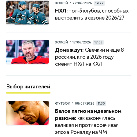
•
ХОККЕЙ
22/06/2026
14:22
НХЛ:
топ-5 клубов, способных
выстрелить в сезоне 2026/27
•
ХОККЕЙ
17/06/2026
17:05
Дома ждут:
Овечкин и еще 8
россиян, кто в 2026 году
сменит НХЛ на КХЛ
Выбор читателей
•
ФУТБОЛ
08/07/2026
11:30
Белое пятно на идеальном
резюме:
как закончилась
великая и противоречивая
эпоха Роналду на ЧМ