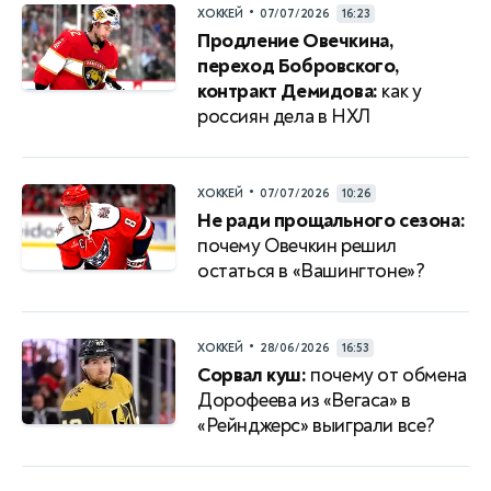
•
ХОККЕЙ
07/07/2026
16:23
Продление Овечкина,
переход Бобровского,
контракт Демидова:
как у
россиян дела в НХЛ
•
ХОККЕЙ
07/07/2026
10:26
Не ради прощального сезона:
почему Овечкин решил
остаться в «Вашингтоне»?
•
ХОККЕЙ
28/06/2026
16:53
Сорвал куш:
почему от обмена
Дорофеева из «Вегаса» в
«Рейнджерс» выиграли все?