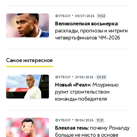
•
ФУТБОЛ
09/07/2026
11:02
Великолепная восьмерка:
расклады, прогнозы и интриги
четвертьфиналов ЧМ-2026
Самое интересное
•
ФУТБОЛ
21/06/2026
03:20
Новый «Реал»:
Моуринью
рулит строительством
команды-победителя
•
ФУТБОЛ
18/06/2026
11:21
Блеклая тень:
почему Роналду
больше не место в основе