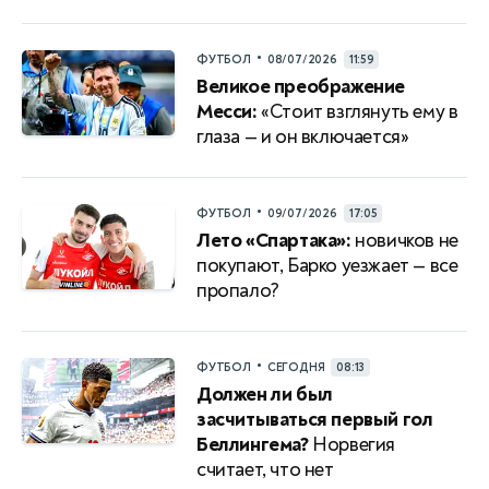
•
ФУТБОЛ
08/07/2026
11:59
Великое преображение
Месси:
«Стоит взглянуть ему в
глаза — и он включается»
•
ФУТБОЛ
09/07/2026
17:05
Лето «Спартака»:
новичков не
покупают, Барко уезжает — все
пропало?
•
ФУТБОЛ
СЕГОДНЯ
08:13
Должен ли был
засчитываться первый гол
Беллингема?
Норвегия
считает, что нет