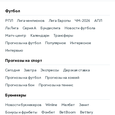
Футбол
РПЛ
Лига чемпионов
Лига Европы
ЧМ-2026
АПЛ
Ла Лига
Серия А
Бундеслига
Новости футбола
Матч-центр
Календари
Трансферы
Прогнозы на футбол
Популярное
Интересное
Интервью
Прогнозы на спорт
Сегодня
Завтра
Экспрессы
Дерзкая ставка
Прогнозы на футбол
Прогнозы на хоккей
Прогнозы на бои
Прогнозы на теннис
Букмекеры
Новости букмекеров
Winline
Мелбет
Зенит
Бонусы и фрибеты
Фонбет
BetBoom
Bettery