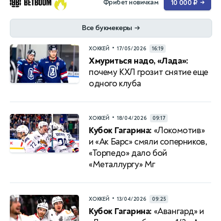
Фрибет новичкам
10 000 ₽
→
Все букмекеры
→
•
ХОККЕЙ
17/05/2026
16:19
Хмуриться надо, «Лада»:
почему КХЛ грозит снятие еще
одного клуба
•
ХОККЕЙ
18/04/2026
09:17
Кубок Гагарина:
«Локомотив»
и «Ак Барс» смяли соперников,
«Торпедо» дало бой
«Металлургу» Мг
•
ХОККЕЙ
13/04/2026
09:25
Кубок Гагарина:
«Авангард» и