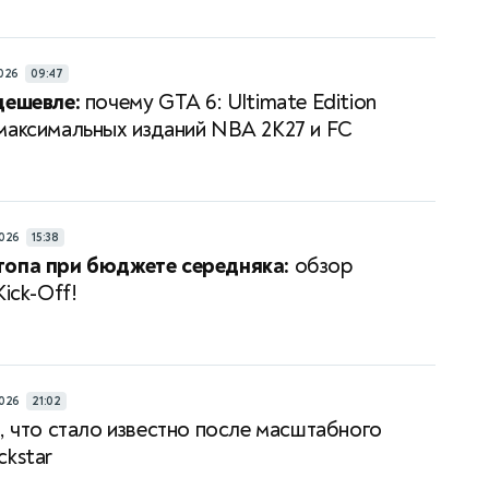
026
09:47
дешевле:
почему GTA 6: Ultimate Edition
максимальных изданий NBA 2K27 и FC
026
15:38
топа при бюджете середняка:
обзор
Kick-Off!
026
21:02
, что стало известно после масштабного
ckstar