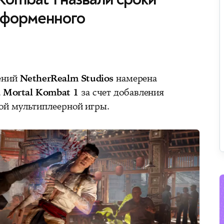
тформенного
ений
NetherRealm Studios
намерена
а
Mortal Kombat 1
за счет добавления
й мультиплеерной игры.