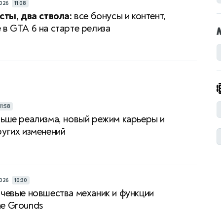
026
11:08
есты, два ствола:
все бонусы и контент,
 в GTA 6 на старте релиза
11:58
ьше реализма, новый режим карьеры и
ругих изменений
026
10:30
чевые новшества механик и функции
e Grounds