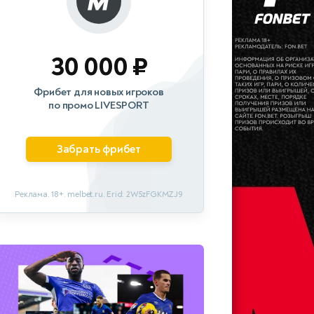
30 000 ₽
Фрибет для новых игроков
по промо LIVESPORT
Забрать фрибет
Реклама. 18+. melbet.ru. Erid: 2W5zFGKMZJ9