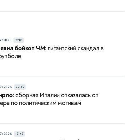
7/2026
21:01
явил бойкот ЧМ:
гигантский скандал в
футболе
7/2026
22:42
ирло:
сборная Италии отказалась от
нера по политическим мотивам
7/2026
17:47