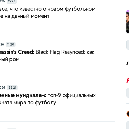
026
15:23
все, что известно о новом футбольном
е на данный момент
026
11:20
assin’s Creed:
Black Flag Resynced: как
ный ром
026
22:21
енные мундиалем:
топ-9 официальных
оната мира по футболу