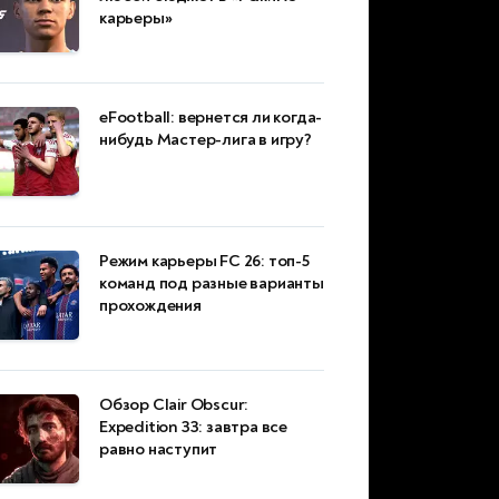
карьеры»
eFootball: вернется ли когда-
нибудь Мастер-лига в игру?
Режим карьеры FC 26: топ-5
команд под разные варианты
прохождения
Обзор Clair Obscur:
Expedition 33: завтра все
равно наступит