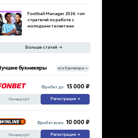
Football Manager 2026: топ
стратегий по работе с
молодыми талантами
Больше статей
→
Лучшие букмекеры
все букмекеры
→
15 000 ₽
Фрибет до
Регистрация
→
Почему тут?
10 000 ₽
Фрибет всем
Регистрация
→
Почему тут?