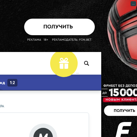
...
...
ЕРА