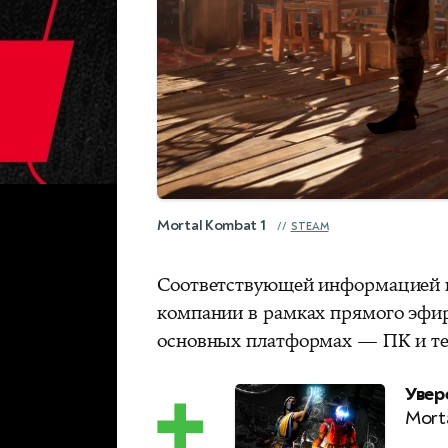
Mortal Kombat 1
STEAM
Соответствующей информацией 
компании в рамках прямого эфир
основных платформах — ПК и тек
Увер
Mort