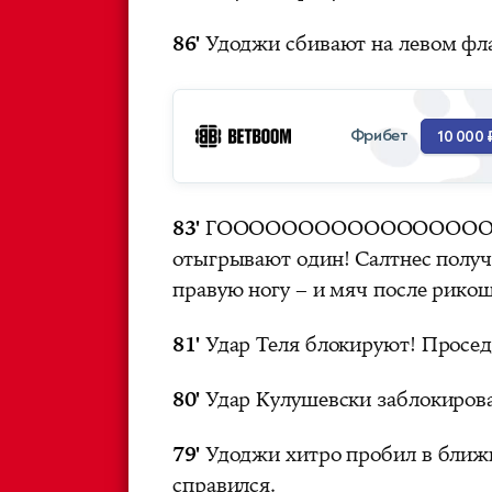
86'
Удоджи сбивают на левом флан
Фрибет
10 000 
83'
ГОООООООООООООООООО
отыгрывают один! Салтнес получ
правую ногу – и мяч после рикоше
81'
Удар Теля блокируют! Проседа
80'
Удар Кулушевски заблокиров
79'
Удоджи хитро пробил в ближни
справился.