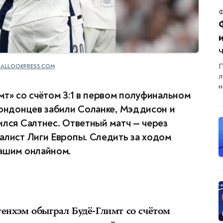
Ф
П
ALLOOKPRESS.COM
л
н
мт» со счётом 3:1 в первом полуфинальном
лондонцев забили Соланке, Мэддисон и
ился Салтнес. Ответный матч — через
алист Лиги Европы. Следить за ходом
нашим онлайном.
ттенхэм обыграл Будё-Глимт со счётом