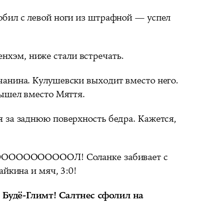
обил с левой ноги из штрафной — успел
енхэм, ниже стали встречать.
чанина. Кулушевски выходит вместо него.
вышел вместо Мяття.
 за заднюю поверхность бедра. Кажется,
ОООООООЛ! Соланке забивает с
айкина и мяч, 3:0!
а Будё-Глимт! Салтнес сфолил на