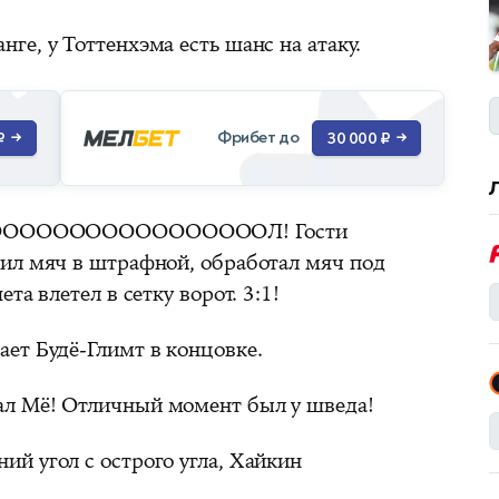
ге, у Тоттенхэма есть шанс на атаку.
Фрибет до
₽
→
30 000 ₽
→
ОООООООООООООООЛ! Гости
ил мяч в штрафной, обработал мяч под
та влетел в сетку ворот. 3:1!
ет Будё-Глимт в концовке.
ал Мё! Отличный момент был у шведа!
й угол с острого угла, Хайкин