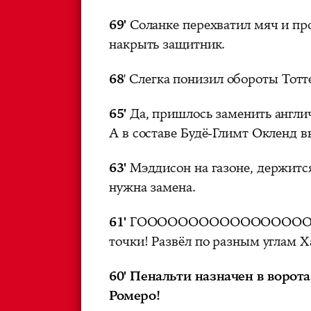
69'
Соланке перехватил мяч и пр
накрыть защитник.
68
' Слегка понизил обороты Тотт
65'
Да, пришлось заменить англи
А в составе Будё-Глимт Окленд 
63'
Мэддисон на газоне, держится
нужна замена.
61'
ГОООООООООООООООООООО
точки! Развёл по разным углам Х
60' Пенальти назначен в ворот
Ромеро!