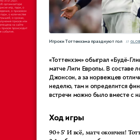
Игроки Тоттенхэма празднуют гол
GLOB
«Тоттенхэм» обыграл «Будё-Гли
матче Лиги Европы. В составе 
Джонсон, а за норвежцев отлич
неделю, там и определится фин
встречи можно было вместе с 
Ход игры
90+5' И всё, матч окончен! То