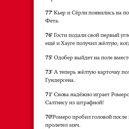
77'
Кьер и Сёрли появились на по
Фета.
76'
Гости подали свой первый угло
ещё и Хауге получил жёлтую, ког
75'
Одобер выйдет на поле вместо
73'
А теперь жёлтую карточку пол
Гундерсена.
71'
Снова надёжно играет Ромеро
Салтнесу из штрафной!
70'
Ромеро пробил головой после 
пролетел мяч.