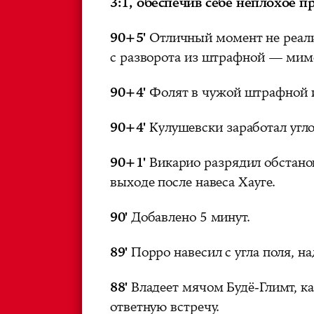
3:1, обеспечив себе неплохое 
90+5'
Отличный момент не реали
с разворота из штрафной — мимо
90+4'
Фолят в чужой штрафной и
90+4'
Кулушевски заработал угло
90+1'
Викарио разрядил обстанов
выходе после навеса Хауге.
90'
Добавлено 5 минут.
89'
Порро навесил с угла поля, н
88'
Владеет мячом Будё-Глимт, ка
ответную встречу.