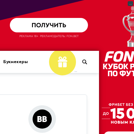
...
Букмекеры
...