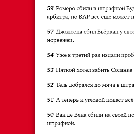
59'
Ромеро сбили в штрафной Буд
арбитра, но ВАР всё ещё может 
57'
Джонсона сбил Бьёркан у сво
норвежец.
54'
Уже в третий раз издали проб
53'
Пяткой хотел забить Соланке
52'
Тель добрался до мяча в штра
51'
А теперь и угловой подаст вс
50'
Ван де Вена сбили на своей п
штрафной.