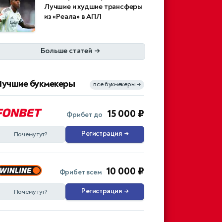
Лучшие и худшие трансферы
из «Реала» в АПЛ
Больше статей
→
Лучшие букмекеры
все букмекеры
→
15 000 ₽
Фрибет до
Регистрация
→
Почему тут?
10 000 ₽
Фрибет всем
Регистрация
→
Почему тут?