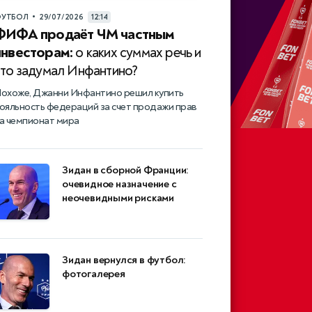
•
УТБОЛ
29/07/2026
12:14
ФИФА продаёт ЧМ частным
инвесторам:
о каких суммах речь и
что задумал Инфантино?
охоже, Джанни Инфантино решил купить
ояльность федераций за счет продажи прав
а чемпионат мира
Зидан в сборной Франции:
очевидное назначение с
неочевидными рисками
Зидан вернулся в футбол:
фотогалерея