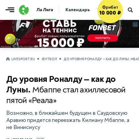
Фрибет
Ла Лига
Календарь
Таблица
Прогно
10 000 ₽
...
...
LIVESPORT.RU
ФУТБОЛ
ДО УРОВНЯ РОНАЛДУ — КАК ДО ЛУНЫ. МБА
До уровня Роналду — как до
Луны.
Мбаппе стал ахиллесовой
пятой «Реала»
Возможно, в ближайшем будущем в Саудовскую
Аравию придется переезжать Килиану Мбаппе, а
не Винисиусу