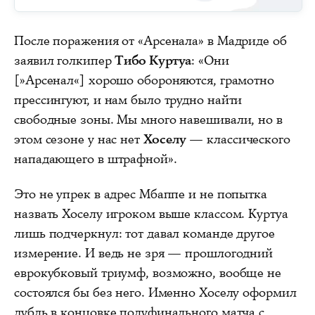
После поражения от «Арсенала» в Мадриде об
заявил голкипер
Тибо Куртуа
: «Они
[»Арсенал«] хорошо обороняются, грамотно
прессингуют, и нам было трудно найти
свободные зоны. Мы много навешивали, но в
этом сезоне у нас нет
Хоселу
— классического
нападающего в штрафной».
Это не упрек в адрес Мбаппе и не попытка
назвать Хоселу игроком выше классом. Куртуа
лишь подчеркнул: тот давал команде другое
измерение. И ведь не зря — прошлогодний
еврокубковый триумф, возможно, вообще не
состоялся бы без него. Именно Хоселу оформил
дубль в концовке полуфинального матча с