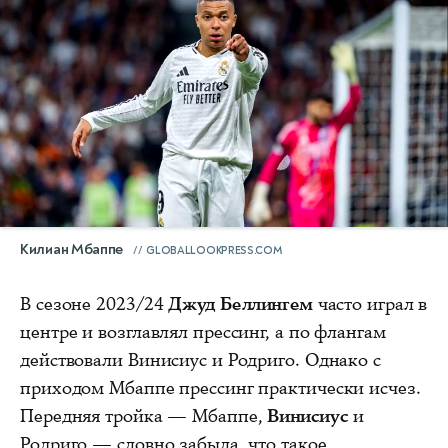
Килиан Мбаппе
GLOBALLOOKPRESS.COM
В сезоне 2023/24
Джуд Беллингем
часто играл в
центре и возглавлял прессинг, а по флангам
действовали Винисиус и Родриго. Однако с
приходом Мбаппе прессинг практически исчез.
Передняя тройка — Мбаппе,
Винисиус
и
Родриго — словно забыла, что такое