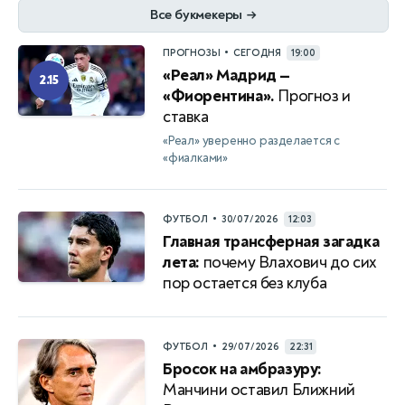
Все букмекеры
→
•
ПРОГНОЗЫ
СЕГОДНЯ
19:00
«Реал» Мадрид —
2.15
«Фиорентина».
Прогноз и
ставка
«Реал» уверенно разделается с
«фиалками»
•
ФУТБОЛ
30/07/2026
12:03
Главная трансферная загадка
лета:
почему Влахович до сих
пор остается без клуба
•
ФУТБОЛ
29/07/2026
22:31
Бросок на амбразуру:
Манчини оставил Ближний