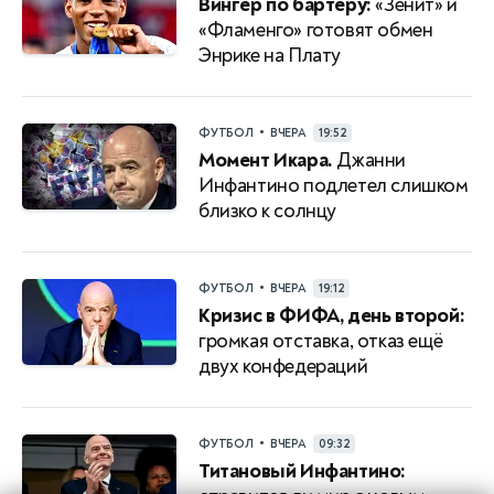
Вингер по бартеру:
«Зенит» и
«Фламенго» готовят обмен
Энрике на Плату
•
ФУТБОЛ
ВЧЕРА
19:52
Момент Икара.
Джанни
Инфантино подлетел слишком
близко к солнцу
•
ФУТБОЛ
ВЧЕРА
19:12
Кризис в ФИФА, день второй:
громкая отставка, отказ ещё
двух конфедераций
•
ФУТБОЛ
ВЧЕРА
09:32
Титановый Инфантино: