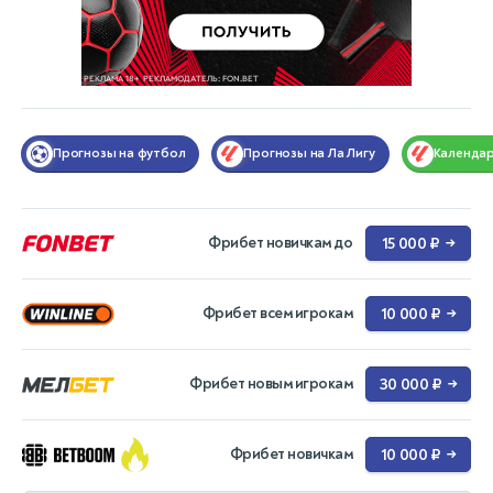
Прогнозы на футбол
Прогнозы на Ла Лигу
Календа
Фрибет новичкам до
15 000 ₽
→
Фрибет всем игрокам
10 000 ₽
→
Фрибет новым игрокам
30 000 ₽
→
Фрибет новичкам
10 000 ₽
→