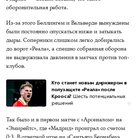
оборонительная работа.
Из-за этого Беллингем и Вальверде вынуждены
были постоянно опускаться ниже и затыкать
дыры. Соперники слишком легко добирались
до ворот «Реала», а спешно собранная оборона
не выдерживала давления в матчах против топ-
клубов.
Кто станет новым дирижером в
полузащите «Реала» после
Крооса?
Шесть потенциальных
решений
Так было и в первом матче с «Арсеналом» на
«Эмирейтс», где «Мадрид» проиграл со счетом
0:3. В ответной игре на «Сантьяго Бернабеу»