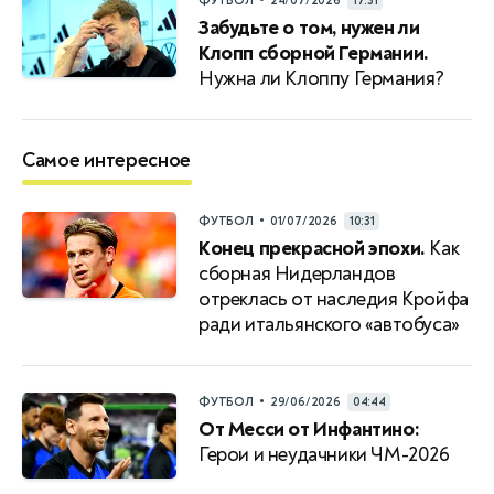
•
ФУТБОЛ
24/07/2026
17:31
Забудьте о том, нужен ли
Клопп сборной Германии.
Нужна ли Клоппу Германия?
Самое интересное
•
ФУТБОЛ
01/07/2026
10:31
Конец прекрасной эпохи.
Как
сборная Нидерландов
отреклась от наследия Кройфа
ради итальянского «автобуса»
•
ФУТБОЛ
29/06/2026
04:44
От Месси от Инфантино:
Герои и неудачники ЧМ-2026