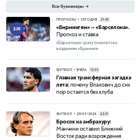
Все букмекеры
→
•
ПРОГНОЗЫ
СЕГОДНЯ
21:45
«Бирмингем» — «Барселона».
2.10
Прогноз и ставка
«Барселона» сразу понесется к
владениям «браммиз»
•
ФУТБОЛ
ВЧЕРА
12:03
Главная трансферная загадка
лета:
почему Влахович до сих
пор остается без клуба
•
ФУТБОЛ
29/07/2026
22:31
Бросок на амбразуру:
Манчини оставил Ближний
Восток ради возрождения