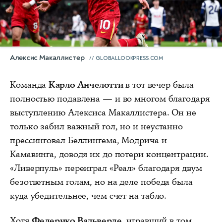
Алексис Макаллистер
GLOBALLOOKPRESS.COM
Команда
Карло Анчелотти
в тот вечер была
полностью подавлена — и во многом благодаря
выступлению Алексиса Макаллистера. Он не
только забил важный гол, но и неустанно
прессинговал Беллингема, Модрича и
Камавинга, доводя их до потери концентрации.
«Ливерпуль» переиграл «Реал» благодаря двум
безответным голам, но на деле победа была
куда убедительнее, чем счет на табло.
Хотя
Федерико Вальверде
, игравший в том