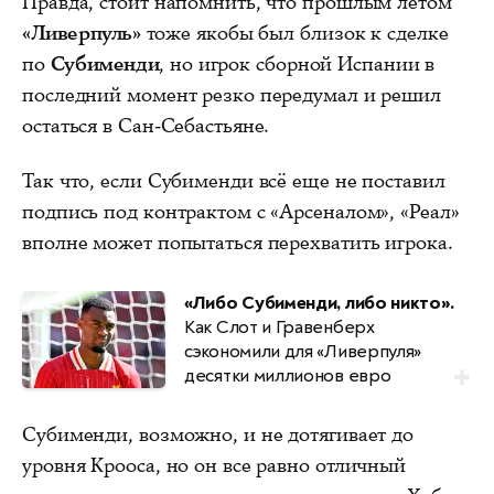
Правда, стоит напомнить, что прошлым летом
«Ливерпуль»
тоже якобы был близок к сделке
по
Субименди
, но игрок сборной Испании в
последний момент резко передумал и решил
остаться в Сан-Себастьяне.
Так что, если Субименди всё еще не поставил
подпись под контрактом с «Арсеналом», «Реал»
вполне может попытаться перехватить игрока.
«Либо Субименди, либо никто».
Как Слот и Гравенберх
сэкономили для «Ливерпуля»
десятки миллионов евро
Субименди, возможно, и не дотягивает до
уровня Крооса, но он все равно отличный