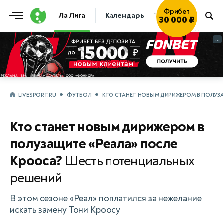
Фрибет
Ла Лига
Календарь
Таблица
Прогно
30 000 ₽
...
...
LIVESPORT.RU
ФУТБОЛ
КТО СТАНЕТ НОВЫМ ДИРИЖЕРОМ В ПОЛУЗ
Кто станет новым дирижером в
полузащите «Реала» после
Крооса?
Шесть потенциальных
решений
В этом сезоне «Реал» поплатился за нежелание
искать замену Тони Кроосу