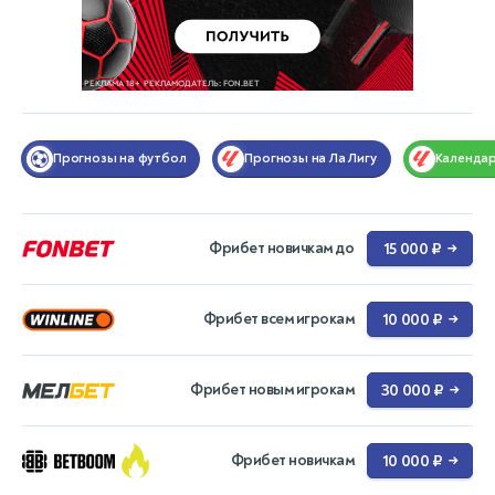
Прогнозы на футбол
Прогнозы на Ла Лигу
Календа
Фрибет новичкам до
15 000 ₽
→
Фрибет всем игрокам
10 000 ₽
→
Фрибет новым игрокам
30 000 ₽
→
Фрибет новичкам
10 000 ₽
→