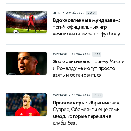
•
ИГРЫ
29/06/2026
22:21
Вдохновленные мундиалем:
топ-9 официальных игр
чемпионата мира по футболу
•
ФУТБОЛ
27/06/2026
13:12
Эго-зависимые:
почему Месси
и Роналду не могут просто
взять и остановиться
•
ФУТБОЛ
27/06/2026
17:44
Прыжок веры:
Ибрагимович,
Суарес, Обамеянг и еще семь
звезд, которые перешли в
клубы без ЛЧ