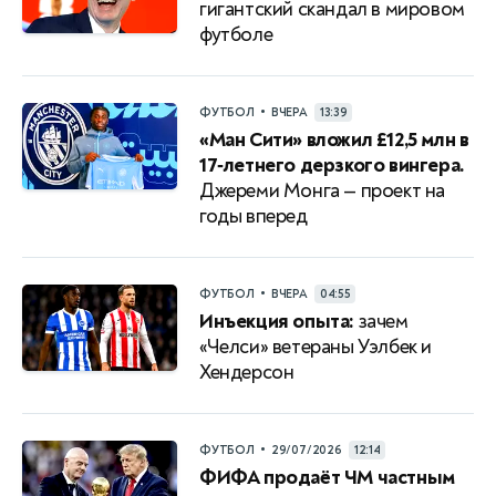
гигантский скандал в мировом
футболе
•
ФУТБОЛ
ВЧЕРА
13:39
«Ман Сити» вложил £12,5 млн в
17‑летнего дерзкого вингера.
Джереми Монга — проект на
годы вперед
•
ФУТБОЛ
ВЧЕРА
04:55
Инъекция опыта:
зачем
«Челси» ветераны Уэлбек и
Хендерсон
•
ФУТБОЛ
29/07/2026
12:14
ФИФА продаёт ЧМ частным