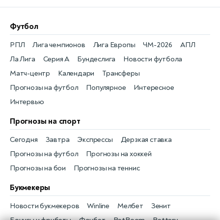
Футбол
РПЛ
Лига чемпионов
Лига Европы
ЧМ-2026
АПЛ
Ла Лига
Серия А
Бундеслига
Новости футбола
Матч-центр
Календари
Трансферы
Прогнозы на футбол
Популярное
Интересное
Интервью
Прогнозы на спорт
Сегодня
Завтра
Экспрессы
Дерзкая ставка
Прогнозы на футбол
Прогнозы на хоккей
Прогнозы на бои
Прогнозы на теннис
Букмекеры
Новости букмекеров
Winline
Мелбет
Зенит