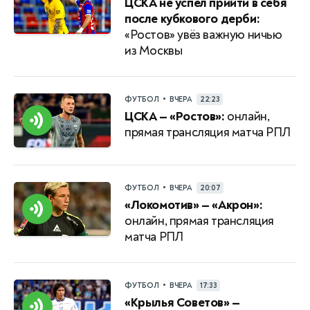
ЦСКА не успел прийти в себя
после кубкового дерби:
«Ростов» увёз важную ничью
из Москвы
•
ФУТБОЛ
ВЧЕРА
22:23
ЦСКА — «Ростов»:
онлайн,
прямая трансляция матча РПЛ
•
ФУТБОЛ
ВЧЕРА
20:07
«Локомотив» — «Акрон»:
онлайн, прямая трансляция
матча РПЛ
•
ФУТБОЛ
ВЧЕРА
17:33
«Крылья Советов» —