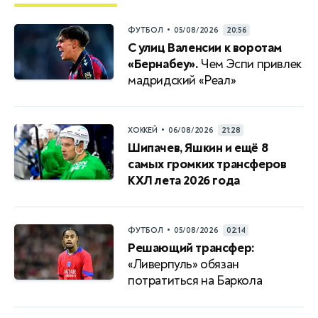
•
ФУТБОЛ
05/08/2026
20:56
С улиц Валенсии к воротам
«Бернабеу».
Чем Эспи привлек
мадридский «Реал»
•
ХОККЕЙ
06/08/2026
21:28
Шипачев, Яшкин и ещё 8
самых громких трансферов
КХЛ лета 2026 года
•
ФУТБОЛ
05/08/2026
02:14
Решающий трансфер:
«Ливерпуль» обязан
потратиться на Баркола