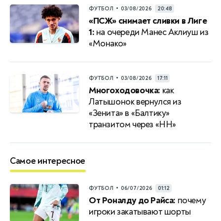
•
ФУТБОЛ
03/08/2026
20:48
«ПСЖ» снимает сливки в Лиге
1:
на очереди Манес Аклиуш из
«Монако»
•
ФУТБОЛ
03/08/2026
17:11
Многоходовочка:
как
Латышонок вернулся из
«Зенита» в «Балтику»
транзитом через «НН»
Самое интересное
•
ФУТБОЛ
06/07/2026
01:12
От Роналду до Райса:
почему
игроки закатывают шорты