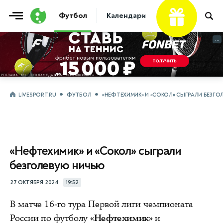
Футбол
Календари
Таблицы
Матчи
...
...
LIVESPORT.RU
ФУТБОЛ
«НЕФТЕХИМИК» И «СОКОЛ» СЫГРАЛИ БЕЗГ
«Нефтехимик» и «Сокол» сыграли
безголевую ничью
27 ОКТЯБРЯ 2024
19:52
В матче 16-го тура Первой лиги чемпионата
России по футболу
«Нефтехимик»
и