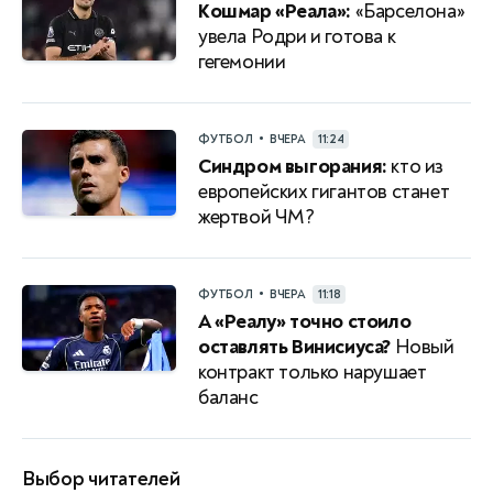
Кошмар «Реала»:
«Барселона»
увела Родри и готова к
гегемонии
•
ФУТБОЛ
ВЧЕРА
11:24
Синдром выгорания:
кто из
европейских гигантов станет
жертвой ЧМ?
•
ФУТБОЛ
ВЧЕРА
11:18
А «Реалу» точно стоило
оставлять Винисиуса?
Новый
контракт только нарушает
баланс
Выбор читателей