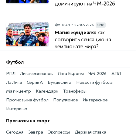
доминируют на ЧМ-2026
•
ФУТБОЛ
02/07/2026
16:01
Магия мундиаля:
как
сотворить сенсацию на
чемпионате мира?
Футбол
РПЛ
Лига чемпионов
Лига Европы
ЧМ-2026
АПЛ
Ла Лига
Серия А
Бундеслига
Новости футбола
Матч-центр
Календари
Трансферы
Прогнозы на футбол
Популярное
Интересное
Интервью
Прогнозы на спорт
Сегодня
Завтра
Экспрессы
Дерзкая ставка