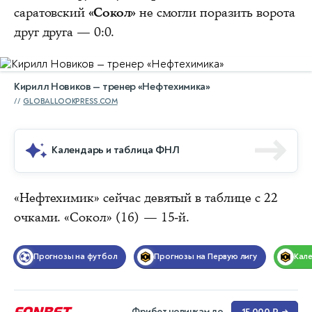
саратовский
«Сокол»
не смогли поразить ворота
друг друга — 0:0.
Кирилл Новиков — тренер «Нефтехимика»
GLOBALLOOKPRESS.COM
Календарь и таблица ФНЛ
«Нефтехимик» сейчас девятый в таблице с 22
очками. «Сокол» (16) — 15-й.
Прогнозы на футбол
Прогнозы на Первую лигу
Кал
Фрибет новичкам до