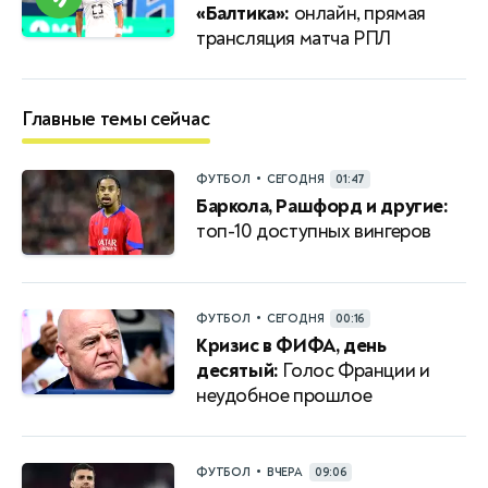
«Балтика»:
онлайн, прямая
трансляция матча РПЛ
Главные темы сейчас
•
ФУТБОЛ
СЕГОДНЯ
01:47
Баркола, Рашфорд и другие:
топ-10 доступных вингеров
•
ФУТБОЛ
СЕГОДНЯ
00:16
Кризис в ФИФА, день
десятый:
Голос Франции и
неудобное прошлое
•
ФУТБОЛ
ВЧЕРА
09:06