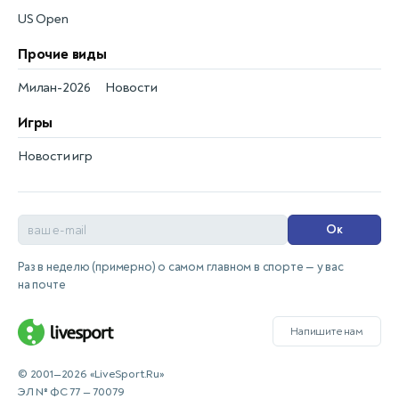
US Open
Прочие виды
Милан-2026
Новости
Игры
Новости игр
Ок
Раз в неделю (примерно) о самом главном в спорте — у вас
на почте
Напишите нам
© 2001—2026 «LiveSport.Ru»
ЭЛ № ФС 77 — 70079