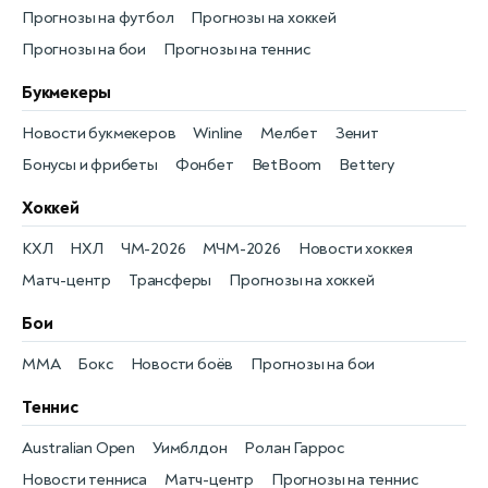
Прогнозы на футбол
Прогнозы на хоккей
Прогнозы на бои
Прогнозы на теннис
Букмекеры
Новости букмекеров
Winline
Мелбет
Зенит
Бонусы и фрибеты
Фонбет
BetBoom
Bettery
Хоккей
КХЛ
НХЛ
ЧМ-2026
МЧМ-2026
Новости хоккея
Матч-центр
Трансферы
Прогнозы на хоккей
Бои
MMA
Бокс
Новости боёв
Прогнозы на бои
Теннис
Australian Open
Уимблдон
Ролан Гаррос
Новости тенниса
Матч-центр
Прогнозы на теннис