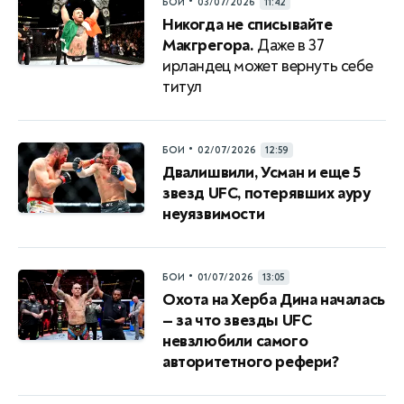
•
БОИ
03/07/2026
11:42
Никогда не списывайте
Макгрегора.
Даже в 37
ирландец может вернуть себе
титул
•
БОИ
02/07/2026
12:59
Двалишвили, Усман и еще 5
звезд UFC, потерявших ауру
неуязвимости
•
БОИ
01/07/2026
13:05
Охота на Херба Дина началась
— за что звезды UFC
невзлюбили самого
авторитетного рефери?