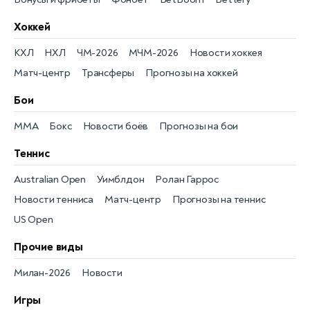
Хоккей
КХЛ
НХЛ
ЧМ-2026
МЧМ-2026
Новости хоккея
Матч-центр
Трансферы
Прогнозы на хоккей
Бои
MMA
Бокс
Новости боёв
Прогнозы на бои
Теннис
Australian Open
Уимблдон
Ролан Гаррос
Новости тенниса
Матч-центр
Прогнозы на теннис
US Open
Прочие виды
Милан-2026
Новости
Игры