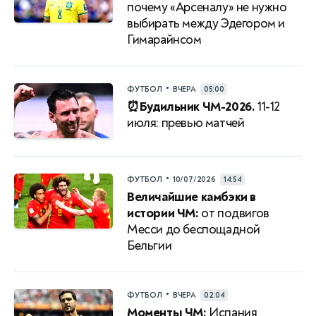
почему «Арсеналу» не нужно
выбирать между Эдегором и
Гимарайнсом
•
ФУТБОЛ
ВЧЕРА
05:00
⏰Будильник ЧМ-2026.
11-12
июля: превью матчей
•
ФУТБОЛ
10/07/2026
14:54
Величайшие камбэки в
истории ЧМ:
от подвигов
Месси до беспощадной
Бельгии
•
ФУТБОЛ
ВЧЕРА
02:04
Моменты ЧМ:
Испания