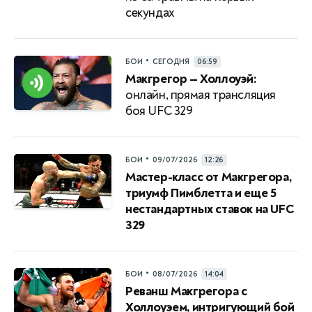
секундах
•
БОИ
СЕГОДНЯ
06:59
Макгрегор — Холлоуэй:
онлайн, прямая трансляция
боя UFC 329
•
БОИ
09/07/2026
12:26
Мастер-класс от Макгрегора,
триумф Пимблетта и еще 5
нестандартных ставок на UFC
329
•
БОИ
08/07/2026
14:04
Реванш Макгрегора с
Холлоуэем, интригующий бой