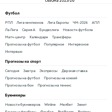
сезона 2025/26
Футбол
РПЛ
Лига чемпионов
Лига Европы
ЧМ-2026
АПЛ
Ла Лига
Серия А
Бундеслига
Новости футбола
Матч-центр
Календари
Трансферы
Прогнозы на футбол
Популярное
Интересное
Интервью
Прогнозы на спорт
Сегодня
Завтра
Экспрессы
Дерзкая ставка
Прогнозы на футбол
Прогнозы на хоккей
Прогнозы на бои
Прогнозы на теннис
Букмекеры
Новости букмекеров
Winline
Мелбет
Зенит
Бонусы и фрибеты
Фонбет
BetBoom
Bettery