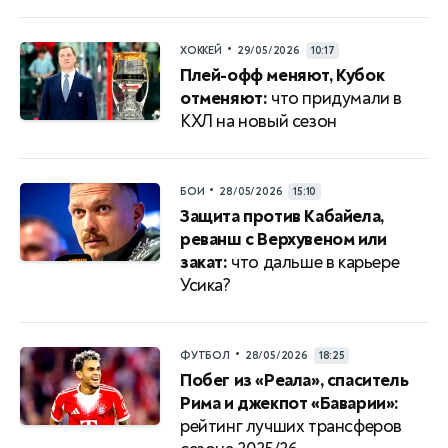
•
ХОККЕЙ
29/05/2026
10:17
Плей-офф меняют, Кубок
отменяют:
что придумали в
КХЛ на новый сезон
•
БОИ
28/05/2026
15:10
Защита против Кабайела,
реванш с Верхувеном или
закат:
что дальше в карьере
Усика?
•
ФУТБОЛ
28/05/2026
18:25
Побег из «Реала», спаситель
Рима и джекпот «Баварии»:
рейтинг лучших трансферов