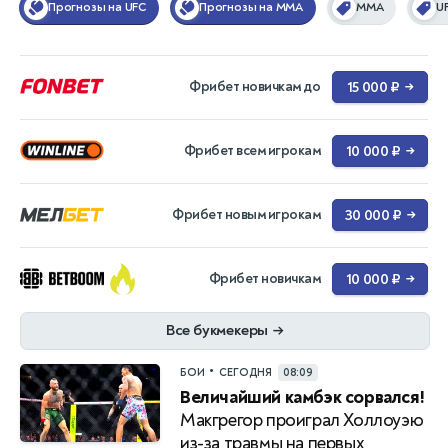
Прогнозы на UFC
Прогнозы на MMA
ММА
U
Фрибет новичкам до
15 000 ₽
→
Фрибет всем игрокам
10 000 ₽
→
Фрибет новым игрокам
30 000 ₽
→
Фрибет новичкам
10 000 ₽
→
Все букмекеры
→
•
БОИ
СЕГОДНЯ
08:09
Величайший камбэк сорвался!
Макгрегор проиграл Холлоуэю
из-за травмы на первых