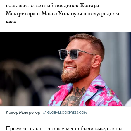
возглавит ответный поединок
Конора
Макгрегора
и
Макса Холлоуэя
в полусреднем
весе.
Конор Макгрегор
GLOBALLOOKPRESS.COM
Примечательно, что все места были выкуплены