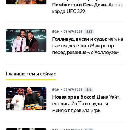
Пимблетта и Сен-Дени.
Анонс
карда UFC 329
•
БОИ
06/07/2026
15:57
Голливуд, виски и суды:
чем на
самом деле жил Макгрегор
перед реваншем с Холлоуэем
Главные темы сейчас
•
БОИ
07/07/2026
15:13
Новая эра в боксе!
Дана Уайт,
его лига Zuffa и саудиты
меняют правила игры