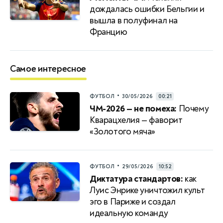
дождалась ошибки Бельгии и
вышла в полуфинал на
Францию
Самое интересное
•
ФУТБОЛ
30/05/2026
00:21
ЧМ-2026 — не помеха:
Почему
Кварацхелия — фаворит
«Золотого мяча»
•
ФУТБОЛ
29/05/2026
10:52
Диктатура стандартов:
как
Луис Энрике уничтожил культ
эго в Париже и создал
идеальную команду