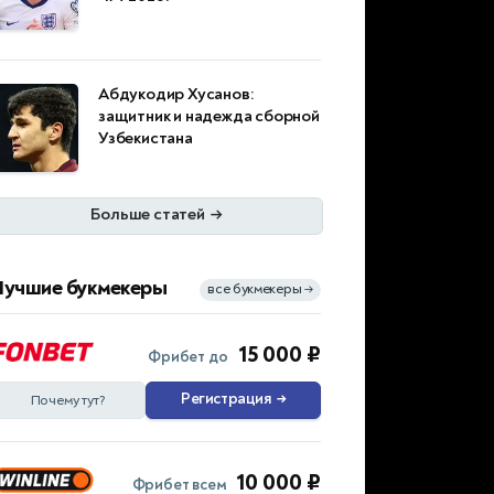
Абдукодир Хусанов:
защитник и надежда сборной
Узбекистана
Больше статей
→
Лучшие букмекеры
все букмекеры
→
15 000 ₽
Фрибет до
Регистрация
→
Почему тут?
10 000 ₽
Фрибет всем