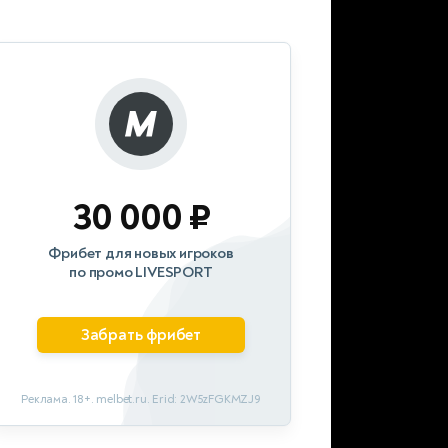
30 000 ₽
Фрибет для новых игроков
по промо LIVESPORT
Забрать фрибет
Реклама. 18+. melbet.ru. Erid: 2W5zFGKMZJ9