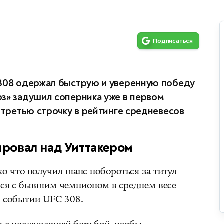
Подписаться
 308 одержал быструю и уверенную победу
з» задушил соперника уже в первом
а третью строчку в рейтинге средневесов
ировал над Уиттакером
ко что получил шанс побороться за титул
ился с бывшим чемпионом в среднем весе
 событии UFC 308.