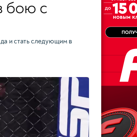
в бою с
нда и стать следующим в