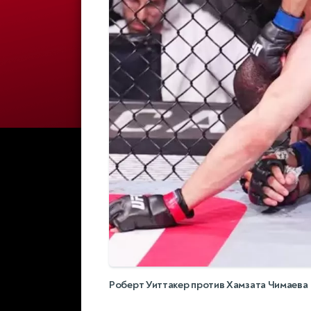
Роберт Уиттакер против Хамзата Чимаева