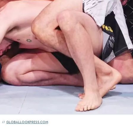
GLOBALLOOKPRESS.COM