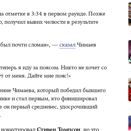
на отметке в 3:34 в первом раунде. Позже
о, получил вывих челюсти в результате
к был почти сломан», —
сказал
Чимаев
 теперь я иду за поясом. Никто не хочет со
т от меня. Дайте мне пояс!»
ение Чимаева, который победил бывшего
инке и стал первым, кто финишировал
же он первый средневес, удосрочивший
.
е нокаутировал
Стивен Томпсон
, но это