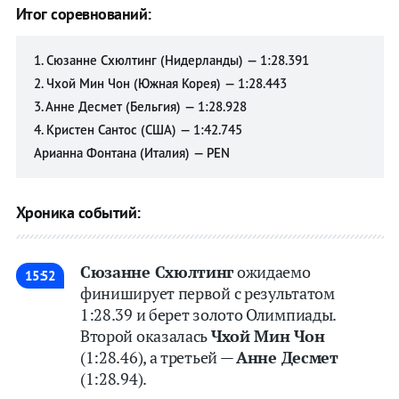
Итог соревнований:
Прыжки с
Прыжки с
трамплина
трамплина
1. Сюзанне Схюлтинг (Нидерланды) — 1:28.391
Санный
Санный
2. Чхой Мин Чон (Южная Корея) — 1:28.443
спорт
спорт
3. Анне Десмет (Бельгия) — 1:28.928
Скелетон
Скелетон
4. Кристен Сантос (США) — 1:42.745
Сноуборд
Сноуборд
Арианна Фонтана (Италия) — PEN
Фигурное
Фигурное
катание
катание
Фристайл
Фристайл
Хроника событий:
Хоккей
Хоккей
Шорт-
Шорт-
Сюзанне Схюлтинг
ожидаемо
трек
трек
15:52
финиширует первой с результатом
Футбол
Футбол
1:28.39 и берет золото Олимпиады.
Второй оказалась
Чхой Мин Чон
Прогнозы
Прогнозы
(1:28.46), а третьей —
Анне Десмет
(1:28.94).
на спорт
на спорт