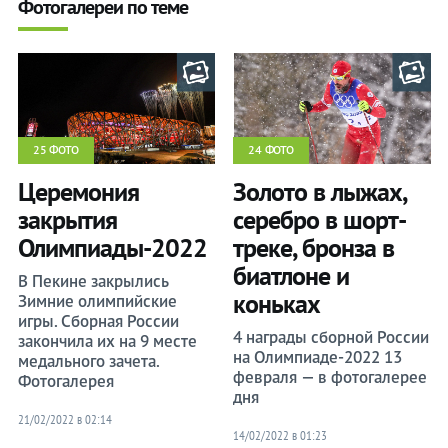
Фотогалереи по теме
25 ФОТО
24 ФОТО
Церемония
Золото в лыжах,
закрытия
серебро в шорт-
Олимпиады-2022
треке, бронза в
биатлоне и
В Пекине закрылись
коньках
Зимние олимпийские
игры. Сборная России
4 награды сборной России
закончила их на 9 месте
на Олимпиаде-2022 13
медального зачета.
февраля — в фотогалерее
Фотогалерея
дня
21/02/2022 в 02:14
14/02/2022 в 01:23