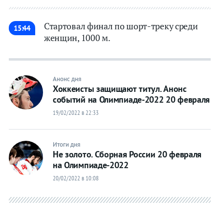
Букмекеры
Букмекеры
Стартовал финал по шорт-треку среди
15:44
Хоккей
Хоккей
женщин, 1000 м.
Теннис
Теннис
Бои
Бои
Анонс дня
Хоккеисты защищают титул. Анонс
событий на Олимпиаде-2022 20 февраля
Прочие
Прочие
19/02/2022 в 22:33
Итоги дня
Не золото. Сборная России 20 февраля
на Олимпиаде-2022
20/02/2022 в 10:08