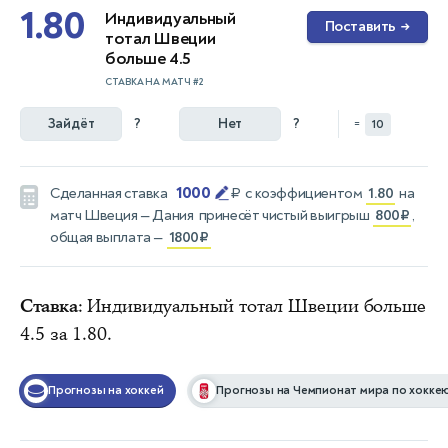
1.80
Индивидуальный
Поставить
→
тотал Швеции
больше 4.5
СТАВКА НА МАТЧ #2
Зайдёт
?
Нет
?
=
10
1000
Сделанная ставка
₽
с коэффициентом
1.80
на
матч
Швеция — Дания
принесёт чистый выигрыш
800₽
,
общая выплата —
1800₽
Ставка
: Индивидуальный тотал Швеции больше
4.5 за 1.80.
Прогнозы на хоккей
Прогнозы на Чемпионат мира по хокке