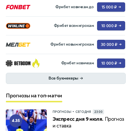
Фрибет новичкам до
15 000 ₽
→
Фрибет всем игрокам
10 000 ₽
→
Фрибет новым игрокам
30 000 ₽
→
Фрибет новичкам
10 000 ₽
→
Все букмекеры
→
Прогнозы на топ-матчи
•
ПРОГНОЗЫ
СЕГОДНЯ
23:00
Экспресс дня 9 июля.
Прогноз
4.35
и ставка