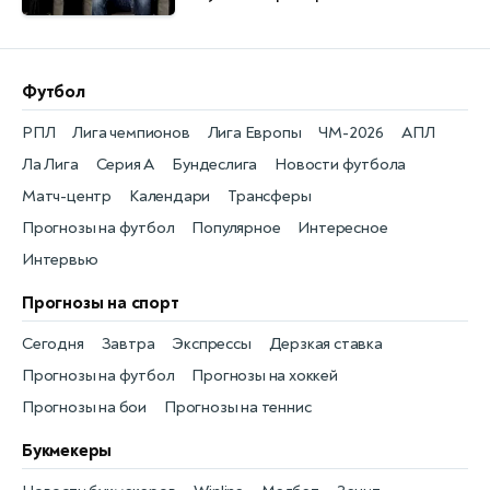
Футбол
РПЛ
Лига чемпионов
Лига Европы
ЧМ-2026
АПЛ
Ла Лига
Серия А
Бундеслига
Новости футбола
Матч-центр
Календари
Трансферы
Прогнозы на футбол
Популярное
Интересное
Интервью
Прогнозы на спорт
Сегодня
Завтра
Экспрессы
Дерзкая ставка
Прогнозы на футбол
Прогнозы на хоккей
Прогнозы на бои
Прогнозы на теннис
Букмекеры