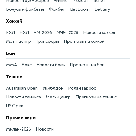
Новости букмекеров
Winline
Мелбет
Зенит
Бонусы и фрибеты
Фонбет
BetBoom
Bettery
Хоккей
КХЛ
НХЛ
ЧМ-2026
МЧМ-2026
Новости хоккея
Матч-центр
Трансферы
Прогнозы на хоккей
Бои
MMA
Бокс
Новости боёв
Прогнозы на бои
Теннис
Australian Open
Уимблдон
Ролан Гаррос
Новости тенниса
Матч-центр
Прогнозы на теннис
US Open
Прочие виды
Милан-2026
Новости