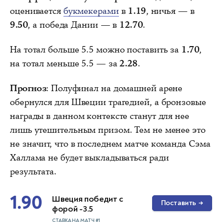
оценивается
букмекерами
в
1.19
, ничья — в
9.50
, а победа Дании — в
12.70
.
На тотал больше 5.5 можно поставить за
1.70
,
на тотал меньше 5.5 — за
2.28
.
Прогноз
: Полуфинал на домашней арене
обернулся для Швеции трагедией, а бронзовые
награды в данном контексте станут для нее
лишь утешительным призом. Тем не менее это
не значит, что в последнем матче команда Сэма
Халлама не будет выкладываться ради
результата.
1.90
Швеция победит с
Поставить
→
форой -3.5
СТАВКА НА МАТЧ #1