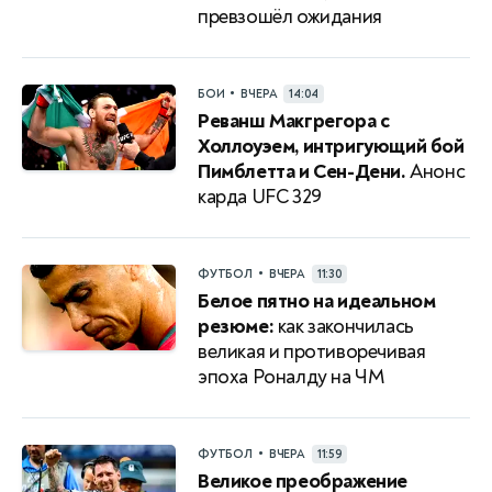
превзошёл ожидания
•
БОИ
ВЧЕРА
14:04
Реванш Макгрегора с
Холлоуэем, интригующий бой
Пимблетта и Сен-Дени.
Анонс
карда UFC 329
•
ФУТБОЛ
ВЧЕРА
11:30
Белое пятно на идеальном
резюме:
как закончилась
великая и противоречивая
эпоха Роналду на ЧМ
•
ФУТБОЛ
ВЧЕРА
11:59
Великое преображение