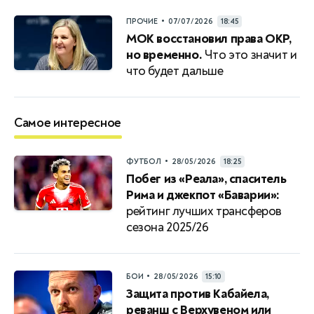
•
ПРОЧИЕ
07/07/2026
18:45
МОК восстановил права ОКР,
но временно.
Что это значит и
что будет дальше
Самое интересное
•
ФУТБОЛ
28/05/2026
18:25
Побег из «Реала», спаситель
Рима и джекпот «Баварии»:
рейтинг лучших трансферов
сезона 2025/26
•
БОИ
28/05/2026
15:10
Защита против Кабайела,
реванш с Верхувеном или