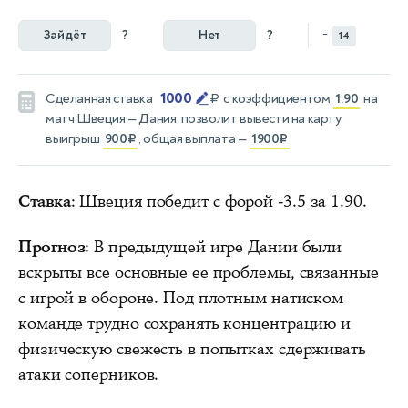
Зайдёт
?
Нет
?
=
14
1000
Сделанная ставка
₽
с коэффициентом
1.90
на
матч
Швеция — Дания
позволит вывести на карту
выигрыш
900₽
, общая выплата —
1900₽
Ставка
: Швеция победит с форой -3.5 за 1.90.
Прогноз
: В предыдущей игре Дании были
вскрыты все основные ее проблемы, связанные
с игрой в обороне. Под плотным натиском
команде трудно сохранять концентрацию и
физическую свежесть в попытках сдерживать
атаки соперников.