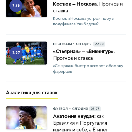
Костюк — Носкова.
Прогноз и
7.75
ставка
Костюк и Носкова устроят шоу в
полуфинале Уимблдона?
•
ПРОГНОЗЫ
СЕГОДНЯ
22:00
«Стьярнан» — «Викингур».
2.27
Прогноз и ставка
«Стьярнан» быстро вскроет оборону
фарерцев
Аналитика для ставок
•
ФУТБОЛ
СЕГОДНЯ
03:27
Анатомия неудач:
как
Бразилия и Португалия
изменили себе, а Египет