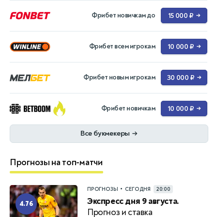
Фрибет новичкам до
15 000 ₽
→
Фрибет всем игрокам
10 000 ₽
→
Фрибет новым игрокам
30 000 ₽
→
Фрибет новичкам
10 000 ₽
→
Все букмекеры
→
Прогнозы на топ-матчи
•
ПРОГНОЗЫ
СЕГОДНЯ
20:00
Экспресс дня 9 августа.
4.76
Прогноз и ставка