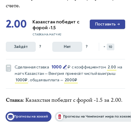
счете.
2.00
Казахстан победит с
Поставить
→
форой -1.5
СТАВКА НА МАТЧ #2
Зайдёт
?
Нет
?
=
10
1000
Сделанная ставка
₽
с коэффициентом
2.00
на
матч
Казахстан — Венгрия
принесёт чистый выигрыш
1000₽
, общая выплата —
2000₽
Ставка
: Казахстан победит с форой -1.5 за 2.00.
Прогнозы на хоккей
Прогнозы на Чемпионат мира по хокке