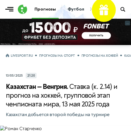
Прогнозы
Футбол
Хоккей
Теннис
...
...
LIVESPORT.RU
ПРОГНОЗЫ НА СПОРТ
ПРОГНОЗЫ НА ХОККЕЙ
КАЗ
13/05/2025
21:20
Казахстан — Венгрия.
Ставка (к. 2.14) и
прогноз на хоккей, групповой этап
чемпионата мира, 13 мая 2025 года
Казахстан добьется второй победы на турнире