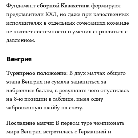
Фундамент
сборной Казахстана
формируют
представители КХЛ, но даже при качественных
исполнителях в отдельных сочетаниях команде
не хватает системности и умения справляться с
давлением.
Венгрия
Турнирное положение
: В двух матчах общего
этапа Венгрия не сумела зацепиться за
набранные баллы, в результате чего опустилась
на 8-ю позиции в таблице, имея одну
заброшенную шайбу на счету.
Последние матчи
: В первом туре чемпионата
мира Венгрия встретилась с Германией и