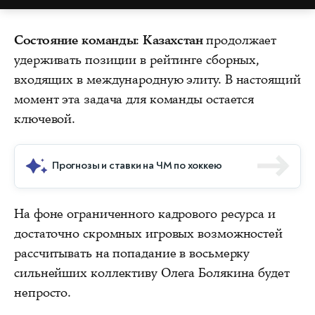
Состояние команды
:
Казахстан
продолжает
удерживать позиции в рейтинге сборных,
входящих в международную элиту. В настоящий
момент эта задача для команды остается
ключевой.
Прогнозы и ставки на ЧМ по хоккею
На фоне ограниченного кадрового ресурса и
достаточно скромных игровых возможностей
рассчитывать на попадание в восьмерку
сильнейших коллективу Олега Болякина будет
непросто.