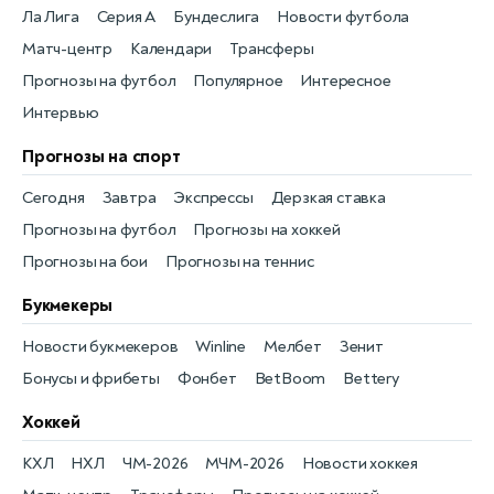
Ла Лига
Серия А
Бундеслига
Новости футбола
Матч-центр
Календари
Трансферы
Прогнозы на футбол
Популярное
Интересное
Интервью
Прогнозы на спорт
Сегодня
Завтра
Экспрессы
Дерзкая ставка
Прогнозы на футбол
Прогнозы на хоккей
Прогнозы на бои
Прогнозы на теннис
Букмекеры
Новости букмекеров
Winline
Мелбет
Зенит
Бонусы и фрибеты
Фонбет
BetBoom
Bettery
Хоккей
КХЛ
НХЛ
ЧМ-2026
МЧМ-2026
Новости хоккея