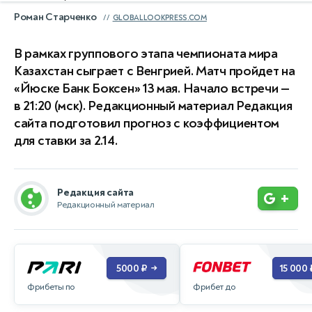
Роман Старченко
GLOBALLOOKPRESS.COM
В рамках группового этапа чемпионата мира
Казахстан сыграет с Венгрией. Матч пройдет на
«Йюске Банк Боксен» 13 мая. Начало встречи —
в 21:20 (мск). Редакционный материал Редакция
сайта подготовил прогноз с коэффициентом
для ставки за 2.14.
Редакция сайта
+
Редакционный материал
5000 ₽
15 000 
→
Фрибеты по
Фрибет до