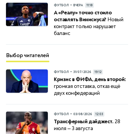
•
ФУТБОЛ
ВЧЕРА
11:18
А «Реалу» точно стоило
оставлять Винисиуса?
Новый
контракт только нарушает
баланс
Выбор читателей
•
ФУТБОЛ
31/07/2026
19:12
Кризис в ФИФА, день второй:
громкая отставка, отказ ещё
двух конфедераций
•
ФУТБОЛ
03/08/2026
12:03
Трансферный дайджест.
28
июля — 3 августа